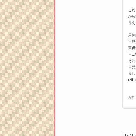
これ
から
うえ
具体
▽児
置促
▽1
それ
▽児
まし
(NH
カテ
19 / 1