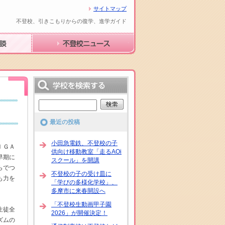
サイトマップ
不登校、引きこもりからの復学、進学ガイド
不登校ニュース
最近の投稿
小田急電鉄、不登校の子
ＩＧＡ
供向け移動教室「走るAOi
早期に
スクール」を開講
らでつ
不登校の子の受け皿に
も力を
「学びの多様化学校」、
多摩市に来春開設へ
「不登校生動画甲子園
生徒全
2026」が開催決定！
ズムの