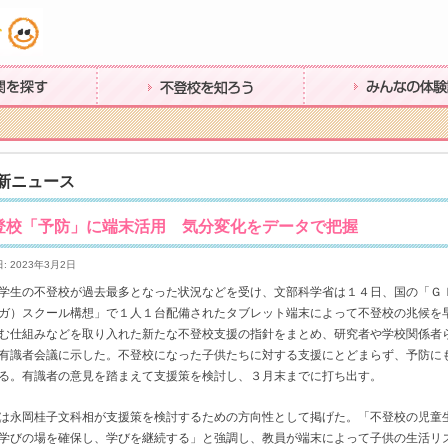
不登校を知ろう
みんなの体験談
新ニュース
登校「予防」に端末活用 気分変化をデータで把握
: 2023年3月2日
学生の不登校が過去最多となった状況などを受け、文部科学省は１４日、国の「Ｇ
ガ）スクール構想」で１人１台配備されたタブレット端末によって不登校の兆候を
む仕組みなどを取り入れた新たな不登校支援の指針をまとめ、研究者や学校関係者
有識者会議に示した。不登校になった子供たちに対する支援にとどまらず、予防に
る。有識者の意見を踏まえて支援策を検討し、３月末までに打ち出す。
は永岡桂子文科相が支援策を検討するための方向性として掲げた。「不登校の児童
学びの場を確保し、学びを継続する」と強調し、教員が端末によって子供の生活リ