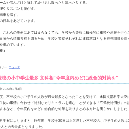
ームや悪ふざけと称して繰り返し殴ったり蹴ったりする、
理やりズボンを脱がす、
転車を壊す、
の行為をあげています。
、これらの事例にあてはまらなくても、学校から警察に積極的に相談や通報を行う
日頃から情報共有を図るため、学校と警察それぞれに連絡窓口となる担当職員を置
を求めています。
HK）
ゴリー:
ニュース
登校の小中学生最多 文科相“今年度内めどに総合的対策を”
: 2023年2月3日
度、不登校の小中学生の人数が過去最多となったことを受けて、永岡文部科学大臣
生徒の事情に合わせて特別なカリキュラムを組むことができる「不登校特例校」の
するなど、今年度内をめどに総合的な対策を取りまとめる方針を明らかにしました
科学省によりますと、昨年度、学校を30日以上欠席した不登校の小中学生の人数は2
40人と過去最多となりました。