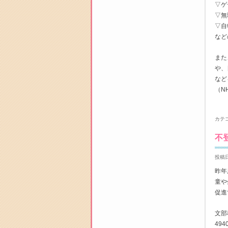
▽ゲ
▽無
▽自
など
また
や、
など
（N
カテ
不
投稿日
昨年
童や
促進
文部
49