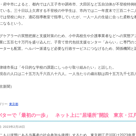
・府中市によると、都内では八王子市や調布市、大田区など五自治体が不登校特例
ている。三十日以上欠席する不登校の中学生は、市内では二一年度末で三百二十二
では登校に向け、適応指導教室で指導していたが、一人一人の生徒に合った柔軟な
になるという。
グケアラーの実態把握と支援対策のため、小中高校生や介護事業者などへの実態ア
業に五百七十万円を盛り込んだ。子育て世代包括支援センター「みらい」に専門の
ーターも配置。ヘルパー派遣など必要な行政サービスにつなげるため、関係機関と
律雄市長は「今日的な学校の課題にしっかり取り組みたい」と話した。
現在の人口は二十五万九千六百八十六人。一人当たりの歳出額は四十五万九千七百
京新聞）
ゴリー:
東京都
バターで「最初の一歩」 ネット上に“居場所”開設 東京・江
: 2023年2月16日
こもり状態にある当事者の社会参加を後押しするため、東京都江戸川区は2023年度