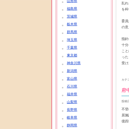
山形県
乱れ
福島県
を科
茨城県
委員
栃木県
の意
群馬県
指針
埼玉県
十分
千葉県
こと
東京都
った
神奈川県
受け
新潟県
富山県
カテ
石川県
府
福井県
投稿日
山梨県
不登
長野県
居施
岐阜県
億四
静岡県