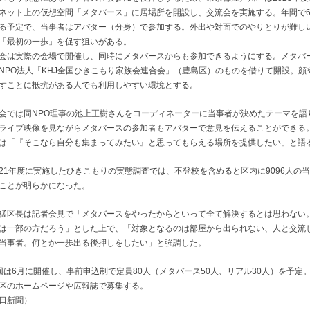
ネット上の仮想空間「メタバース」に居場所を開設し、交流会を実施する。年間で
る予定で、当事者はアバター（分身）で参加する。外出や対面でのやりとりが難し
「最初の一歩」を促す狙いがある。
会は実際の会場で開催し、同時にメタバースからも参加できるようにする。メタバ
NPO法人「KHJ全国ひきこもり家族会連合会」（豊島区）のものを借りて開設。顔
すことに抵抗がある人でも利用しやすい環境とする。
会では同NPO理事の池上正樹さんをコーディネーターに当事者が決めたテーマを語
ライブ映像を見ながらメタバースの参加者もアバターで意見を伝えることができる
は「『そこなら自分も集まってみたい』と思ってもらえる場所を提供したい」と語
21年度に実施したひきこもりの実態調査では、不登校を含めると区内に9096人の
ことが明らかになった。
猛区長は記者会見で「メタバースをやったからといって全て解決するとは思わない
は一部の方だろう」とした上で、「対象となるのは部屋から出られない、人と交流
当事者。何とか一歩出る後押しをしたい」と強調した。
回は6月に開催し、事前申込制で定員80人（メタバース50人、リアル30人）を予定
区のホームページや広報誌で募集する。
日新聞）