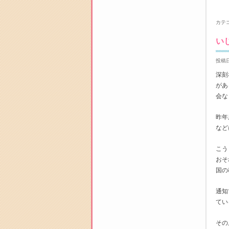
カテ
い
投稿日
深刻
があ
会な
昨年
など
こう
おそ
国の
通知
てい
その