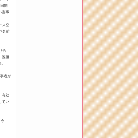
6回開
い当事
ース空
や名前
り合
。区担
る。
当事者が
。有効
してい
。今