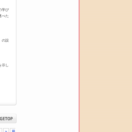
の学び
述べた
。
」の設
を示し
.
»
最