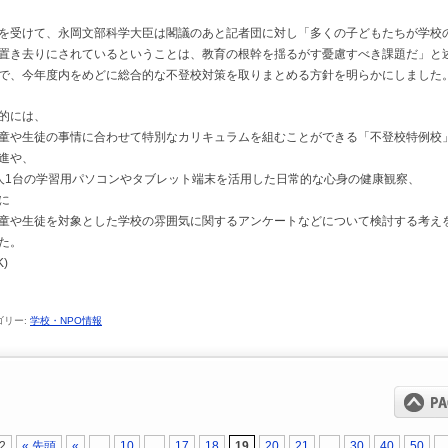
を受けて、永岡文部科学大臣は閣議のあと記者団に対し「多くの子どもたちが学校
置き去りにされているということは、教育の根幹を揺るがす憂慮すべき課題だ」と
で、今年度内をめどに総合的な不登校対策を取りまとめる方針を明らかにしました
的には、
童や生徒の事情に合わせて特別なカリキュラムを組むことができる「不登校特例校
進や、
人1台の学習用パソコンやタブレット端末を活用した日常的な心身の健康観察、
に
童や生徒を対象とした学校の雰囲気に関するアンケートなどについて検討する考え
た。
K)
ゴリー:
学校・NPO情報
52
« 先頭
«
...
10
...
17
18
19
20
21
...
30
40
50
..