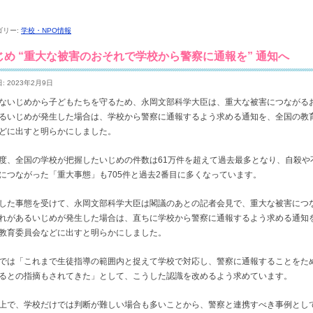
ゴリー:
学校・NPO情報
じめ “重大な被害のおそれで学校から警察に通報を” 通知へ
: 2023年2月9日
ないじめから子どもたちを守るため、永岡文部科学大臣は、重大な被害につながる
るいじめが発生した場合は、学校から警察に通報するよう求める通知を、全国の教
どに出すと明らかにしました。
度、全国の学校が把握したいじめの件数は61万件を超えて過去最多となり、自殺や
につながった「重大事態」も705件と過去2番目に多くなっています。
した事態を受けて、永岡文部科学大臣は閣議のあとの記者会見で、重大な被害につ
れがあるいじめが発生した場合は、直ちに学校から警察に通報するよう求める通知
教育委員会などに出すと明らかにしました。
では「これまで生徒指導の範囲内と捉えて学校で対応し、警察に通報することをた
るとの指摘もされてきた」として、こうした認識を改めるよう求めています。
上で、学校だけでは判断が難しい場合も多いことから、警察と連携すべき事例とし