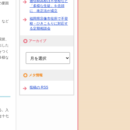
通信制高校は不登校など
の要因
「多様な生徒」を念頭
に 改正法が成立
福岡県宗像市役所で不登
」など
校・ひきこもりに対応す
る定期相談会
現状、
アーカイブ
出した
をつく
多様な
メタ情報
投稿の RSS
る。入
は十七