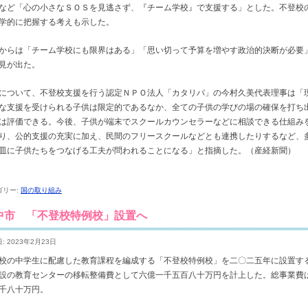
など「心の小さなＳＯＳを見逃さず、『チーム学校』で支援する」とした。不登校
学的に把握する考えも示した。
からは「チーム学校にも限界はある」「思い切って予算を増やす政治的決断が必要
見が出た。
について、不登校支援を行う認定ＮＰＯ法人「カタリバ」の今村久美代表理事は「
な支援を受けられる子供は限定的であるなか、全ての子供の学びの場の確保を打ち
は評価できる。今後、子供が端末でスクールカウンセラーなどに相談できる仕組み
り、公的支援の充実に加え、民間のフリースクールなどとも連携したりするなど、
皿に子供たちをつなげる工夫が問われることになる」と指摘した。（産経新聞）
ゴリー:
国の取り組み
中市 「不登校特例校」設置へ
: 2023年2月23日
校の中学生に配慮した教育課程を編成する「不登校特例校」を二〇二五年に設置す
設の教育センターの移転整備費として六億一千五百八十万円を計上した。総事業費
千八十万円。