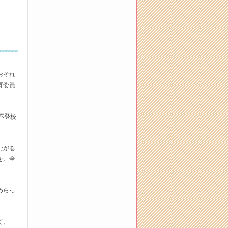
おそれ
育委員
不登校
ながる
を、全
めらっ
て、