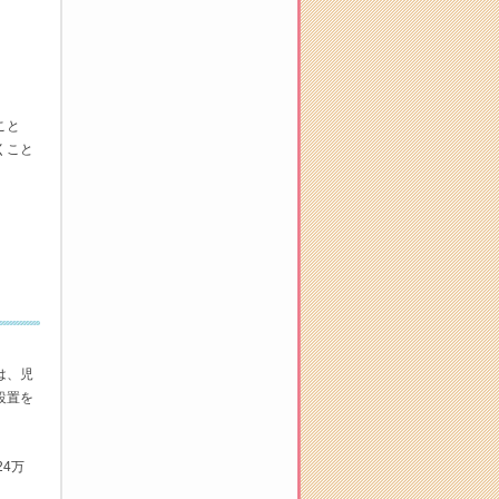
こと
くこと
は、児
設置を
。
4万