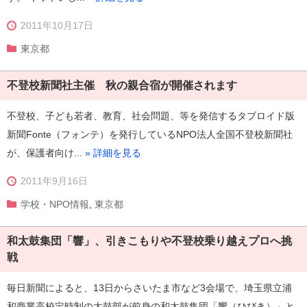
2011年10月17日
東京都
不登校新聞社主催 秋の親合宿が開催されます
不登校、子ども若者、教育、社会問題、等を発信するタブロイド版
新聞Fonte（フォンテ）を発行しているNPO法人全国不登校新聞社
が、保護者向け...
» 詳細を見る
2011年9月16日
学校・NPO情報
,
東京都
和太鼓集団「響」、引きこもりや不登校乗り越えプロへ挑
戦
毎日新聞によると、13日からさいたま市など3会場で、埼玉県立浦
和商業高校定時制の太鼓部が前身の和太鼓集団「響（ひびき）」と