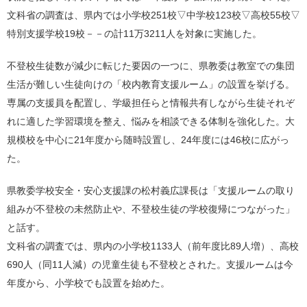
文科省の調査は、県内では小学校251校▽中学校123校▽高校55校▽
特別支援学校19校－－の計11万3211人を対象に実施した。
不登校生徒数が減少に転じた要因の一つに、県教委は教室での集団
生活が難しい生徒向けの「校内教育支援ルーム」の設置を挙げる。
専属の支援員を配置し、学級担任らと情報共有しながら生徒それぞ
れに適した学習環境を整え、悩みを相談できる体制を強化した。大
規模校を中心に21年度から随時設置し、24年度には46校に広がっ
た。
県教委学校安全・安心支援課の松村義広課長は「支援ルームの取り
組みが不登校の未然防止や、不登校生徒の学校復帰につながった」
と話す。
文科省の調査では、県内の小学校1133人（前年度比89人増）、高校
690人（同11人減）の児童生徒も不登校とされた。支援ルームは今
年度から、小学校でも設置を始めた。