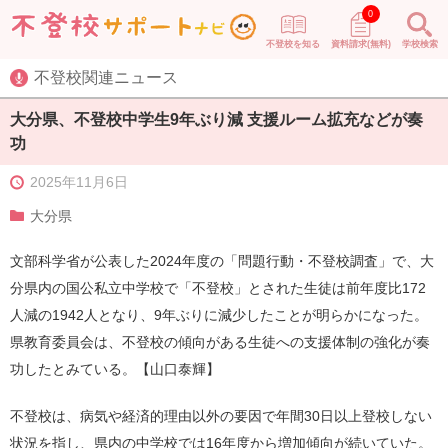
0
不登校を知る
資料請求(無料)
学校検索
不登校関連ニュース
大分県、不登校中学生9年ぶり減 支援ルーム拡充などが奏
功
2025年11月6日
大分県
文部科学省が公表した2024年度の「問題行動・不登校調査」で、大
分県内の国公私立中学校で「不登校」とされた生徒は前年度比172
人減の1942人となり、9年ぶりに減少したことが明らかになった。
県教育委員会は、不登校の傾向がある生徒への支援体制の強化が奏
功したとみている。【山口泰輝】
不登校は、病気や経済的理由以外の要因で年間30日以上登校しない
状況を指し、県内の中学校では16年度から増加傾向が続いていた。