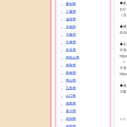
◆参
愛知県
おひ
三重県
（当
滋賀県
◆開
京都府
住吉
大阪府
兵庫県
◆主
奈良県
不登
http
和歌山県
×
鳥取県
不登
島根県
http
岡山県
◆後
広島県
大阪
山口県
徳島県
香川県
高知県
カテ
福岡県