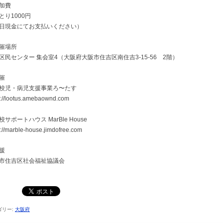
加費
とり1000円
日現金にてお支払いください）
催場所
区民センター 集会室4（大阪府大阪市住吉区南住吉3-15-56 2階）
催
校児・病児支援事業ろ〜たす
s://lootus.amebaownd.com
校サポートハウス MarBle House
s://marble-house.jimdofree.com
援
市住吉区社会福祉協議会
ゴリー:
大阪府