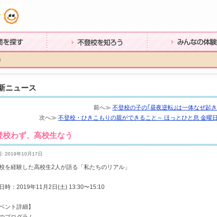
不登校を知ろう
みんなの体験談
う
新ニュース
前へ≫
不登校の子の｢昼夜逆転｣は一体なぜ起
次へ≫
不登校・ひきこもりの親ができること～ ほっとひと息 金曜日 1
登校わず、高校生なう
: 2019年10月17日
校を経験した高校生2人が語る「私たちのリアル」
時：2019年11月2日(土) 13:30〜15:10
ベント詳細】