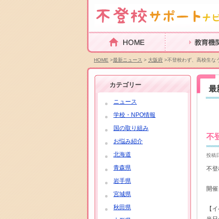
HOME
教育機関を探す
HOME
>
最新ニュース
>
大阪府
>不登校わず、高校生な
カテゴリー
最
ニュース
学校・NPO情報
国の取り組み
不
お悩み紹介
北海道
投稿日
青森県
不登
岩手県
開催日
宮城県
秋田県
【イ