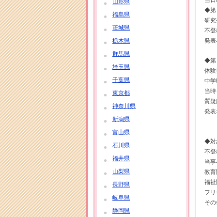
当日
山形県
◆第１
福島県
研究
茨城県
不登
栃木県
発表
群馬県
◆第
埼玉県
体験
千葉県
中学
当時
東京都
質疑
神奈川県
発表
新潟県
通
富山県
◆対
石川県
不登
福井県
当事
山梨県
教育
福祉
長野県
フリ
岐阜県
その
静岡県