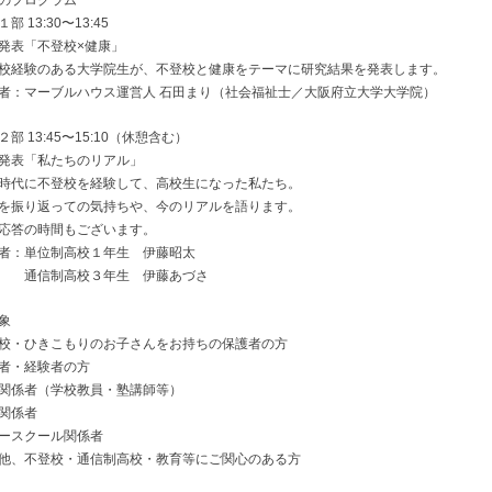
のプログラム
部 13:30〜13:45
発表「不登校×健康」
校経験のある大学院生が、不登校と健康をテーマに研究結果を発表します。
者：マーブルハウス運営人 石田まり（社会福祉士／大阪府立大学大学院）
２部 13:45〜15:10（休憩含む）
発表「私たちのリアル」
時代に不登校を経験して、高校生になった私たち。
を振り返っての気持ちや、今のリアルを語ります。
応答の時間もございます。
者：単位制高校１年生 伊藤昭太
信制高校３年生 伊藤あづさ
象
校・ひきこもりのお子さんをお持ちの保護者の方
者・経験者の方
関係者（学校教員・塾講師等）
関係者
ースクール関係者
他、不登校・通信制高校・教育等にご関心のある方