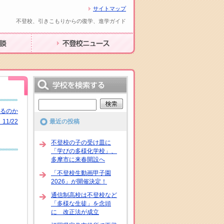
サイトマップ
不登校、引きこもりからの復学、進学ガイド
不登校ニュース
きるのか
1/22
最近の投稿
不登校の子の受け皿に
「学びの多様化学校」、
多摩市に来春開設へ
「不登校生動画甲子園
2026」が開催決定！
通信制高校は不登校など
「多様な生徒」を念頭
に 改正法が成立