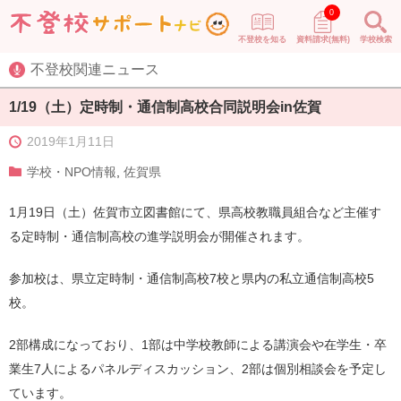
0
不登校を知る
資料請求(無料)
学校検索
不登校関連ニュース
1/19（土）定時制・通信制高校合同説明会in佐賀
2019年1月11日
学校・NPO情報
,
佐賀県
1月19日（土）佐賀市立図書館にて、県高校教職員組合など主催す
る定時制・通信制高校の進学説明会が開催されます。
参加校は、県立定時制・通信制高校7校と県内の私立通信制高校5
校。
2部構成になっており、1部は中学校教師による講演会や在学生・卒
業生7人によるパネルディスカッション、2部は個別相談会を予定し
ています。