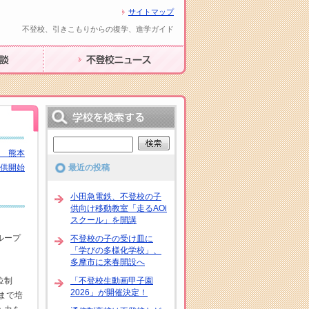
サイトマップ
不登校、引きこもりからの復学、進学ガイド
不登校ニュース
城 熊本
提供開始
最近の投稿
小田急電鉄、不登校の子
供向け移動教室「走るAOi
スクール」を開講
ループ
不登校の子の受け皿に
「学びの多様化学校」、
多摩市に来春開設へ
位制
「不登校生動画甲子園
2026」が開催決定！
まで培