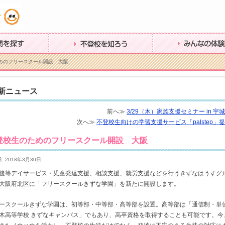
不登校を知ろう
みんなの体験談
めのフリースクール開設 大阪
新ニュース
前へ≫
3/29（木）家族支援セミナー in 宇
次へ≫
不登校生向けの学習支援サービス「palstep」
登校生のためのフリースクール開設 大阪
: 2018年3月30日
後等デイサービス・児童発達支援、相談支援、就労支援などを行うきずなはうすグ
大阪府北区に「フリースクールきずな学園」を新たに開設します。
ースクールきずな学園は、初等部・中等部・高等部を設置。高等部は「通信制・単
木高等学校 きずなキャンパス」でもあり、高卒資格を取得することも可能です。今