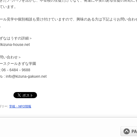
きたノウハウを活かし、不登校の生徒だけでなく、発達に不安のある生徒の対応に
ています。
ール見学や個別相談も受け付けていますので、興味のある方は下記よりお問い合わ
。
ずなはうすの詳細＞
://kizuna-house.net
問い合わせ＞
ースクールきずな学園
 : 06－6484－9688
: info@kizuna-gakuen.net
ゴリー:
学校・NPO情報