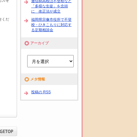
も力を
通信制高校は不登校など
「多様な生徒」を念頭
に 改正法が成立
せくだ
福岡県宗像市役所で不登
校・ひきこもりに対応す
る定期相談会
アーカイブ
メタ情報
投稿の RSS