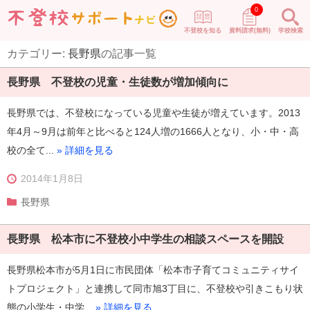
0
不登校を知る
資料請求(無料)
学校検索
カテゴリー:
長野県
の記事一覧
長野県 不登校の児童・生徒数が増加傾向に
長野県では、不登校になっている児童や生徒が増えています。2013
年4月～9月は前年と比べると124人増の1666人となり、小・中・高
校の全て...
» 詳細を見る
2014年1月8日
長野県
長野県 松本市に不登校小中学生の相談スペースを開設
長野県松本市が5月1日に市民団体「松本市子育てコミュニティサイ
トプロジェクト」と連携して同市旭3丁目に、不登校や引きこもり状
態の小学生・中学...
» 詳細を見る