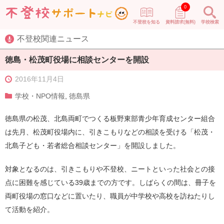
0
不登校を知る
資料請求(無料)
学校検索
不登校関連ニュース
徳島・松茂町役場に相談センターを開設
2016年11月4日
学校・NPO情報
,
徳島県
徳島県の松茂、北島両町でつくる板野東部青少年育成センター組合
は先月、松茂町役場内に、引きこもりなどの相談を受ける「松茂・
北島子ども・若者総合相談センター」を開設しました。
対象となるのは、引きこもりや不登校、ニートといった社会との接
点に困難を感じている39歳までの方です。しばらくの間は、冊子を
両町役場の窓口などに置いたり、職員が中学校や高校を訪ねたりし
て活動を紹介。