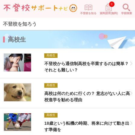
0
不登校を知る
資料請求(無料)
学校検索
不登校を知ろう
高校生
高校生
不登校から通信制高校を卒業するのは簡単？
それとも難しい？
高校生
高校は何のために行くの？ 意志がない人に高
校進学を勧める理由
高校生
18歳という転機の時期、将来に向けて動き出
す準備を