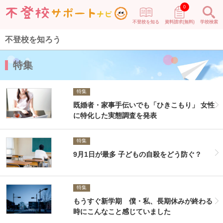
0
不登校を知る
資料請求(無料)
学校検索
不登校を知ろう
特集
特集
既婚者・家事手伝いでも「ひきこもり」 女性
に特化した実態調査を発表
特集
9月1日が最多 子どもの自殺をどう防ぐ？
特集
もうすぐ新学期 僕・私、長期休みが終わる
時にこんなこと感じていました