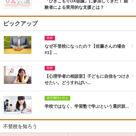
「ひきこもりUX会議」に参加してきた！ 経
験者による実用的な支援とは？
ピックアップ
取材
なぜ不登校になったの？【佐藤さんの場合
#1】...
取材
【心理学者の相談室】子どもに自信をつけさ
せたい。どうすればい...
教育機関を知る
学校ではなく、学習塾で学ぶという選択肢...
不登校を知ろう