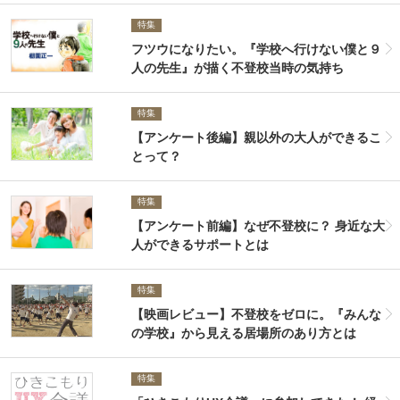
特集
フツウになりたい。『学校へ行けない僕と９
人の先生』が描く不登校当時の気持ち
特集
【アンケート後編】親以外の大人ができるこ
とって？
特集
【アンケート前編】なぜ不登校に？ 身近な大
人ができるサポートとは
特集
【映画レビュー】不登校をゼロに。『みんな
の学校』から見える居場所のあり方とは
特集