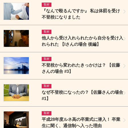
取材
『なんで殴るんですか』 私は体罰を受け
不登校になりました
取材
他人から受け入れられたから自分を受け入
れられた 【Iさんの場合 後編】
取材
不登校から変われたきっかけは？ 【佐藤
さんの場合 #3】
取材
なぜ不登校になったの？【佐藤さんの場合
#1】
取材
平成28年度ルネ高の卒業式に潜入！ 卒業
生に聞く、通信制へ入った理由