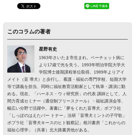
このコラムの著者
星野有史
1963年さいたま市生まれ。ベーチェット病に
より17歳で光を失う。1993年明治学院大学大
学院博士後期課程単位取得。1989年よりアイ
メイト（盲 導犬）と歩行し、看護・福祉の専門学校、短期大学
等で講義を担当、同時に福祉教育活動家として執筆・講演に勤
める。現在、「ハーネス・ウィ研究所」の代表 講師として、人
間力育成セミナー（通信制フリースクール）・福祉講演会等、
幅広い分野で活躍中。著書に「夢をくれた盲導犬」ポプラ社
「しっぽのはえたパー トナー」法研「盲導犬ミントの子守歌」
ポプラ社「盲導犬キースのヒト観察記」相川書房「これからの
福祉心理学」（共著）北大路書房他がある。