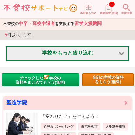
0
不登校を知る
資料請求(無料)
学校検索
中卒・高校中退者
留学支援機関
不登校の
を支援する
5
件あります。
学校をもっと絞り込む
全部の学校の資料
チェックした
学校の
をもらう(無料)
資料をまとめてもらう(無料)
聖進学院
「変わりたい」を叶えよう！
心理カウンセリング
自宅学習可
大学進学重視