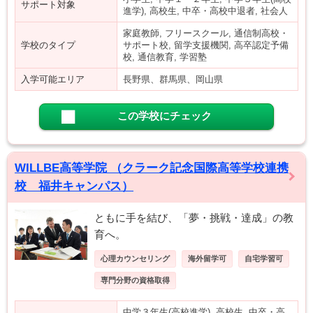
サポート対象
進学), 高校生, 中卒・高校中退者, 社会人
家庭教師, フリースクール, 通信制高校・
学校のタイプ
サポート校, 留学支援機関, 高卒認定予備
校, 通信教育, 学習塾
入学可能エリア
長野県、群馬県、岡山県
この学校にチェック
WILLBE高等学院 （クラーク記念国際高等学校連携
校 福井キャンパス）
ともに手を結び、「夢・挑戦・達成」の教
育へ。
心理カウンセリング
海外留学可
自宅学習可
専門分野の資格取得
中学３年生(高校進学), 高校生, 中卒・高