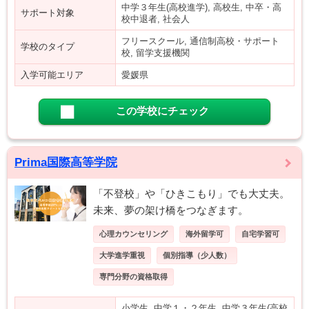
中学３年生(高校進学), 高校生, 中卒・高
サポート対象
校中退者, 社会人
フリースクール, 通信制高校・サポート
学校のタイプ
校, 留学支援機関
入学可能エリア
愛媛県
この学校にチェック
Prima国際高等学院
「不登校」や「ひきこもり」でも大丈夫。
未来、夢の架け橋をつなぎます。
心理カウンセリング
海外留学可
自宅学習可
大学進学重視
個別指導（少人数）
専門分野の資格取得
小学生, 中学１・２年生, 中学３年生(高校