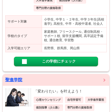
大学進学重視
個別指導（少人数）
専門分野の資格取得
小学生, 中学１・２年生, 中学３年生(高校
サポート対象
進学), 高校生, 中卒・高校中退者, 社会人
家庭教師, フリースクール, 通信制高校・
学校のタイプ
サポート校, 留学支援機関, 高卒認定予備
校, 通信教育, 学習塾
入学可能エリア
長野県、群馬県、岡山県
この学校にチェック
聖進学院
「変わりたい」を叶えよう！
心理カウンセリング
自宅学習可
大学進学重視
個別指導（少人数）
専門分野の資格取得