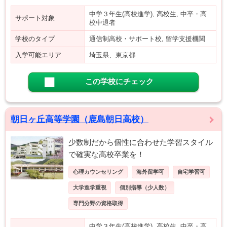
中学３年生(高校進学), 高校生, 中卒・高
サポート対象
校中退者
学校のタイプ
通信制高校・サポート校, 留学支援機関
入学可能エリア
埼玉県、東京都
この学校にチェック
朝日ヶ丘高等学園（鹿島朝日高校）
少数制だから個性に合わせた学習スタイル
で確実な高校卒業を！
心理カウンセリング
海外留学可
自宅学習可
大学進学重視
個別指導（少人数）
専門分野の資格取得
中学３年生(高校進学), 高校生, 中卒・高