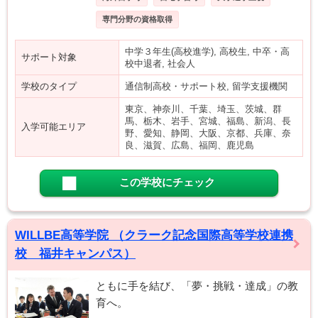
専門分野の資格取得
中学３年生(高校進学), 高校生, 中卒・高
サポート対象
校中退者, 社会人
学校のタイプ
通信制高校・サポート校, 留学支援機関
東京、神奈川、千葉、埼玉、茨城、群
馬、栃木、岩手、宮城、福島、新潟、長
入学可能エリア
野、愛知、静岡、大阪、京都、兵庫、奈
良、滋賀、広島、福岡、鹿児島
この学校にチェック
WILLBE高等学院 （クラーク記念国際高等学校連携
校 福井キャンパス）
ともに手を結び、「夢・挑戦・達成」の教
育へ。