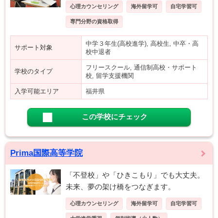
心理カウンセリング
海外留学可
自宅学習可
専門分野の資格取得
中学３年生(高校進学), 高校生, 中卒・高
サポート対象
校中退者
フリースクール, 通信制高校・サポート
学校のタイプ
校, 留学支援機関
入学可能エリア
福井県
この学校にチェック
Prima国際高等学院
「不登校」や「ひきこもり」でも大丈夫。
未来、夢の架け橋をつなぎます。
心理カウンセリング
海外留学可
自宅学習可