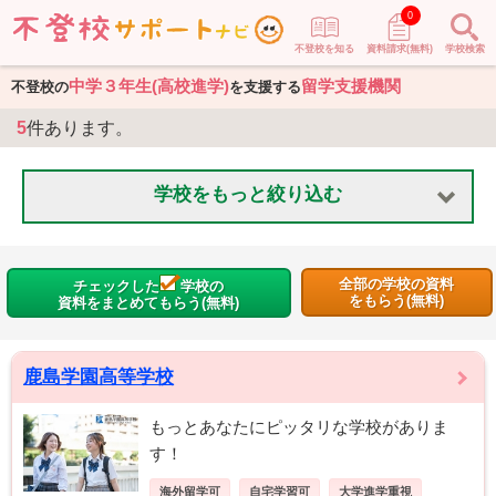
0
不登校を知る
資料請求(無料)
学校検索
中学３年生(高校進学)
留学支援機関
不登校の
を支援する
5
件あります。
学校をもっと絞り込む
全部の学校の資料
チェックした
学校の
をもらう(無料)
資料をまとめてもらう(無料)
鹿島学園高等学校
もっとあなたにピッタリな学校がありま
す！
海外留学可
自宅学習可
大学進学重視