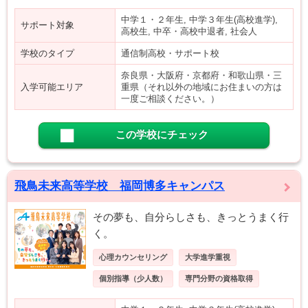
中学１・２年生, 中学３年生(高校進学),
サポート対象
高校生, 中卒・高校中退者, 社会人
学校のタイプ
通信制高校・サポート校
奈良県・大阪府・京都府・和歌山県・三
入学可能エリア
重県（それ以外の地域にお住まいの方は
一度ご相談ください。）
この学校にチェック
飛鳥未来高等学校 福岡博多キャンパス
その夢も、自分らしさも、きっとうまく行
く。
心理カウンセリング
大学進学重視
個別指導（少人数）
専門分野の資格取得