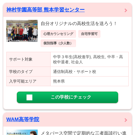
神村学園高等部 熊本学習センター
自分オリジナルの高校生活を送ろう！
心理カウンセリング
自宅学習可
個別指導（少人数）
中学３年生(高校進学), 高校生, 中卒・高
サポート対象
校中退者, 社会人
学校のタイプ
通信制高校・サポート校
入学可能エリア
熊本県
この学校にチェック
WAM高等学院
メタバース空間で定期的な三者面談行い進