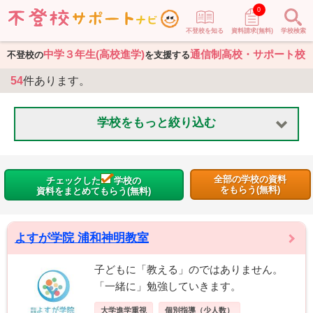
0
不登校を知る
資料請求(無料)
学校検索
中学３年生(高校進学)
通信制高校・サポート校
不登校の
を支援する
54
件あります。
学校をもっと絞り込む
全部の学校の資料
チェックした
学校の
をもらう(無料)
資料をまとめてもらう(無料)
よすが学院 浦和神明教室
子どもに「教える」のではありません。
「一緒に」勉強していきます。
大学進学重視
個別指導（少人数）