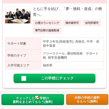
ともに手を結び、「夢・挑戦・達成」の教
育へ。
心理カウンセリング
海外留学可
自宅学習可
専門分野の資格取得
中学３年生(高校進学), 高校生, 中卒・高
サポート対象
校中退者
フリースクール, 通信制高校・サポート
学校のタイプ
校, 留学支援機関
入学可能エリア
福井県
この学校にチェック
全部の学校の資料
チェックした
学校の
をもらう(無料)
資料をまとめてもらう(無料)