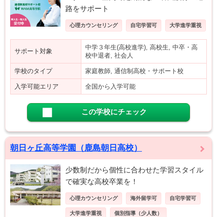
路をサポート
心理カウンセリング
自宅学習可
大学進学重視
中学３年生(高校進学), 高校生, 中卒・高
サポート対象
校中退者, 社会人
学校のタイプ
家庭教師, 通信制高校・サポート校
入学可能エリア
全国から入学可能
この学校にチェック
朝日ヶ丘高等学園（鹿島朝日高校）
少数制だから個性に合わせた学習スタイル
で確実な高校卒業を！
心理カウンセリング
海外留学可
自宅学習可
大学進学重視
個別指導（少人数）