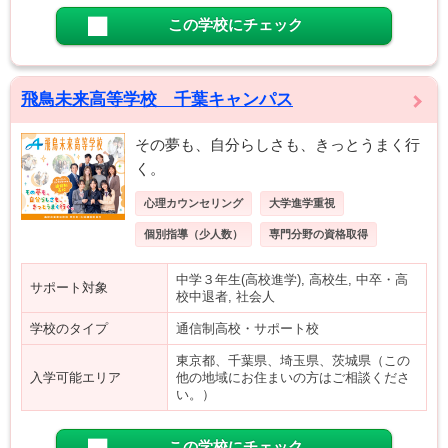
この学校にチェック
飛鳥未来高等学校 千葉キャンパス
その夢も、自分らしさも、きっとうまく行
く。
心理カウンセリング
大学進学重視
個別指導（少人数）
専門分野の資格取得
中学３年生(高校進学), 高校生, 中卒・高
サポート対象
校中退者, 社会人
学校のタイプ
通信制高校・サポート校
東京都、千葉県、埼玉県、茨城県（この
入学可能エリア
他の地域にお住まいの方はご相談くださ
い。）
この学校にチェック