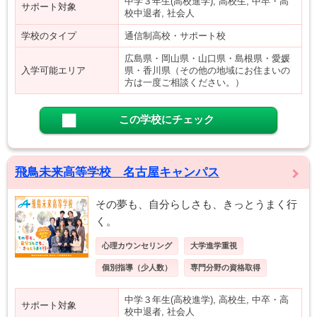
中学３年生(高校進学), 高校生, 中卒・高
サポート対象
校中退者, 社会人
学校のタイプ
通信制高校・サポート校
広島県・岡山県・山口県・島根県・愛媛
入学可能エリア
県・香川県（その他の地域にお住まいの
方は一度ご相談ください。）
この学校にチェック
飛鳥未来高等学校 名古屋キャンパス
その夢も、自分らしさも、きっとうまく行
く。
心理カウンセリング
大学進学重視
個別指導（少人数）
専門分野の資格取得
中学３年生(高校進学), 高校生, 中卒・高
サポート対象
校中退者, 社会人