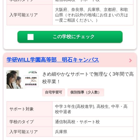
大阪府、奈良県、兵庫県、京都府、和歌
入学可能エリア
山県（それ以外の地域にお住まいの方は
一度ご相談ください。）
この学校にチェック
学研WILL学園高等部 明石キャンパス
きめ細やかなサポートで無理なく3年間で高
校卒業！
自宅学習可
個別指導（少人数）
中学３年生(高校進学), 高校生, 中卒・高
サポート対象
校中退者
学校のタイプ
通信制高校・サポート校
入学可能エリア
兵庫県