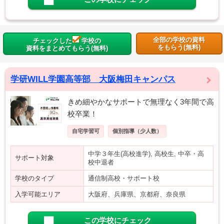
全部の学校の資料
チェックした
学校の
をもらう(無料)
資料をまとめてもらう(無料)
学研WILL学園高等部 大阪梅田キャンパス
きめ細やかなサポートで無理なく3年間で高
校卒業！
自宅学習可
個別指導（少人数）
中学３年生(高校進学), 高校生, 中卒・高
サポート対象
校中退者
学校のタイプ
通信制高校・サポート校
入学可能エリア
大阪府、兵庫県、京都府、奈良県
この学校にチェック