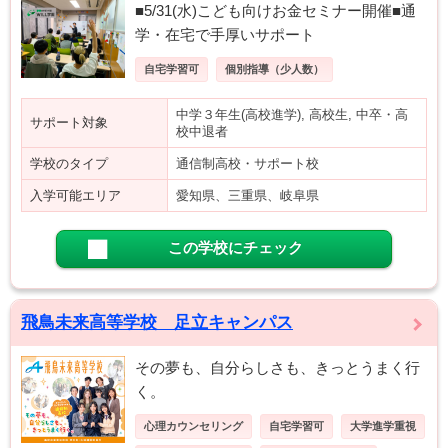
■5/31(水)こども向けお金セミナー開催■通
学・在宅で手厚いサポート
自宅学習可
個別指導（少人数）
中学３年生(高校進学), 高校生, 中卒・高
サポート対象
校中退者
学校のタイプ
通信制高校・サポート校
入学可能エリア
愛知県、三重県、岐阜県
この学校にチェック
飛鳥未来高等学校 足立キャンパス
その夢も、自分らしさも、きっとうまく行
く。
心理カウンセリング
自宅学習可
大学進学重視