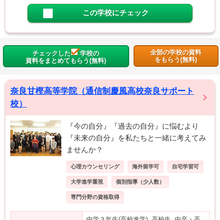
この学校にチェック
全部の学校の資料
チェックした
学校の
をもらう(無料)
資料をまとめてもらう(無料)
奈良甘樫高等学院（通信制慶風高校奈良サポート
校）
『今の自分』『過去の自分』に悩むより
『未来の自分』を私たちと一緒に考えてみ
ませんか？
心理カウンセリング
海外留学可
自宅学習可
大学進学重視
個別指導（少人数）
専門分野の資格取得
中学３年生(高校進学), 高校生, 中卒・高