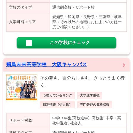
学校のタイプ
通信制高校・サポート校
愛知県・静岡県・長野県・三重県・岐阜
入学可能エリア
県（それ以外の地域にお住まいの方は一
度ご相談ください。）
この学校にチェック
飛鳥未来高等学校 大阪キャンパス
その夢も、自分らしさも、きっとうまく行
く。
心理カウンセリング
大学進学重視
個別指導（少人数）
専門分野の資格取得
中学３年生(高校進学), 高校生, 中卒・高
サポート対象
校中退者, 社会人
学校のタイプ
通信制高校・サポート校