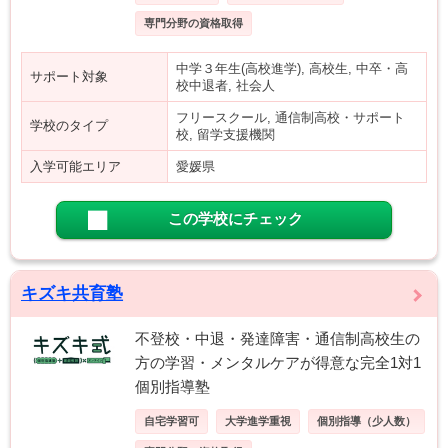
専門分野の資格取得
中学３年生(高校進学), 高校生, 中卒・高
サポート対象
校中退者, 社会人
フリースクール, 通信制高校・サポート
学校のタイプ
校, 留学支援機関
入学可能エリア
愛媛県
この学校にチェック
キズキ共育塾
不登校・中退・発達障害・通信制高校生の
方の学習・メンタルケアが得意な完全1対1
個別指導塾
自宅学習可
大学進学重視
個別指導（少人数）