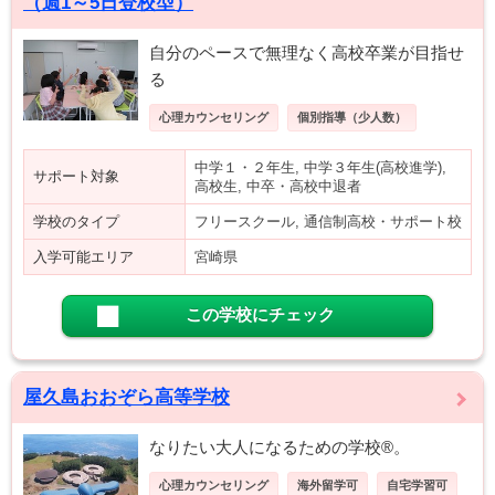
（週1～5日登校型）
自分のペースで無理なく高校卒業が目指せ
る
心理カウンセリング
個別指導（少人数）
中学１・２年生, 中学３年生(高校進学),
サポート対象
高校生, 中卒・高校中退者
学校のタイプ
フリースクール, 通信制高校・サポート校
入学可能エリア
宮崎県
この学校にチェック
屋久島おおぞら高等学校
なりたい大人になるための学校®。
心理カウンセリング
海外留学可
自宅学習可