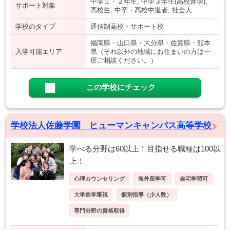
中学１・２年生, 中学３年生(高校進学),
サポート対象
高校生, 中卒・高校中退者, 社会人
学校のタイプ
通信制高校・サポート校
福岡県・山口県・大分県・佐賀県・熊本
入学可能エリア
県（それ以外の地域にお住まいの方は一
度ご相談ください。）
この学校にチェック
学校法人佐藤学園 ヒューマンキャンパス高等学校
学べる分野は60以上！目指せる職種は100以
上！
心理カウンセリング
海外留学可
自宅学習可
大学進学重視
個別指導（少人数）
専門分野の資格取得