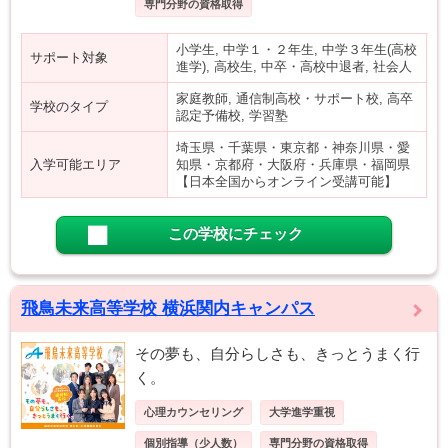
専門分野の資格取得
小学生, 中学１・２年生, 中学３年生(高校
サポート対象
進学), 高校生, 中卒・高校中退者, 社会人
家庭教師, 通信制高校・サポート校, 高卒
学校のタイプ
認定予備校, 学習塾
埼玉県・千葉県・東京都・神奈川県・愛
入学可能エリア
知県・京都府・大阪府・兵庫県・福岡県
【日本全国からオンライン受講可能】
この学校にチェック
飛鳥未来高等学校 横浜関内キャンパス
その夢も、自分らしさも、きっとうまく行
く。
心理カウンセリング
大学進学重視
個別指導（少人数）
専門分野の資格取得