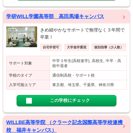
学研WILL学園高等部 高田馬場キャンパス
きめ細やかなサポートで無理なく３年間で
卒業！
自宅学習可
大学進学重視
個別指導（少人数）
中学３年生(高校進学), 高校生, 中卒・高
サポート対象
校中退者
学校のタイプ
通信制高校・サポート校
入学可能エリア
東京都、埼玉県、千葉県、神奈川県
この学校にチェック
WILLBE高等学院 （クラーク記念国際高等学校連携
校 福井キャンパス）