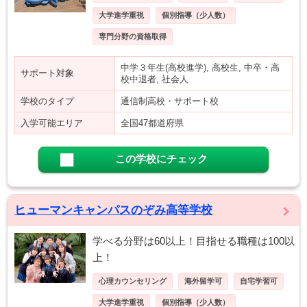
大学進学重視
個別指導（少人数）
専門分野の資格取得
中学３年生(高校進学), 高校生, 中卒・高
サポート対象
校中退者, 社会人
学校のタイプ
通信制高校・サポート校
入学可能エリア
全国47都道府県
この学校にチェック
ヒューマンキャンパスのぞみ高等学校
学べる分野は60以上！目指せる職種は100以
上！
心理カウンセリング
海外留学可
自宅学習可
大学進学重視
個別指導（少人数）