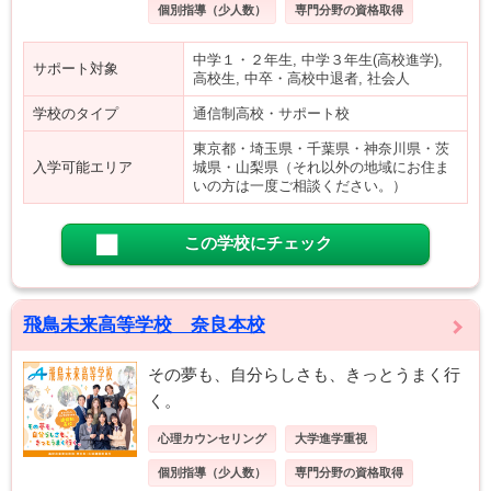
個別指導（少人数）
専門分野の資格取得
中学１・２年生, 中学３年生(高校進学),
サポート対象
高校生, 中卒・高校中退者, 社会人
学校のタイプ
通信制高校・サポート校
東京都・埼玉県・千葉県・神奈川県・茨
入学可能エリア
城県・山梨県（それ以外の地域にお住ま
いの方は一度ご相談ください。）
この学校にチェック
飛鳥未来高等学校 奈良本校
その夢も、自分らしさも、きっとうまく行
く。
心理カウンセリング
大学進学重視
個別指導（少人数）
専門分野の資格取得