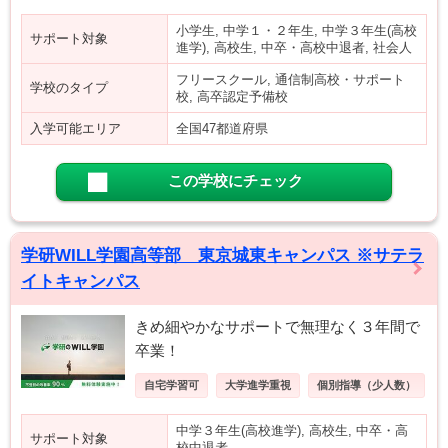
小学生, 中学１・２年生, 中学３年生(高校
サポート対象
進学), 高校生, 中卒・高校中退者, 社会人
フリースクール, 通信制高校・サポート
学校のタイプ
校, 高卒認定予備校
入学可能エリア
全国47都道府県
この学校にチェック
学研WILL学園高等部 東京城東キャンパス ※サテラ
イトキャンパス
きめ細やかなサポートで無理なく３年間で
卒業！
自宅学習可
大学進学重視
個別指導（少人数）
中学３年生(高校進学), 高校生, 中卒・高
サポート対象
校中退者