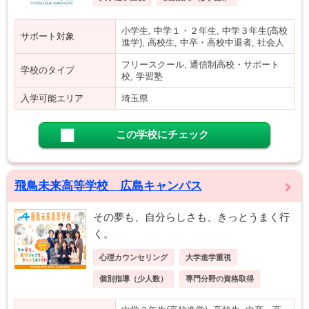
小学生, 中学１・２年生, 中学３年生(高校
サポート対象
進学), 高校生, 中卒・高校中退者, 社会人
フリースクール, 通信制高校・サポート
学校のタイプ
校, 学習塾
入学可能エリア
埼玉県
この学校にチェック
飛鳥未来高等学校 広島キャンパス
その夢も、自分らしさも、きっとうまく行
く。
心理カウンセリング
大学進学重視
個別指導（少人数）
専門分野の資格取得