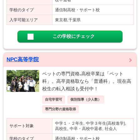
学校のタイプ
通信制高校・サポート校
入学可能エリア
東京都,千葉県
この学校にチェック
NPC高等学院
ペットの専門資格₊高校卒業は「ペット
科」。高卒資格取なら「普通科」。現在高
校生の転入相談も受付中！
自宅学習可
個別指導（少人数）
専門分野の資格取得
中学１・２年生, 中学３年生(高校進学),
サポート対象
高校生, 中卒・高校中退者, 社会人
学校のタイプ
通信制高校・サポート校