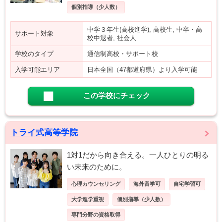
個別指導（少人数）
中学３年生(高校進学), 高校生, 中卒・高
サポート対象
校中退者, 社会人
学校のタイプ
通信制高校・サポート校
入学可能エリア
日本全国（47都道府県）より入学可能
この学校にチェック
トライ式高等学院
1対1だから向き合える。一人ひとりの明る
い未来のために。
心理カウンセリング
海外留学可
自宅学習可
大学進学重視
個別指導（少人数）
専門分野の資格取得