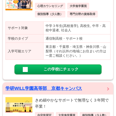
心理カウンセリング
大学進学重視
個別指導（少人数）
専門分野の資格取得
中学３年生(高校進学), 高校生, 中卒・高
サポート対象
校中退者, 社会人
学校のタイプ
通信制高校・サポート校
東京都・千葉県・埼玉県・神奈川県・山
入学可能エリア
梨県（それ以外の地域にお住まいの方は
一度ご相談ください。）
この学校にチェック
学研WILL学園高等部 京都キャンパス
きめ細やかなサポートで無理なく３年間で
卒業！
自宅学習可
大学進学重視
個別指導（少人数）