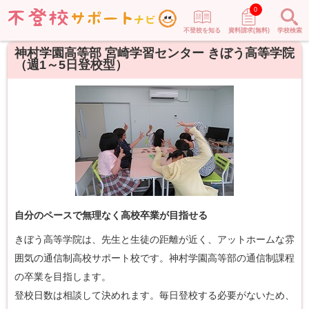
0
不登校を知る
資料請求(無料)
学校検索
神村学園高等部 宮崎学習センター きぼう高等学院
（週1～5日登校型）
自分のペースで無理なく高校卒業が目指せる
きぼう高等学院は、先生と生徒の距離が近く、アットホームな雰
囲気の通信制高校サポート校です。神村学園高等部の通信制課程
の卒業を目指します。
登校日数は相談して決めれます。毎日登校する必要がないため、