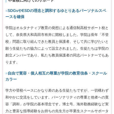
不登校に向けてのサポート
■
SDGsやESDの理念と調和するゆとりあるパーソナルスペ
ースを確保
学院はオルタナティブ教育の発想による通信制高校サポート校と
して、奈良県大和高田市有井に開校しました。学院は長年「不登
校」問題に取り組んできた教員と保護者、そして共に学びたいと
願う生徒たちの協力によって設立されました。生徒たちは学院の
創立メンバーであり、私たち教員保護者の同志パートナーでもあ
ります。
■
自由で寛容・個人相互の尊重が学院の教育信条・スクール
カラー
学力や登校ペースにかなり差のある生徒たちですが、一切構わず
和やかに交流をしています。パーソナリティの尊重と他者への寛
容「調和」が学院の基本理念です。博士号、海外勤務経験など実
力と豊富な指導経験をお持ちの先生方が卒業生スクールサポータ