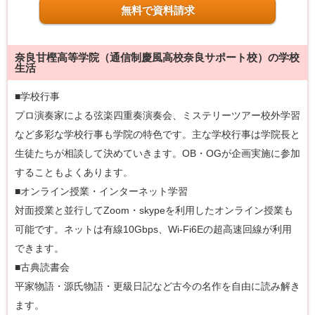
無料で資料請求
奈良甘樫高等学院（通信制慶風高校奈良サポート校）の学校
生活
■学校行事
プロ演奏家による弦楽四重奏演奏会、ミステリーツアー校外学習
など多彩な学校行事も学院の特色です。主な学校行事は学院長と
生徒たちが相談して決めていきます。OB・OGが企画実施に参加
することもよくあります。
■オンライン授業・インターネット学習
対面授業と並行してZoom・skypeを利用したオンライン授業も
可能です。ネットは有線10Gbps、Wi-Fi6Eの超高速回線が利用
できます。
■古典読書会
平家物語・源氏物語・更級日記など古今の名作を自由に読み解き
ます。