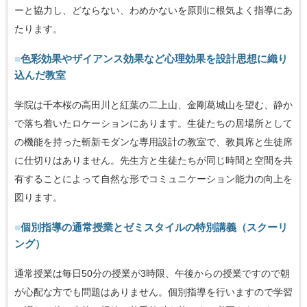
ーと協力し、どならない、わめかないを原則に根気よく指導にあ
たります。
■
色彩効果やザイアンス効果など心理効果を設計思想に織り
込んだ教室
学院は千本桜の高田川と紅葉の二上山、金剛葛城山を望む、静か
で落ち着いたロケーションにあります。生徒たちの居場所として
の機能を持った斬新モダンな専用設計の教室で、教員席と生徒席
に仕切りはありません。先生方と生徒たちが同じ時間と空間を共
有することによって自然な形でコミュニケーション能力の向上を
図ります。
■
個別指導の通常授業とゼミスタイルの特別講義（スクーリ
ング）
通常授業は毎日50分の授業が3時限、午後からの授業ですので朝
が心配な方でも問題はありません。個別指導を行いますので学習