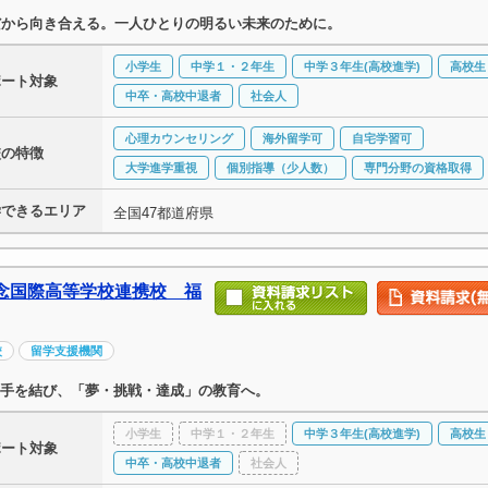
だから向き合える。一人ひとりの明るい未来のために。
小学生
中学１・２年生
中学３年生(高校進学)
高校生
ポート対象
中卒・高校中退者
社会人
心理カウンセリング
海外留学可
自宅学習可
校の特徴
大学進学重視
個別指導（少人数）
専門分野の資格取得
学できるエリア
全国47都道府県
記念国際高等学校連携校 福
校
留学支援機関
手を結び、「夢・挑戦・達成」の教育へ。
小学生
中学１・２年生
中学３年生(高校進学)
高校生
ポート対象
中卒・高校中退者
社会人