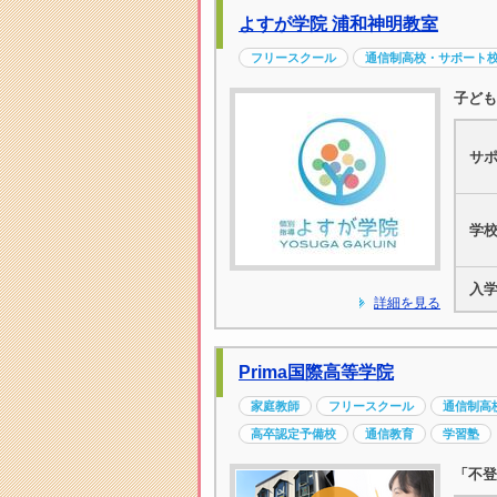
よすが学院 浦和神明教室
フリースクール
通信制高校・サポート
子ども
サ
学
入
詳細を見る
Prima国際高等学院
家庭教師
フリースクール
通信制高
高卒認定予備校
通信教育
学習塾
「不登