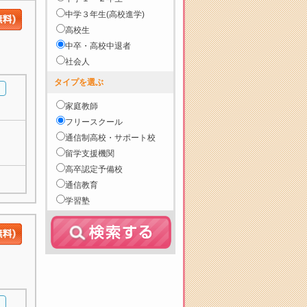
中学３年生(高校進学)
高校生
中卒・高校中退者
社会人
タイプを選ぶ
家庭教師
フリースクール
通信制高校・サポート校
留学支援機関
高卒認定予備校
通信教育
学習塾