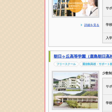
サ
学
詳細を見る
入
朝日ヶ丘高等学園（鹿島朝日高
フリースクール
通信制高校・サポート
少数制
サ
学