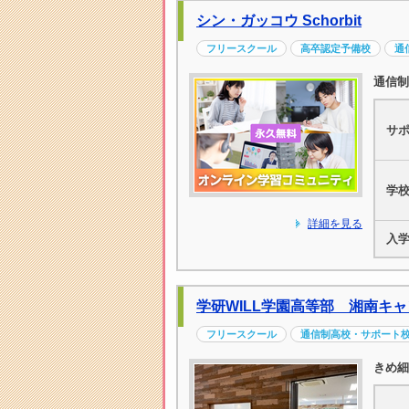
シン・ガッコウ Schorbit
フリースクール
高卒認定予備校
通
通信制
サ
学
詳細を見る
入
学研WILL学園高等部 湘南キ
フリースクール
通信制高校・サポート
きめ細