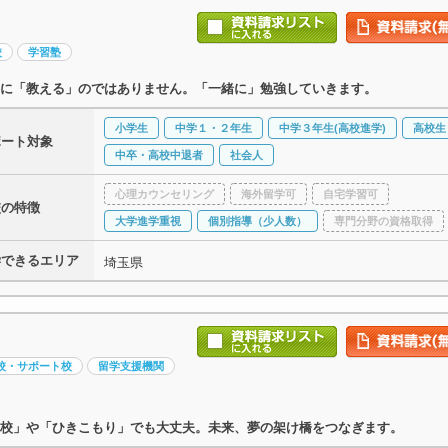
校
学習塾
に「教える」のではありません。「一緒に」勉強していきます。
小学生
中学１・２年生
中学３年生(高校進学)
高校生
ポート対象
中卒・高校中退者
社会人
心理カウンセリング
海外留学可
自宅学習可
校の特徴
大学進学重視
個別指導（少人数）
専門分野の資格取得
学できるエリア
埼玉県
校・サポート校
留学支援機関
校」や「ひきこもり」でも大丈夫。未来、夢の架け橋をつなぎます。