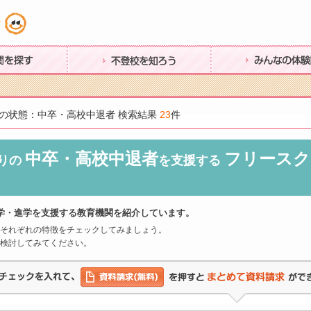
す
不登校を知ろう
みんなの体験談
の状態：中卒・高校中退者 検索結果
23
件
中卒・高校中退者
フリースク
りの
を支援する
学・進学を支援する教育機関を紹介しています。
それぞれの特徴をチェックしてみましょう。
検討してみてください。