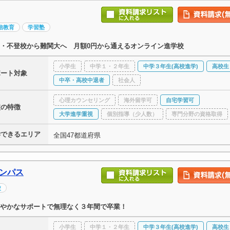
信教育
学習塾
・不登校から難関大へ 月額0円から通えるオンライン進学校
小学生
中学１・２年生
中学３年生(高校進学)
高校生
ポート対象
中卒・高校中退者
社会人
心理カウンセリング
海外留学可
自宅学習可
校の特徴
大学進学重視
個別指導（少人数）
専門分野の資格取得
学できるエリア
全国47都道府県
ャンパス
校
やかなサポートで無理なく３年間で卒業！
小学生
中学１・２年生
中学３年生(高校進学)
高校生