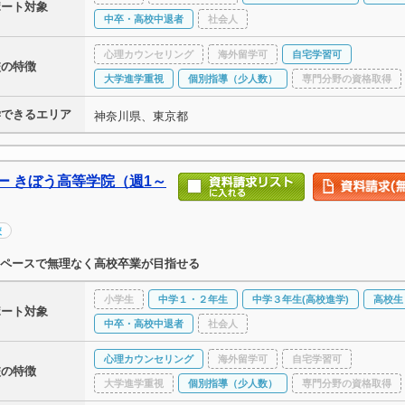
ポート対象
中卒・高校中退者
社会人
心理カウンセリング
海外留学可
自宅学習可
校の特徴
大学進学重視
個別指導（少人数）
専門分野の資格取得
学できるエリア
神奈川県、東京都
ー きぼう高等学院（週1～
校
ペースで無理なく高校卒業が目指せる
小学生
中学１・２年生
中学３年生(高校進学)
高校生
ポート対象
中卒・高校中退者
社会人
心理カウンセリング
海外留学可
自宅学習可
校の特徴
大学進学重視
個別指導（少人数）
専門分野の資格取得