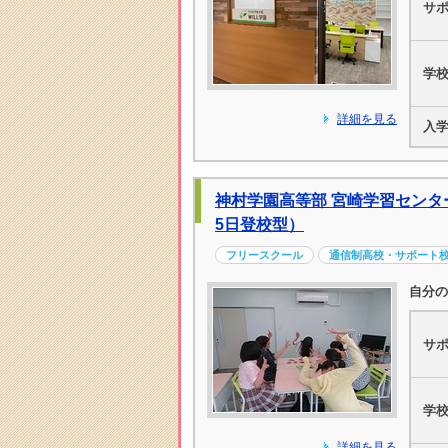
サ
学
詳細を見る
入
神村学園高等部 宮崎学習センタ
5日登校型）
フリースクール
通信制高校・サポート
自分の
サ
学
詳細を見る