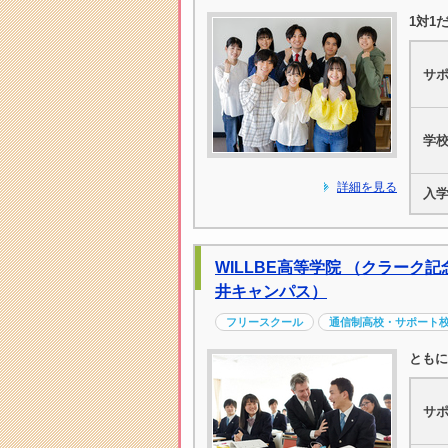
1対1
サ
学
詳細を見る
入
WILLBE高等学院 （クラーク
井キャンパス）
フリースクール
通信制高校・サポート
ともに
サ