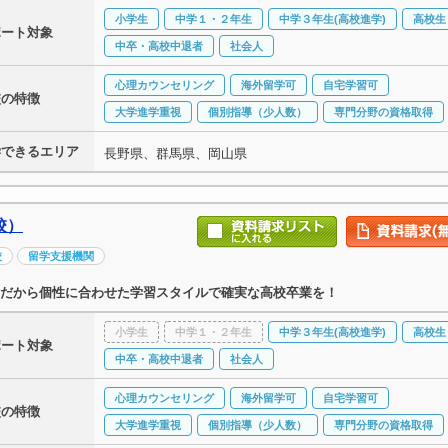
小学生
中学１・２年生
中学３年生(高校進学)
高校生
ポート対象
中卒・高校中退者
社会人
心理カウンセリング
海外留学可
自宅学習可
校の特徴
大学進学重視
個別指導（少人数）
専門分野の資格取得
学できるエリア
長野県、群馬県、岡山県
校）
校
留学支援機関
だから個性に合わせた学習スタイルで確実な高校卒業を！
小学生
中学１・２年生
中学３年生(高校進学)
高校生
ポート対象
中卒・高校中退者
社会人
心理カウンセリング
海外留学可
自宅学習可
校の特徴
大学進学重視
個別指導（少人数）
専門分野の資格取得