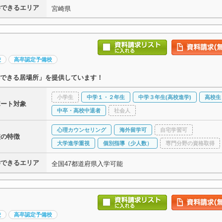
学できるエリア
宮崎県
校
高卒認定予備校
できる居場所」を提供しています！
小学生
中学１・２年生
中学３年生(高校進学)
高校生
ポート対象
中卒・高校中退者
社会人
心理カウンセリング
海外留学可
自宅学習可
校の特徴
大学進学重視
個別指導（少人数）
専門分野の資格取得
学できるエリア
全国47都道府県入学可能
校
高卒認定予備校