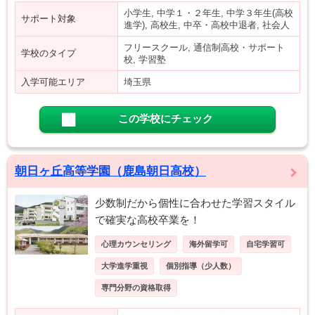
小学生, 中学１・２年生, 中学３年生(高校
サポート対象
進学), 高校生, 中卒・高校中退者, 社会人
フリースクール, 通信制高校・サポート
学校のタイプ
校, 学習塾
入学可能エリア
埼玉県
この学校にチェック
朝日ヶ丘高等学園（鹿島朝日高校）
少数制だから個性に合わせた学習スタイル
で確実な高校卒業を！
心理カウンセリング
海外留学可
自宅学習可
大学進学重視
個別指導（少人数）
専門分野の資格取得