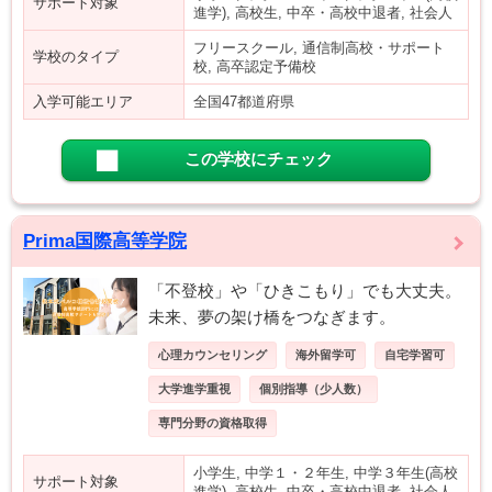
サポート対象
進学), 高校生, 中卒・高校中退者, 社会人
フリースクール, 通信制高校・サポート
学校のタイプ
校, 高卒認定予備校
入学可能エリア
全国47都道府県
この学校にチェック
Prima国際高等学院
「不登校」や「ひきこもり」でも大丈夫。
未来、夢の架け橋をつなぎます。
心理カウンセリング
海外留学可
自宅学習可
大学進学重視
個別指導（少人数）
専門分野の資格取得
小学生, 中学１・２年生, 中学３年生(高校
サポート対象
進学), 高校生, 中卒・高校中退者, 社会人