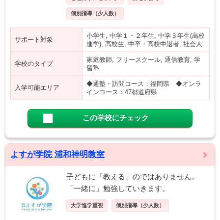
個別指導（少人数）
小学生, 中学１・２年生, 中学３年生(高校
サポート対象
進学), 高校生, 中卒・高校中退者, 社会人
家庭教師, フリースクール, 通信教育, 学
学校のタイプ
習塾
◆通塾・訪問コース：福岡県 ◆オンラ
入学可能エリア
インコース：47都道府県
この学校にチェック
よすが学院 浦和神明教室
子どもに「教える」のではありません。
「一緒に」勉強していきます。
大学進学重視
個別指導（少人数）