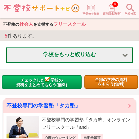
0
不登校を知る
資料請求(無料)
学校検索
社会人
フリースクール
不登校の
を支援する
5
件あります。
学校をもっと絞り込む
全部の学校の資料
チェックした
学校の
をもらう(無料)
資料をまとめてもらう(無料)
不登校専門の学習塾「タカ塾」
不登校専門の学習塾「タカ塾」オンライン
フリースクール「and」
心理カウンセリング
自宅学習可