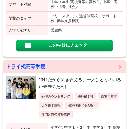
中学３年生(高校進学), 高校生, 中卒・高
サポート対象
校中退者, 社会人
フリースクール, 通信制高校・サポート
学校のタイプ
校, 留学支援機関
入学可能エリア
愛媛県
この学校にチェック
トライ式高等学院
1対1だから向き合える。一人ひとりの明る
い未来のために。
心理カウンセリング
海外留学可
自宅学習可
大学進学重視
個別指導（少人数）
専門分野の資格取得
小学生, 中学１・２年生, 中学３年生(高校