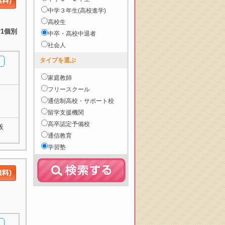
中学３年生(高校進学)
高校生
1個別
中卒・高校中退者
社会人
タイプを選ぶ
家庭教師
フリースクール
通信制高校・サポート校
留学支援機関
高卒認定予備校
阪
通信教育
学習塾