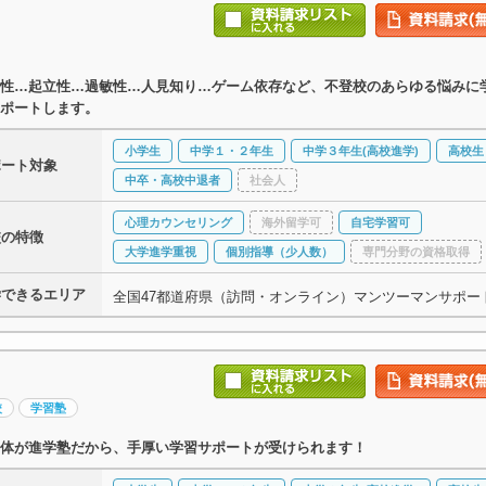
性…起立性…過敏性…人見知り…ゲーム依存など、不登校のあらゆる悩みに
ポートします。
小学生
中学１・２年生
中学３年生(高校進学)
高校生
ポート対象
中卒・高校中退者
社会人
心理カウンセリング
海外留学可
自宅学習可
校の特徴
大学進学重視
個別指導（少人数）
専門分野の資格取得
学できるエリア
全国47都道府県（訪問・オンライン）マンツーマンサポー
校
学習塾
体が進学塾だから、手厚い学習サポートが受けられます！