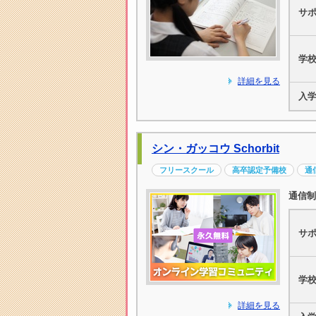
サ
学
詳細を見る
入
シン・ガッコウ Schorbit
フリースクール
高卒認定予備校
通
通信制
サ
学
詳細を見る