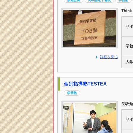
家庭教師
高卒認定予備校
学習塾
Thin
サ
学
詳細を見る
入
個別指導塾TESTEA
学習塾
受験勉
サ