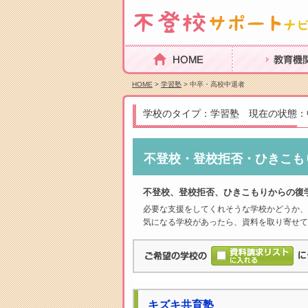
HOME
教育機関を探
HOME
>
学習塾
> 中卒・高校中退者
学校のタイプ：学習塾 現在の状態：
不登校・登校拒否・ひきこも
不登校、登校拒否、ひきこもりからの復
必要な支援をしてくれそうな学校かどうか、
気になる学校があったら、資料を取り寄せて
キズキ共育塾