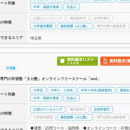
ポート対象
中卒・高校中退者
社会人
心理カウンセリング
海外留学可
自宅学習可
校の特徴
大学進学重視
個別指導（少人数）
専門分野の資格取得
学できるエリア
埼玉県
学習塾
専門の学習塾「タカ塾」オンラインフリースクール「and」
小学生
中学１・２年生
中学３年生(高校進学)
高校生
ポート対象
中卒・高校中退者
社会人
心理カウンセリング
海外留学可
自宅学習可
校の特徴
大学進学重視
個別指導（少人数）
専門分野の資格取得
◆通塾・訪問コース：福岡県 ◆オンラインコース：47都