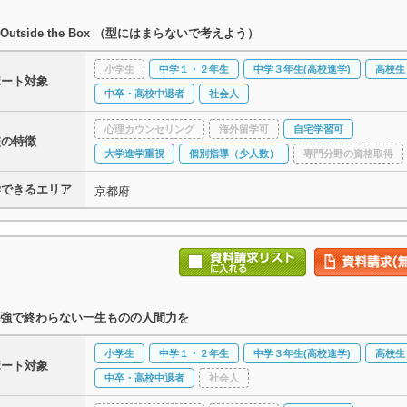
k Outside the Box （型にはまらないで考えよう）
小学生
中学１・２年生
中学３年生(高校進学)
高校生
ポート対象
中卒・高校中退者
社会人
心理カウンセリング
海外留学可
自宅学習可
校の特徴
大学進学重視
個別指導（少人数）
専門分野の資格取得
学できるエリア
京都府
強で終わらない一生ものの人間力を
小学生
中学１・２年生
中学３年生(高校進学)
高校生
ポート対象
中卒・高校中退者
社会人