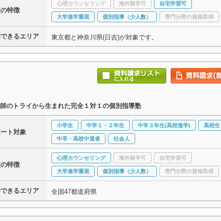
心理カウンセリング
海外留学可
自宅学習可
校の特徴
大学進学重視
個別指導（少人数）
専門分野の資格取得
学できるエリア
東京都と神奈川県(日吉)が対象です。
師のトライから生まれた完全１対１の個別指導塾
小学生
中学１・２年生
中学３年生(高校進学)
高校生
ポート対象
中卒・高校中退者
社会人
心理カウンセリング
海外留学可
自宅学習可
校の特徴
大学進学重視
個別指導（少人数）
専門分野の資格取得
学できるエリア
全国47都道府県