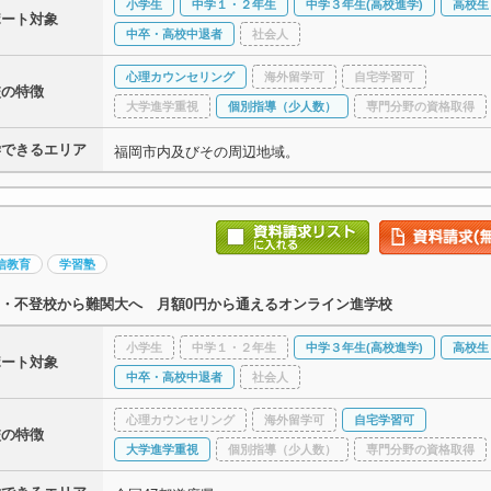
小学生
中学１・２年生
中学３年生(高校進学)
高校生
ポート対象
中卒・高校中退者
社会人
心理カウンセリング
海外留学可
自宅学習可
校の特徴
大学進学重視
個別指導（少人数）
専門分野の資格取得
学できるエリア
福岡市内及びその周辺地域。
信教育
学習塾
・不登校から難関大へ 月額0円から通えるオンライン進学校
小学生
中学１・２年生
中学３年生(高校進学)
高校生
ポート対象
中卒・高校中退者
社会人
心理カウンセリング
海外留学可
自宅学習可
校の特徴
大学進学重視
個別指導（少人数）
専門分野の資格取得