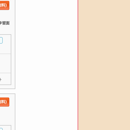
学習面
ト