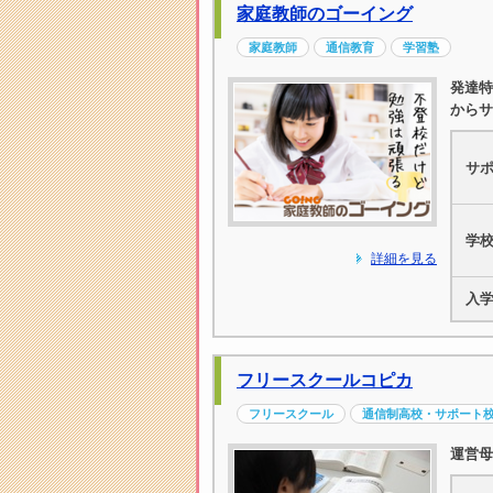
家庭教師のゴーイング
家庭教師
通信教育
学習塾
発達特
からサ
サ
学
詳細を見る
入
フリースクールコピカ
フリースクール
通信制高校・サポート
運営母