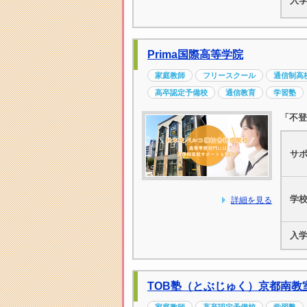
入
Prima国際高等学院
家庭教師
フリースクール
通信制高
高卒認定予備校
通信教育
学習塾
「不登
サ
学
詳細を見る
入
TOB塾（とぶじゅく）京都南教