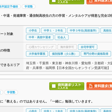
高卒認定予備校
学習塾
・中退・発達障害・通信制高校生の方の学習・メンタルケアが得意な完全1対
小学生
中学１・２年生
中学３年生(高校進学)
高校生
ポート対象
中卒・高校中退者
社会人
心理カウンセリング
海外留学可
自宅学習可
校の特徴
大学進学重視
個別指導（少人数）
専門分野の資格取得
埼玉県・千葉県・東京都・神奈川県・愛知県・京都府・大
学できるエリア
府・兵庫県・福岡県【日本全国からオンライン受講可能】
校
学習塾
に「教える」のではありません。「一緒に」勉強していきます。
小学生
中学１・２年生
中学３年生(高校進学)
高校生