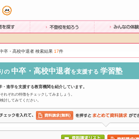
す
不登校を知ろう
みんなの体験談
中卒・高校中退者 検索結果
17
件
中卒・高校中退者
学習塾
りの
を支援する
学・進学を支援する教育機関を紹介しています。
それぞれの特徴をチェックしてみましょう。
検討してみてください。