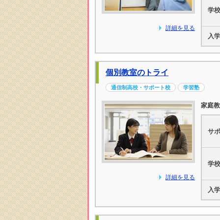
学
詳細を見る
入
個別教室のトライ
通信制高校・サポート校
学習塾
家庭教
サ
学
詳細を見る
入