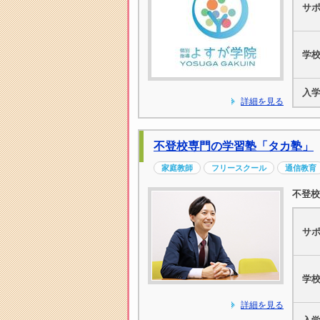
サ
学
入
詳細を見る
不登校専門の学習塾「タカ塾」
家庭教師
フリースクール
通信教育
不登校
サ
学
詳細を見る