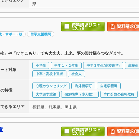
学できるエリア
県
校・サポート校
留学支援機関
校」や「ひきこもり」でも大丈夫。未来、夢の架け橋をつなぎます。
小学生
中学１・２年生
中学３年生(高校進学)
高校生
ポート対象
中卒・高校中退者
社会人
心理カウンセリング
海外留学可
自宅学習可
校の特徴
大学進学重視
個別指導（少人数）
専門分野の資格取得
学できるエリア
長野県、群馬県、岡山県
室