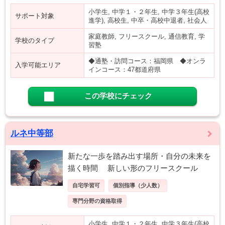
小学生, 中学１・２年生, 中学３年生(高校
サポート対象
進学), 高校生, 中卒・高校中退者, 社会人
家庭教師, フリースクール, 通信教育, 学
学校のタイプ
習塾
◆通塾・訪問コース：福岡県 ◆オンラ
入学可能エリア
インコース：47都道府県
この学校にチェック
ルネ中等部
新たな一歩を踏み出す場所・自分の未来を
描く時間 新しい形のフリースクール
自宅学習可
個別指導（少人数）
専門分野の資格取得
小学生, 中学１・２年生, 中学３年生(高校