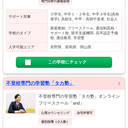
専門分野の資格取得
小学生, 中学１・２年生, 中学３年生(高校
サポート対象
進学), 高校生, 中卒・高校中退者, 社会人
家庭教師, フリースクール, 通信制高校・
学校のタイプ
サポート校, 留学支援機関, 高卒認定予備
校, 通信教育, 学習塾
入学可能エリア
長野県、群馬県、岡山県
この学校にチェック
不登校専門の学習塾「タカ塾」
不登校専門の学習塾「タカ塾」オンライン
フリースクール「and」
心理カウンセリング
自宅学習可
個別指導（少人数）