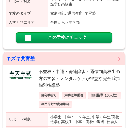
サポート対象
進学), 高校生
学校のタイプ
家庭教師, 通信教育, 学習塾
入学可能エリア
全国から入学可能
この学校にチェック
キズキ共育塾
不登校・中退・発達障害・通信制高校生の
方の学習・メンタルケアが得意な完全1対1
個別指導塾
自宅学習可
大学進学重視
個別指導（少人数）
専門分野の資格取得
小学生, 中学１・２年生, 中学３年生(高校
サポート対象
進学), 高校生, 中卒・高校中退者, 社会人