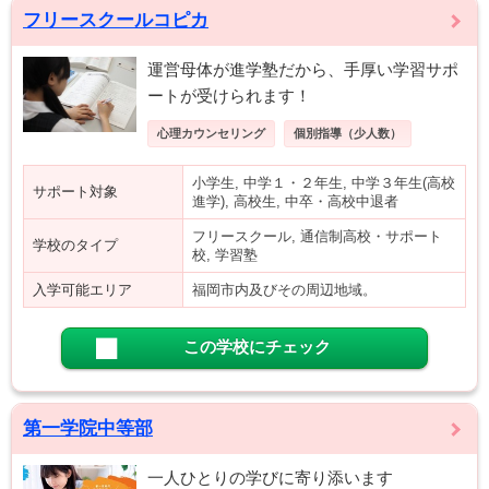
フリースクールコピカ
運営母体が進学塾だから、手厚い学習サポ
ートが受けられます！
心理カウンセリング
個別指導（少人数）
小学生, 中学１・２年生, 中学３年生(高校
サポート対象
進学), 高校生, 中卒・高校中退者
フリースクール, 通信制高校・サポート
学校のタイプ
校, 学習塾
入学可能エリア
福岡市内及びその周辺地域。
この学校にチェック
第一学院中等部
一人ひとりの学びに寄り添います