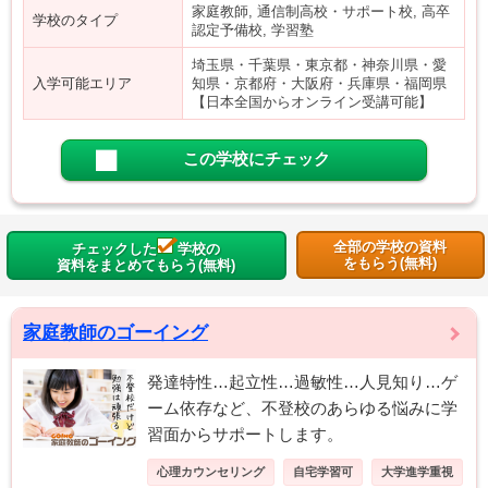
家庭教師, 通信制高校・サポート校, 高卒
学校のタイプ
認定予備校, 学習塾
埼玉県・千葉県・東京都・神奈川県・愛
入学可能エリア
知県・京都府・大阪府・兵庫県・福岡県
【日本全国からオンライン受講可能】
この学校にチェック
全部の学校の資料
チェックした
学校の
をもらう(無料)
資料をまとめてもらう(無料)
家庭教師のゴーイング
発達特性…起立性…過敏性…人見知り…ゲ
ーム依存など、不登校のあらゆる悩みに学
習面からサポートします。
心理カウンセリング
自宅学習可
大学進学重視