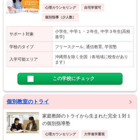
心理カウンセリング
自宅学習可
個別指導（少人数）
小学生, 中学１・２年生, 中学３年生(高校
サポート対象
進学)
学校のタイプ
フリースクール, 通信教育, 学習塾
沖縄県を除く全国（各地域に校舎があり
入学可能エリア
ます）
この学校にチェック
個別教室のトライ
家庭教師のトライから生まれた完全１対１
の個別指導塾
心理カウンセリング
大学進学重視