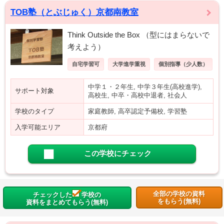
TOB塾（とぶじゅく）京都南教室
Think Outside the Box （型にはまらないで
考えよう）
自宅学習可
大学進学重視
個別指導（少人数）
中学１・２年生, 中学３年生(高校進学),
サポート対象
高校生, 中卒・高校中退者, 社会人
学校のタイプ
家庭教師, 高卒認定予備校, 学習塾
入学可能エリア
京都府
この学校にチェック
全部の学校の資料
チェックした
学校の
をもらう(無料)
資料をまとめてもらう(無料)