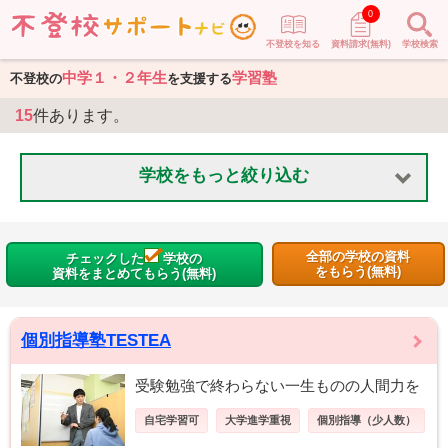
0
不登校を知る
資料請求(無料)
学校検索
中学１・２年生
学習塾
不登校の
を支援する
15
件あります。
学校をもっと絞り込む
全部の学校の資料
チェックした
学校の
をもらう(無料)
資料をまとめてもらう(無料)
個別指導塾TESTEA
受験勉強で終わらない一生ものの人間力を
自宅学習可
大学進学重視
個別指導（少人数）