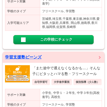
サポート対象
進学)
学校のタイプ
フリースクール, 学習塾
茨城県,埼玉県,千葉県,東京都,神奈川県,愛
入学可能エリア
知県,大阪府,兵庫県, 岡山県,徳島県,香川
県,福岡県,佐賀県,長崎県
この学校にチェック
学習支援塾ビーンズ
「また途中で通えなくなるかも…」そんな
子にピタッとハマる塾・フリースクール
自宅学習可
大学進学重視
個別指導（少人数）
小学生, 中学１・２年生, 中学３年生(高校
サポート対象
進学), 高校生
学校のタイプ
フリースクール, 学習塾