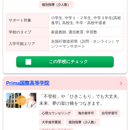
個別指導（少人数）
小学生, 中学１・２年生, 中学３年生(高校
サポート対象
進学), 高校生, 中卒・高校中退者
学校のタイプ
家庭教師, 通信教育, 学習塾
全国47都道府県（訪問・オンライン）マ
入学可能エリア
ンツーマンサポート
この学校にチェック
Prima国際高等学院
「不登校」や「ひきこもり」でも大丈夫。
未来、夢の架け橋をつなぎます。
心理カウンセリング
海外留学可
自宅学習可
大学進学重視
個別指導（少人数）