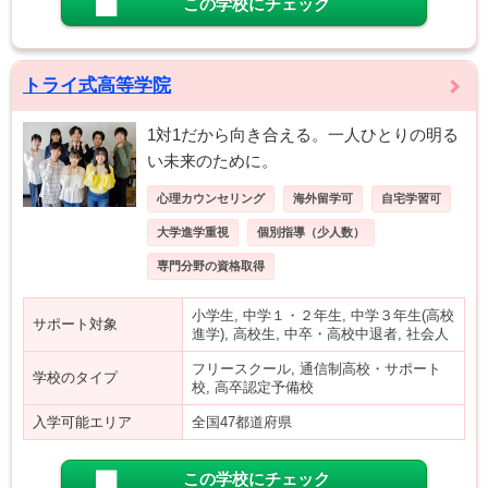
この学校にチェック
トライ式高等学院
1対1だから向き合える。一人ひとりの明る
い未来のために。
心理カウンセリング
海外留学可
自宅学習可
大学進学重視
個別指導（少人数）
専門分野の資格取得
小学生, 中学１・２年生, 中学３年生(高校
サポート対象
進学), 高校生, 中卒・高校中退者, 社会人
フリースクール, 通信制高校・サポート
学校のタイプ
校, 高卒認定予備校
入学可能エリア
全国47都道府県
この学校にチェック