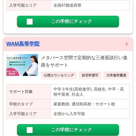
入学可能エリア
全国47都道府県
この学校にチェック
WAM高等学院
メタバース空間で定期的な三者面談行い進
路をサポート
心理カウンセリング
自宅学習可
大学進学重視
中学３年生(高校進学), 高校生, 中卒・高
サポート対象
校中退者, 社会人
学校のタイプ
家庭教師, 通信制高校・サポート校
入学可能エリア
全国から入学可能
この学校にチェック