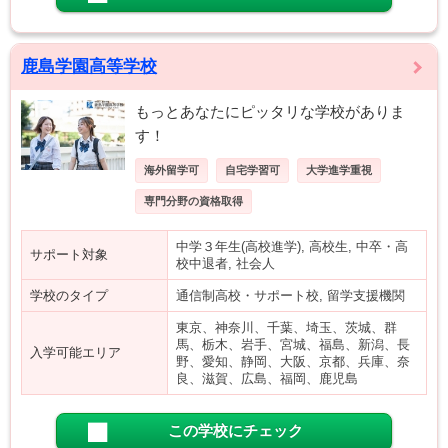
鹿島学園高等学校
もっとあなたにピッタリな学校がありま
す！
海外留学可
自宅学習可
大学進学重視
専門分野の資格取得
中学３年生(高校進学), 高校生, 中卒・高
サポート対象
校中退者, 社会人
学校のタイプ
通信制高校・サポート校, 留学支援機関
東京、神奈川、千葉、埼玉、茨城、群
馬、栃木、岩手、宮城、福島、新潟、長
入学可能エリア
野、愛知、静岡、大阪、京都、兵庫、奈
良、滋賀、広島、福岡、鹿児島
この学校にチェック