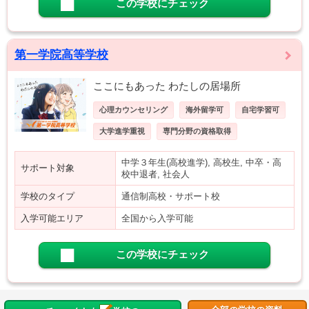
この学校にチェック
第一学院高等学校
ここにもあった わたしの居場所
心理カウンセリング
海外留学可
自宅学習可
大学進学重視
専門分野の資格取得
中学３年生(高校進学), 高校生, 中卒・高
サポート対象
校中退者, 社会人
学校のタイプ
通信制高校・サポート校
入学可能エリア
全国から入学可能
この学校にチェック