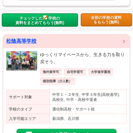
全部の学校の資料
チェックした
学校の
をもらう(無料)
資料をまとめてもらう(無料)
松陰高等学校
ゆっくりマイペースから、生きる力を取り
戻そう。
海外留学可
自宅学習可
大学進学重視
個別指導（少人数）
中学１・２年生, 中学３年生(高校進学),
サポート対象
高校生, 中卒・高校中退者
学校のタイプ
通信制高校・サポート校
入学可能エリア
新潟県、石川県