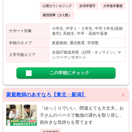
心理カウンセリング
自宅学習可
大学進学重視
個別指導（少人数）
小学生, 中学１・２年生, 中学３年生(高校
サポート対象
進学), 高校生, 中卒・高校中退者
学校のタイプ
家庭教師, 通信教育, 学習塾
全国47都道府県（訪問・オンライン）マ
入学可能エリア
ンツーマンサポート
この学校にチェック
家庭教師のあすなろ【東北・新潟】
「ゆっくりでいい、間違えても大丈夫」お
子さんのペースで勉強の遅れを取り戻し、
前向きな気持ちを育てます