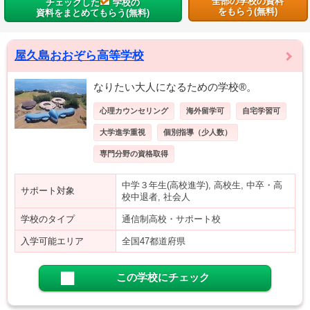
全部の学校の資料
チェックした
学校の
をもらう(無料)
資料をまとめてもらう(無料)
屋久島おおぞら高等学校
なりたい大人になるための学校®。
心理カウンセリング
海外留学可
自宅学習可
大学進学重視
個別指導（少人数）
専門分野の資格取得
中学３年生(高校進学), 高校生, 中卒・高
サポート対象
校中退者, 社会人
学校のタイプ
通信制高校・サポート校
入学可能エリア
全国47都道府県
この学校にチェック