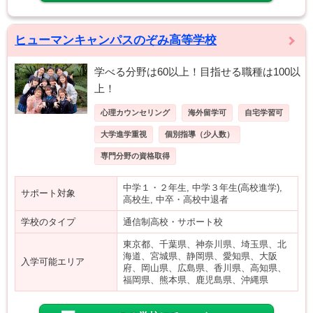
ヒューマンキャンパスのぞみ高等学校
学べる分野は60以上！目指せる職種は100以
上！
心理カウンセリング
海外留学可
自宅学習可
大学進学重視
個別指導（少人数）
専門分野の資格取得
中学１・２年生, 中学３年生(高校進学),
サポート対象
高校生, 中卒・高校中退者
学校のタイプ
通信制高校・サポート校
東京都、千葉県、神奈川県、埼玉県、北
海道、宮城県、静岡県、愛知県、大阪
入学可能エリア
府、岡山県、広島県、香川県、高知県、
福岡県、熊本県、鹿児島県、沖縄県