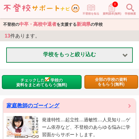
0
不登校を知る
資料請求(無料)
学校検索
中卒・高校中退者
新潟県
不登校の
を支援する
の学校
13
件あります。
学校をもっと絞り込む
全部の学校の資料
チェックした
学校の
をもらう(無料)
資料をまとめてもらう(無料)
家庭教師のゴーイング
発達特性…起立性…過敏性…人見知り…ゲ
ーム依存など、不登校のあらゆる悩みに学
習面からサポートします。