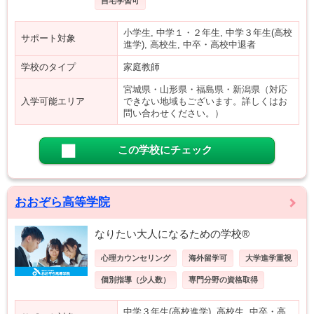
自宅学習可
小学生, 中学１・２年生, 中学３年生(高校
サポート対象
進学), 高校生, 中卒・高校中退者
学校のタイプ
家庭教師
宮城県・山形県・福島県・新潟県（対応
入学可能エリア
できない地域もございます。詳しくはお
問い合わせください。）
この学校にチェック
おおぞら高等学院
なりたい大人になるための学校®
心理カウンセリング
海外留学可
大学進学重視
個別指導（少人数）
専門分野の資格取得
中学３年生(高校進学), 高校生, 中卒・高