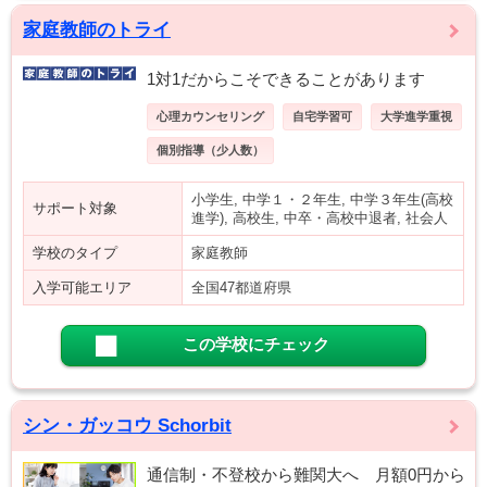
家庭教師のトライ
1対1だからこそできることがあります
心理カウンセリング
自宅学習可
大学進学重視
個別指導（少人数）
小学生, 中学１・２年生, 中学３年生(高校
サポート対象
進学), 高校生, 中卒・高校中退者, 社会人
学校のタイプ
家庭教師
入学可能エリア
全国47都道府県
この学校にチェック
シン・ガッコウ Schorbit
通信制・不登校から難関大へ 月額0円から