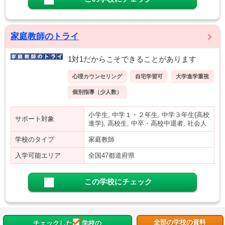
家庭教師のトライ
1対1だからこそできることがあります
心理カウンセリング
自宅学習可
大学進学重視
個別指導（少人数）
小学生, 中学１・２年生, 中学３年生(高校
サポート対象
進学), 高校生, 中卒・高校中退者, 社会人
学校のタイプ
家庭教師
入学可能エリア
全国47都道府県
この学校にチェック
全部の学校の資料
チェックした
学校の