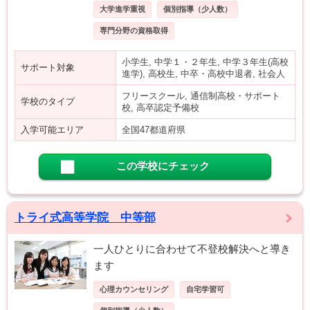
大学進学重視
個別指導（少人数）
専門分野の資格取得
小学生, 中学１・２年生, 中学３年生(高校
サポート対象
進学), 高校生, 中卒・高校中退者, 社会人
フリースクール, 通信制高校・サポート
学校のタイプ
校, 高卒認定予備校
入学可能エリア
全国47都道府県
この学校にチェック
トライ式高等学院 中等部
一人ひとりに合わせて不登校解決へと導き
ます
心理カウンセリング
自宅学習可