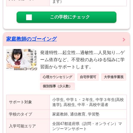
ます）
この学校にチェック
家庭教師のゴーイング
発達特性…起立性…過敏性…人見知り…ゲ
ーム依存など、不登校のあらゆる悩みに学
習面からサポートします。
心理カウンセリング
自宅学習可
大学進学重視
個別指導（少人数）
小学生, 中学１・２年生, 中学３年生(高校
サポート対象
進学), 高校生, 中卒・高校中退者
学校のタイプ
家庭教師, 通信教育, 学習塾
全国47都道府県（訪問・オンライン）マ
入学可能エリア
ンツーマンサポート