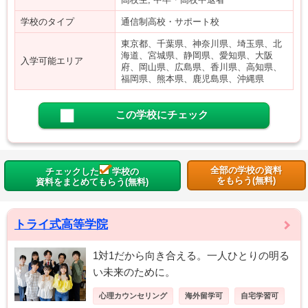
学校のタイプ
通信制高校・サポート校
東京都、千葉県、神奈川県、埼玉県、北
海道、宮城県、静岡県、愛知県、大阪
入学可能エリア
府、岡山県、広島県、香川県、高知県、
福岡県、熊本県、鹿児島県、沖縄県
この学校にチェック
全部の学校の資料
チェックした
学校の
をもらう(無料)
資料をまとめてもらう(無料)
トライ式高等学院
1対1だから向き合える。一人ひとりの明る
い未来のために。
心理カウンセリング
海外留学可
自宅学習可