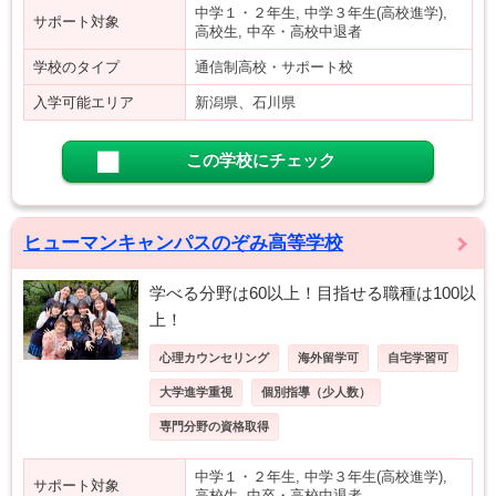
中学１・２年生, 中学３年生(高校進学),
サポート対象
高校生, 中卒・高校中退者
学校のタイプ
通信制高校・サポート校
入学可能エリア
新潟県、石川県
この学校にチェック
ヒューマンキャンパスのぞみ高等学校
学べる分野は60以上！目指せる職種は100以
上！
心理カウンセリング
海外留学可
自宅学習可
大学進学重視
個別指導（少人数）
専門分野の資格取得
中学１・２年生, 中学３年生(高校進学),
サポート対象
高校生, 中卒・高校中退者