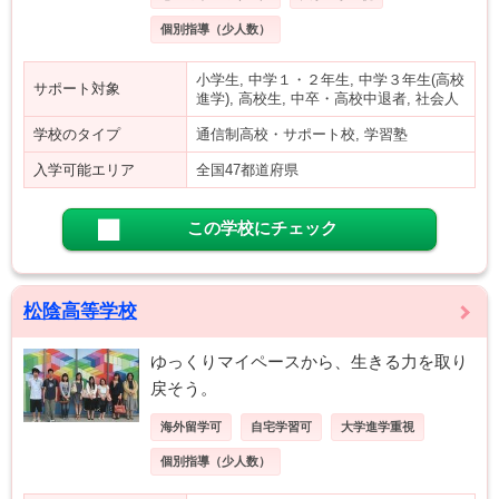
個別指導（少人数）
小学生, 中学１・２年生, 中学３年生(高校
サポート対象
進学), 高校生, 中卒・高校中退者, 社会人
学校のタイプ
通信制高校・サポート校, 学習塾
入学可能エリア
全国47都道府県
この学校にチェック
松陰高等学校
ゆっくりマイペースから、生きる力を取り
戻そう。
海外留学可
自宅学習可
大学進学重視
個別指導（少人数）