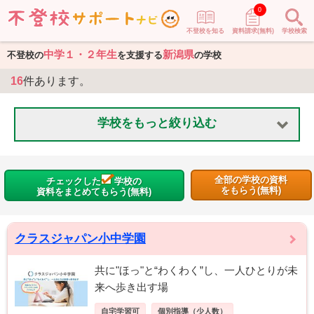
0
不登校を知る
資料請求(無料)
学校検索
中学１・２年生
新潟県
不登校の
を支援する
の学校
16
件あります。
学校をもっと絞り込む
全部の学校の資料
チェックした
学校の
をもらう(無料)
資料をまとめてもらう(無料)
クラスジャパン小中学園
共に"ほっ"と“わくわく”し、一人ひとりが未
来へ歩き出す場
自宅学習可
個別指導（少人数）