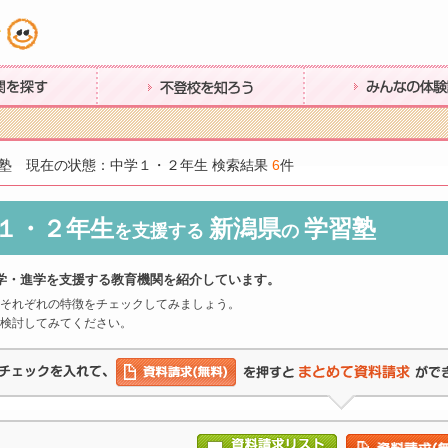
す
不登校を知ろう
みんなの体験談
塾 現在の状態：中学１・２年生 検索結果
6
件
１・２年生
新潟県
学習塾
を支援する
の
学・進学を支援する教育機関を紹介しています。
それぞれの特徴をチェックしてみましょう。
検討してみてください。