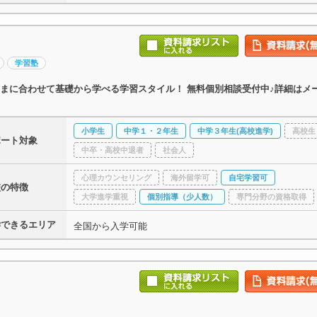
学習塾
まに合わせて基礎から学べる学習スタイル！ 無料個別相談受付中♪詳細はメ
小学生
中学１・２年生
中学３年生(高校進学)
高校生
ポート対象
中卒・高校中退者
社会人
心理カウンセリング
海外留学可
自宅学習可
校の特徴
大学進学重視
個別指導（少人数）
専門分野の資格取得
学できるエリア
全国から入学可能