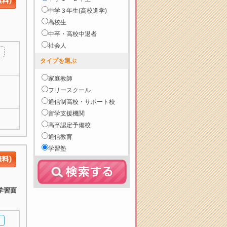
中学３年生(高校進学)
高校生
中卒・高校中退者
社会人
タイプを選ぶ
家庭教師
フリースクール
通信制高校・サポート校
留学支援機関
高卒認定予備校
通信教育
学習塾
学習面