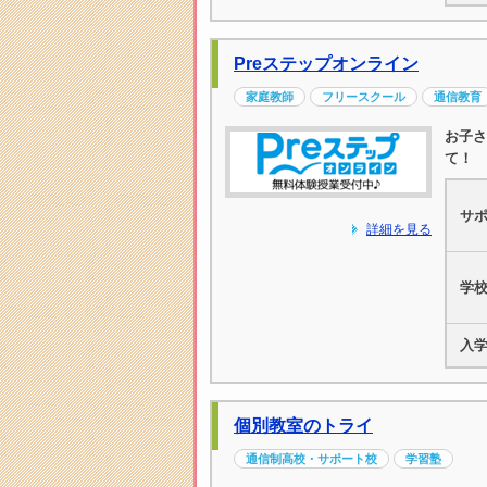
Preステップオンライン
家庭教師
フリースクール
通信教育
お子さ
て！
サ
詳細を見る
学
入
個別教室のトライ
通信制高校・サポート校
学習塾