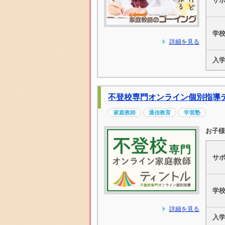
サ
学
詳細を見る
入
不登校専門オンライン個別指導
家庭教師
通信教育
学習塾
お子様
サ
学
詳細を見る
入