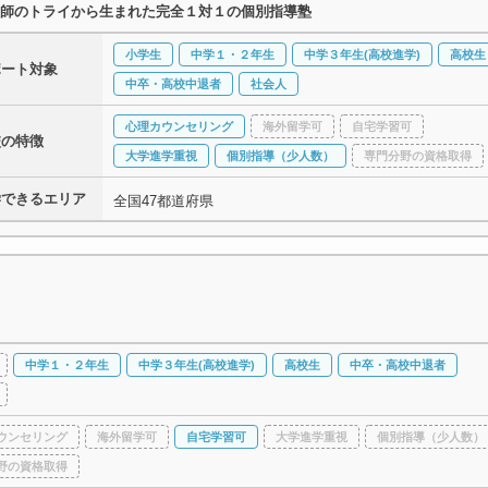
師のトライから生まれた完全１対１の個別指導塾
小学生
中学１・２年生
中学３年生(高校進学)
高校生
ポート対象
中卒・高校中退者
社会人
心理カウンセリング
海外留学可
自宅学習可
校の特徴
大学進学重視
個別指導（少人数）
専門分野の資格取得
学できるエリア
全国47都道府県
中学１・２年生
中学３年生(高校進学)
高校生
中卒・高校中退者
ウンセリング
海外留学可
自宅学習可
大学進学重視
個別指導（少人数）
野の資格取得