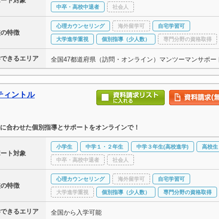
ポート対象
中卒・高校中退者
社会人
心理カウンセリング
海外留学可
自宅学習可
校の特徴
大学進学重視
個別指導（少人数）
専門分野の資格取得
学できるエリア
全国47都道府県（訪問・オンライン）マンツーマンサポー
ティントル
に合わせた個別指導とサポートをオンラインで！
小学生
中学１・２年生
中学３年生(高校進学)
高校生
ポート対象
中卒・高校中退者
社会人
心理カウンセリング
海外留学可
自宅学習可
校の特徴
大学進学重視
個別指導（少人数）
専門分野の資格取得
学できるエリア
全国から入学可能