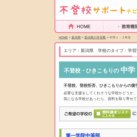
HOME
教育機関を探
HOME
>
新潟県
>
新潟県の学習塾
> 中学１・２年生
エリア：新潟県 学校のタイプ：学習
中学
不登校・ひきこもりの
不登校、登校拒否、ひきこもりからの復
必要な支援をしてくれそうな学校かどうか、
気になる学校があったら、資料を取り寄せて
第一学院中等部