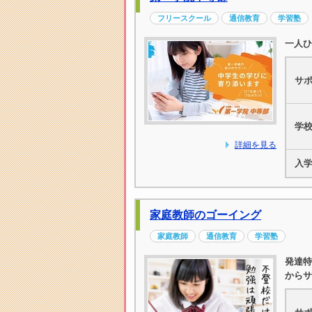
フリースクール
通信教育
学習塾
一人ひ
サ
学
詳細を見る
入
家庭教師のゴーイング
家庭教師
通信教育
学習塾
発達特
からサ