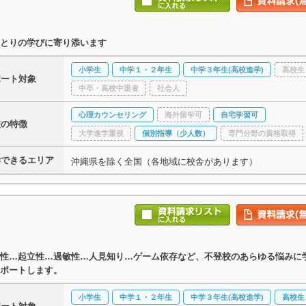
とりの学びに寄り添います
小学生
中学１・２年生
中学３年生(高校進学)
高校生
ポート対象
中卒・高校中退者
社会人
心理カウンセリング
海外留学可
自宅学習可
校の特徴
大学進学重視
個別指導（少人数）
専門分野の資格取得
学できるエリア
沖縄県を除く全国（各地域に校舎があります）
性…起立性…過敏性…人見知り…ゲーム依存など、不登校のあらゆる悩みに
ポートします。
小学生
中学１・２年生
中学３年生(高校進学)
高校生