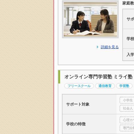
家庭教
サ
学
詳細を見る
入
オンライン専門学習塾 ミライ塾
フリースクール
通信教育
学習塾
小学生
サポート対象
社会人
心理カ
学校の特徴
専門分