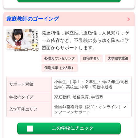
家庭教師のゴーイング
発達特性…起立性…過敏性…人見知り…ゲ
ーム依存など、不登校のあらゆる悩みに学
習面からサポートします。
心理カウンセリング
自宅学習可
大学進学重視
個別指導（少人数）
小学生, 中学１・２年生, 中学３年生(高校
サポート対象
進学), 高校生, 中卒・高校中退者
学校のタイプ
家庭教師, 通信教育, 学習塾
全国47都道府県（訪問・オンライン）マ
入学可能エリア
ンツーマンサポート
この学校にチェック