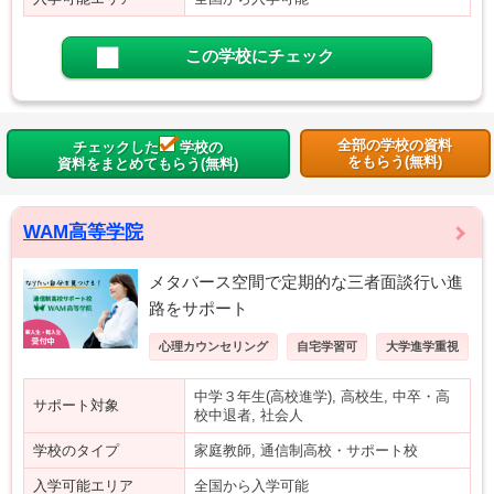
この学校にチェック
全部の学校の資料
チェックした
学校の
をもらう(無料)
資料をまとめてもらう(無料)
WAM高等学院
メタバース空間で定期的な三者面談行い進
路をサポート
心理カウンセリング
自宅学習可
大学進学重視
中学３年生(高校進学), 高校生, 中卒・高
サポート対象
校中退者, 社会人
学校のタイプ
家庭教師, 通信制高校・サポート校
入学可能エリア
全国から入学可能