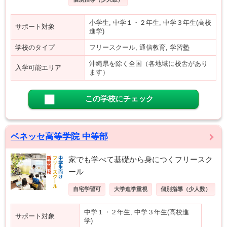
小学生, 中学１・２年生, 中学３年生(高校
サポート対象
進学)
学校のタイプ
フリースクール, 通信教育, 学習塾
沖縄県を除く全国（各地域に校舎があり
入学可能エリア
ます）
この学校にチェック
ベネッセ高等学院 中等部
家でも学べて基礎から身につくフリースク
ール
自宅学習可
大学進学重視
個別指導（少人数）
中学１・２年生, 中学３年生(高校進
サポート対象
学)