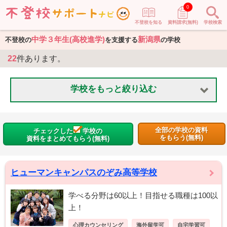
0
不登校を知る
資料請求(無料)
学校検索
中学３年生(高校進学)
新潟県
不登校の
を支援する
の学校
22
件あります。
学校をもっと絞り込む
全部の学校の資料
チェックした
学校の
をもらう(無料)
資料をまとめてもらう(無料)
ヒューマンキャンパスのぞみ高等学校
学べる分野は60以上！目指せる職種は100以
上！
心理カウンセリング
海外留学可
自宅学習可