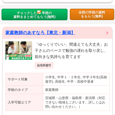
全部の学校の資料
チェックした
学校の
をもらう(無料)
資料をまとめてもらう(無料)
家庭教師のあすなろ【東北・新潟】
「ゆっくりでいい、間違えても大丈夫」お
子さんのペースで勉強の遅れを取り戻し、
前向きな気持ちを育てます
自宅学習可
小学生, 中学１・２年生, 中学３年生(高校
サポート対象
進学), 高校生, 中卒・高校中退者
学校のタイプ
家庭教師
宮城県・山形県・福島県・新潟県（対応
入学可能エリア
できない地域もございます。詳しくはお
問い合わせください。）