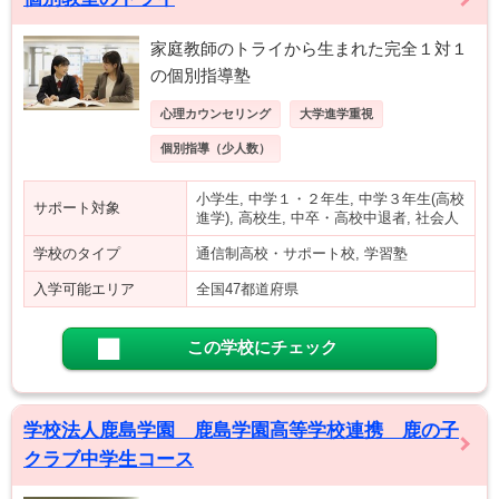
家庭教師のトライから生まれた完全１対１
の個別指導塾
心理カウンセリング
大学進学重視
個別指導（少人数）
小学生, 中学１・２年生, 中学３年生(高校
サポート対象
進学), 高校生, 中卒・高校中退者, 社会人
学校のタイプ
通信制高校・サポート校, 学習塾
入学可能エリア
全国47都道府県
この学校にチェック
学校法人鹿島学園 鹿島学園高等学校連携 鹿の子
クラブ中学生コース