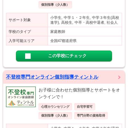
個別指導（少人数）
小学生, 中学１・２年生, 中学３年生(高校
サポート対象
進学), 高校生, 中卒・高校中退者, 社会人
学校のタイプ
家庭教師
入学可能エリア
全国47都道府県
この学校にチェック
不登校専門オンライン個別指導ティントル
お子様に合わせた個別指導とサポートをオ
ンラインで！
心理カウンセリング
自宅学習可
個別指導（少人数）
専門分野の資格取得