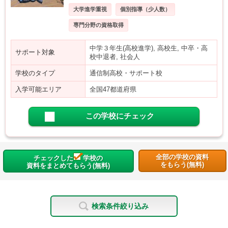
大学進学重視
個別指導（少人数）
専門分野の資格取得
中学３年生(高校進学), 高校生, 中卒・高
サポート対象
校中退者, 社会人
学校のタイプ
通信制高校・サポート校
入学可能エリア
全国47都道府県
この学校にチェック
全部の学校の資料
チェックした
学校の
をもらう(無料)
資料をまとめてもらう(無料)
検索条件絞り込み