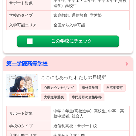
小学生, 中学１・２年生, 中学３年生(高校
サポート対象
進学), 高校生
学校のタイプ
家庭教師, 通信教育, 学習塾
入学可能エリア
全国から入学可能
この学校にチェック
第一学院高等学校
ここにもあった わたしの居場所
心理カウンセリング
海外留学可
自宅学習可
大学進学重視
専門分野の資格取得
中学３年生(高校進学), 高校生, 中卒・高
サポート対象
校中退者, 社会人
学校のタイプ
通信制高校・サポート校
入学可能エリア
全国から入学可能