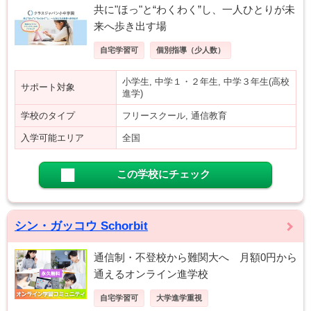
共に"ほっ"と“わくわく”し、一人ひとりが未
来へ歩き出す場
自宅学習可
個別指導（少人数）
小学生, 中学１・２年生, 中学３年生(高校
サポート対象
進学)
学校のタイプ
フリースクール, 通信教育
入学可能エリア
全国
この学校にチェック
シン・ガッコウ Schorbit
通信制・不登校から難関大へ 月額0円から
通えるオンライン進学校
自宅学習可
大学進学重視