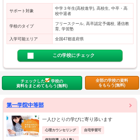
中学３年生(高校進学), 高校生, 中卒・高
サポート対象
校中退者
フリースクール, 高卒認定予備校, 通信教
学校のタイプ
育, 学習塾
入学可能エリア
全国47都道府県
この学校にチェック
全部の学校の資料
チェックした
学校の
をもらう(無料)
資料をまとめてもらう(無料)
第一学院中等部
一人ひとりの学びに寄り添います
心理カウンセリング
自宅学習可
個別指導（少人数）