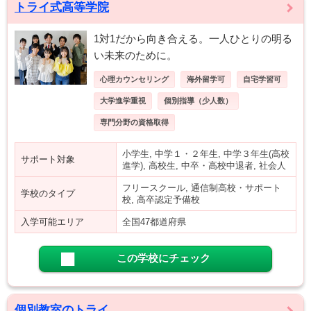
トライ式高等学院
1対1だから向き合える。一人ひとりの明る
い未来のために。
心理カウンセリング
海外留学可
自宅学習可
大学進学重視
個別指導（少人数）
専門分野の資格取得
小学生, 中学１・２年生, 中学３年生(高校
サポート対象
進学), 高校生, 中卒・高校中退者, 社会人
フリースクール, 通信制高校・サポート
学校のタイプ
校, 高卒認定予備校
入学可能エリア
全国47都道府県
この学校にチェック
個別教室のトライ