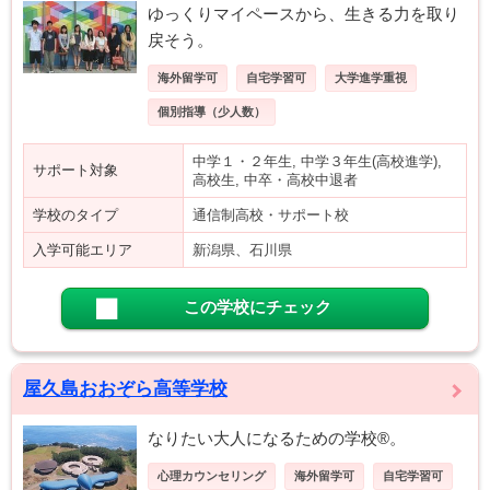
ゆっくりマイペースから、生きる力を取り
戻そう。
海外留学可
自宅学習可
大学進学重視
個別指導（少人数）
中学１・２年生, 中学３年生(高校進学),
サポート対象
高校生, 中卒・高校中退者
学校のタイプ
通信制高校・サポート校
入学可能エリア
新潟県、石川県
この学校にチェック
屋久島おおぞら高等学校
なりたい大人になるための学校®。
心理カウンセリング
海外留学可
自宅学習可