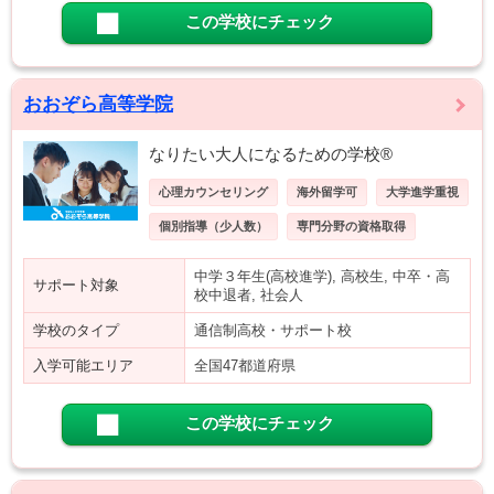
この学校にチェック
おおぞら高等学院
なりたい大人になるための学校®
心理カウンセリング
海外留学可
大学進学重視
個別指導（少人数）
専門分野の資格取得
中学３年生(高校進学), 高校生, 中卒・高
サポート対象
校中退者, 社会人
学校のタイプ
通信制高校・サポート校
入学可能エリア
全国47都道府県
この学校にチェック