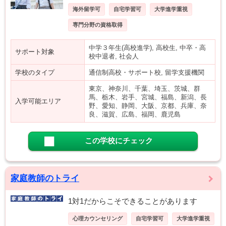
海外留学可
自宅学習可
大学進学重視
専門分野の資格取得
中学３年生(高校進学), 高校生, 中卒・高
サポート対象
校中退者, 社会人
学校のタイプ
通信制高校・サポート校, 留学支援機関
東京、神奈川、千葉、埼玉、茨城、群
馬、栃木、岩手、宮城、福島、新潟、長
入学可能エリア
野、愛知、静岡、大阪、京都、兵庫、奈
良、滋賀、広島、福岡、鹿児島
この学校にチェック
家庭教師のトライ
1対1だからこそできることがあります
心理カウンセリング
自宅学習可
大学進学重視