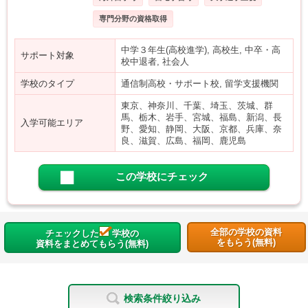
専門分野の資格取得
中学３年生(高校進学), 高校生, 中卒・高
サポート対象
校中退者, 社会人
学校のタイプ
通信制高校・サポート校, 留学支援機関
東京、神奈川、千葉、埼玉、茨城、群
馬、栃木、岩手、宮城、福島、新潟、長
入学可能エリア
野、愛知、静岡、大阪、京都、兵庫、奈
良、滋賀、広島、福岡、鹿児島
この学校にチェック
全部の学校の資料
チェックした
学校の
をもらう(無料)
資料をまとめてもらう(無料)
検索条件絞り込み