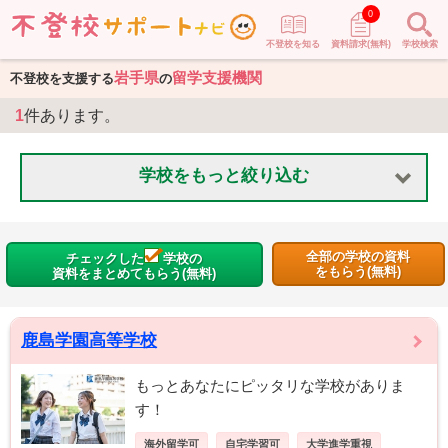
0
不登校を知る
資料請求(無料)
学校検索
岩手県
留学支援機関
不登校を支援する
の
1
件あります。
学校をもっと絞り込む
全部の学校の資料
チェックした
学校の
をもらう(無料)
資料をまとめてもらう(無料)
鹿島学園高等学校
もっとあなたにピッタリな学校がありま
す！
海外留学可
自宅学習可
大学進学重視