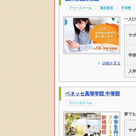
フリースクール
通信教育
学習塾
一人ひ
サ
学
詳細を見る
入
ベネッセ高等学院 中等部
フリースクール
家でも
サ