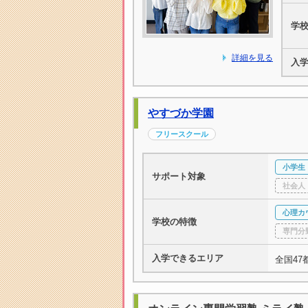
学
詳細を見る
入
やすづか学園
フリースクール
小学生
サポート対象
社会人
心理カ
学校の特徴
専門分
入学できるエリア
全国47