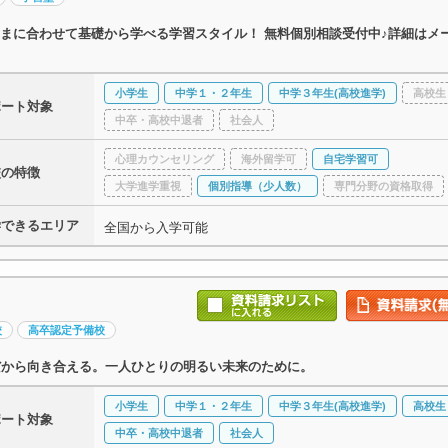
まに合わせて基礎から学べる学習スタイル！ 無料個別相談受付中♪詳細はメ
小学生
中学１・２年生
中学３年生(高校進学)
高校生
ポート対象
中卒・高校中退者
社会人
心理カウンセリング
海外留学可
自宅学習可
校の特徴
大学進学重視
個別指導（少人数）
専門分野の資格取得
学できるエリア
全国から入学可能
校
高卒認定予備校
だから向き合える。一人ひとりの明るい未来のために。
小学生
中学１・２年生
中学３年生(高校進学)
高校生
ポート対象
中卒・高校中退者
社会人