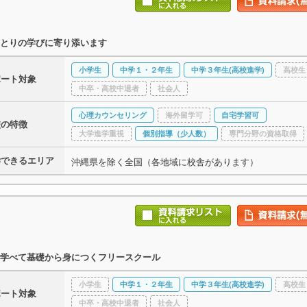
とりの学びに寄り添います
小学生
中学１・２年生
中学３年生(高校進学)
高校生
ポート対象
中卒・高校中退者
社会人
心理カウンセリング
海外留学可
自宅学習可
校の特徴
大学進学重視
個別指導（少人数）
専門分野の資格取得
学できるエリア
沖縄県を除く全国（各地域に校舎があります）
学べて基礎から身につくフリースクール
小学生
中学１・２年生
中学３年生(高校進学)
高校生
ポート対象
中卒・高校中退者
社会人