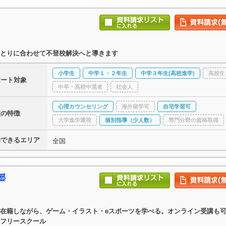
とりに合わせて不登校解決へと導きます
小学生
中学１・２年生
中学３年生(高校進学)
高校生
ポート対象
中卒・高校中退者
社会人
心理カウンセリング
海外留学可
自宅学習可
校の特徴
大学進学重視
個別指導（少人数）
専門分野の資格取得
学できるエリア
全国
部
在籍しながら、ゲーム・イラスト・eスポーツを学べる。オンライン受講も
フリースクール