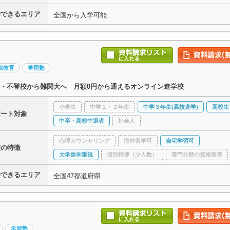
学できるエリア
全国から入学可能
信教育
学習塾
・不登校から難関大へ 月額0円から通えるオンライン進学校
小学生
中学１・２年生
中学３年生(高校進学)
高校生
ポート対象
中卒・高校中退者
社会人
心理カウンセリング
海外留学可
自宅学習可
校の特徴
大学進学重視
個別指導（少人数）
専門分野の資格取得
学できるエリア
全国47都道府県
学習塾