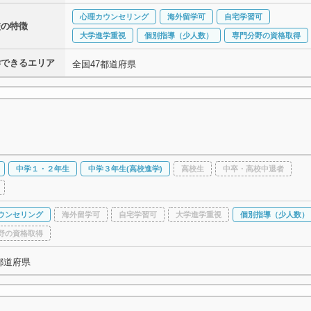
心理カウンセリング
海外留学可
自宅学習可
校の特徴
大学進学重視
個別指導（少人数）
専門分野の資格取得
学できるエリア
全国47都道府県
中学１・２年生
中学３年生(高校進学)
高校生
中卒・高校中退者
ウンセリング
海外留学可
自宅学習可
大学進学重視
個別指導（少人数）
野の資格取得
都道府県