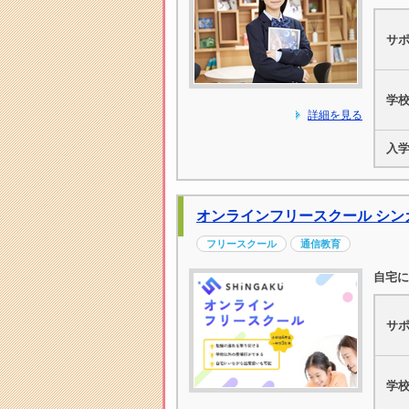
サ
学
詳細を見る
入
オンラインフリースクール シン
フリースクール
通信教育
自宅に
サ
学