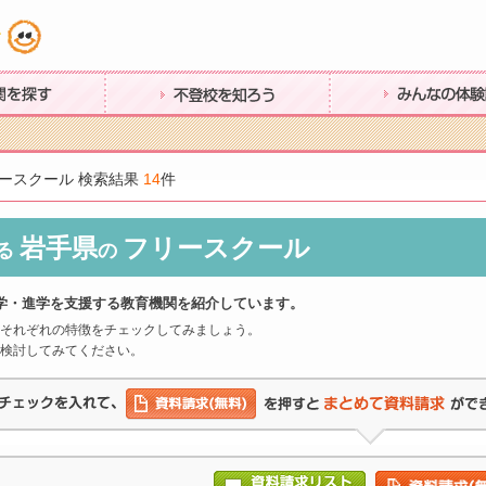
す
不登校を知ろう
みんなの体験談
ースクール 検索結果
14
件
岩手県
フリースクール
る
の
学・進学を支援する教育機関を紹介しています。
それぞれの特徴をチェックしてみましょう。
検討してみてください。