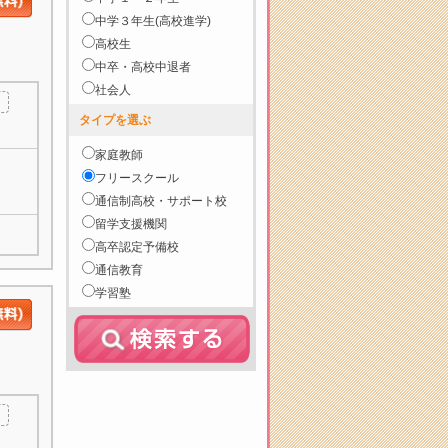
中学３年生(高校進学)
高校生
中卒・高校中退者
社会人
タイプを選ぶ
家庭教師
フリースクール
通信制高校・サポート校
留学支援機関
高卒認定予備校
通信教育
学習塾