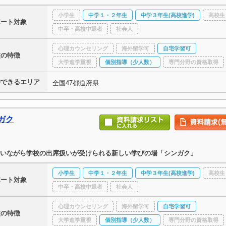
小学生
中学１・２年生
中学３年生(高校進学)
高校生
ポート対象
中卒・高校中退者
社会人
心理カウンセリング
海外留学可
自宅学習可
校の特徴
大学進学重視
個別指導（少人数）
専門分野の資格取得
学できるエリア
全国47都道府県
ガク
いながら学校の出席扱いが受けられる新しい学びの場「シンガク」
小学生
中学１・２年生
中学３年生(高校進学)
高校生
ポート対象
中卒・高校中退者
社会人
心理カウンセリング
海外留学可
自宅学習可
校の特徴
大学進学重視
個別指導（少人数）
専門分野の資格取得