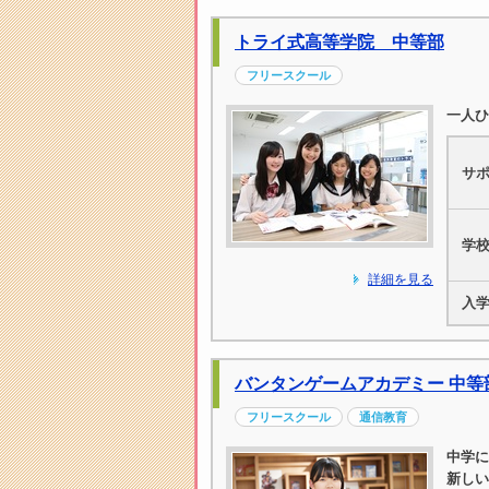
トライ式高等学院 中等部
フリースクール
一人ひ
サ
学
詳細を見る
入
バンタンゲームアカデミー 中等
フリースクール
通信教育
中学に
新しい