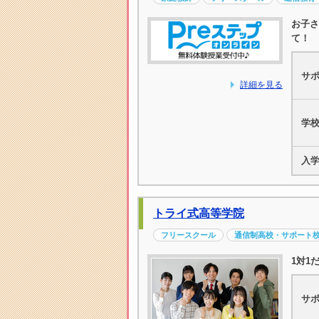
お子さ
て！
サ
詳細を見る
学
入
トライ式高等学院
フリースクール
通信制高校・サポート
1対1
サ