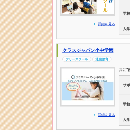
学
詳細を見る
入
クラスジャパン小中学園
フリースクール
通信教育
共に"
サ
学
詳細を見る
入