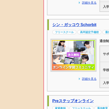
詳細を見る
入
シン・ガッコウ Schorbit
フリースクール
高卒認定予備校
通
通信制
サ
学
詳細を見る
入
Preステップオンライン
家庭教師
フリースクール
通信教育