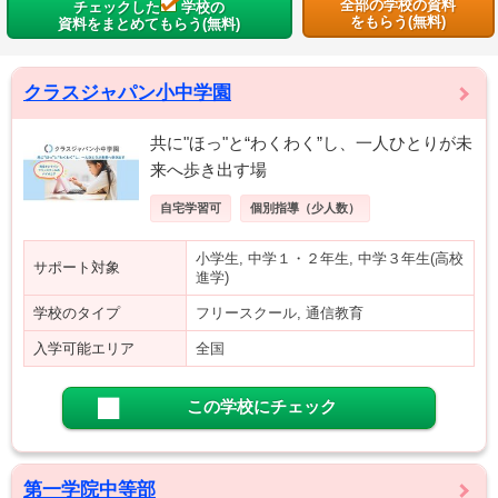
全部の学校の資料
チェックした
学校の
をもらう(無料)
資料をまとめてもらう(無料)
クラスジャパン小中学園
共に"ほっ"と“わくわく”し、一人ひとりが未
来へ歩き出す場
自宅学習可
個別指導（少人数）
小学生, 中学１・２年生, 中学３年生(高校
サポート対象
進学)
学校のタイプ
フリースクール, 通信教育
入学可能エリア
全国
この学校にチェック
第一学院中等部