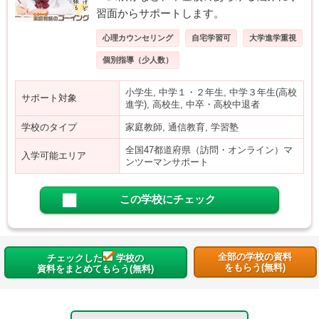
習面からサポートします。
心理カウンセリング
自宅学習可
大学進学重視
個別指導（少人数）
小学生, 中学１・２年生, 中学３年生(高校
サポート対象
進学), 高校生, 中卒・高校中退者
学校のタイプ
家庭教師, 通信教育, 学習塾
全国47都道府県（訪問・オンライン）マ
入学可能エリア
ンツーマンサポート
この学校にチェック
全部の学校の資料
チェックした
学校の
をもらう(無料)
資料をまとめてもらう(無料)