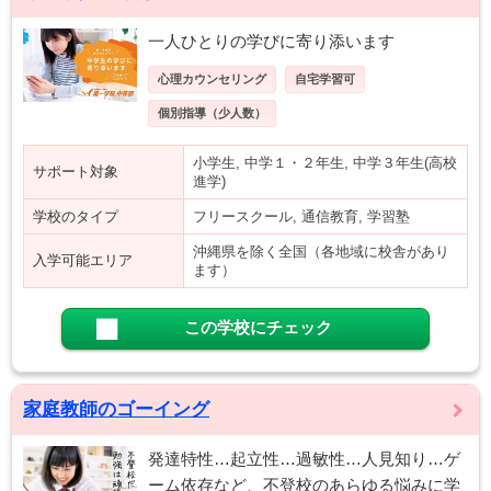
一人ひとりの学びに寄り添います
心理カウンセリング
自宅学習可
個別指導（少人数）
小学生, 中学１・２年生, 中学３年生(高校
サポート対象
進学)
学校のタイプ
フリースクール, 通信教育, 学習塾
沖縄県を除く全国（各地域に校舎があり
入学可能エリア
ます）
この学校にチェック
家庭教師のゴーイング
発達特性…起立性…過敏性…人見知り…ゲ
ーム依存など、不登校のあらゆる悩みに学