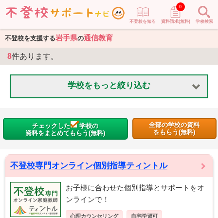
0
不登校を知る
資料請求(無料)
学校検索
岩手県
通信教育
不登校を支援する
の
8
件あります。
学校をもっと絞り込む
全部の学校の資料
チェックした
学校の
をもらう(無料)
資料をまとめてもらう(無料)
不登校専門オンライン個別指導ティントル
お子様に合わせた個別指導とサポートをオ
ンラインで！
心理カウンセリング
自宅学習可