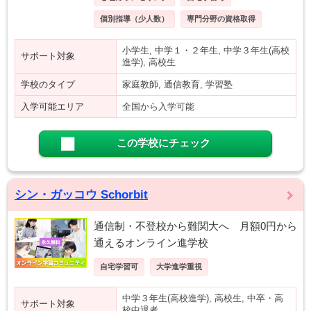
個別指導（少人数）
専門分野の資格取得
小学生, 中学１・２年生, 中学３年生(高校
サポート対象
進学), 高校生
学校のタイプ
家庭教師, 通信教育, 学習塾
入学可能エリア
全国から入学可能
この学校にチェック
シン・ガッコウ Schorbit
通信制・不登校から難関大へ 月額0円から
通えるオンライン進学校
自宅学習可
大学進学重視
中学３年生(高校進学), 高校生, 中卒・高
サポート対象
校中退者