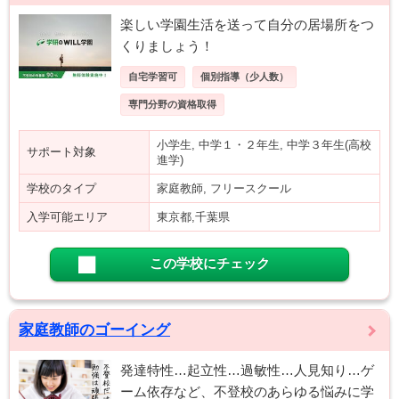
楽しい学園生活を送って自分の居場所をつ
くりましょう！
自宅学習可
個別指導（少人数）
専門分野の資格取得
小学生, 中学１・２年生, 中学３年生(高校
サポート対象
進学)
学校のタイプ
家庭教師, フリースクール
入学可能エリア
東京都,千葉県
この学校にチェック
家庭教師のゴーイング
発達特性…起立性…過敏性…人見知り…ゲ
ーム依存など、不登校のあらゆる悩みに学