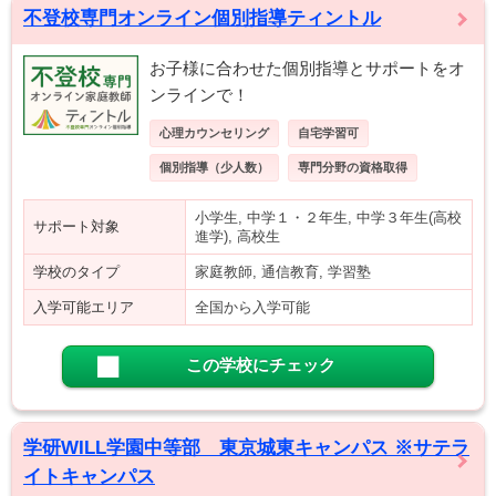
不登校専門オンライン個別指導ティントル
お子様に合わせた個別指導とサポートをオ
ンラインで！
心理カウンセリング
自宅学習可
個別指導（少人数）
専門分野の資格取得
小学生, 中学１・２年生, 中学３年生(高校
サポート対象
進学), 高校生
学校のタイプ
家庭教師, 通信教育, 学習塾
入学可能エリア
全国から入学可能
この学校にチェック
学研WILL学園中等部 東京城東キャンパス ※サテラ
イトキャンパス