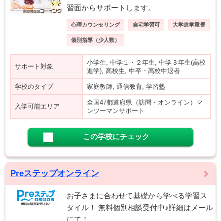
習面からサポートします。
心理カウンセリング
自宅学習可
大学進学重視
個別指導（少人数）
小学生, 中学１・２年生, 中学３年生(高校
サポート対象
進学), 高校生, 中卒・高校中退者
学校のタイプ
家庭教師, 通信教育, 学習塾
全国47都道府県（訪問・オンライン）マ
入学可能エリア
ンツーマンサポート
この学校にチェック
Preステップオンライン
お子さまに合わせて基礎から学べる学習ス
タイル！ 無料個別相談受付中♪詳細はメール
にて！