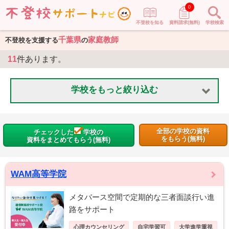
0
不登校を知る
資料請求(無料)
学校検索
千葉県
家庭教師
不登校を支援する
の
11
件あります。
学校をもっと絞り込む
全部の学校の資料
チェックした
学校の
をもらう(無料)
資料をまとめてもらう(無料)
WAM高等学院
メタバース空間で定期的な三者面談行い進
路をサポート
心理カウンセリング
自宅学習可
大学進学重視