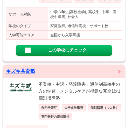
中学３年生(高校進学), 高校生, 中卒・高
サポート対象
校中退者, 社会人
学校のタイプ
家庭教師, 通信制高校・サポート校
入学可能エリア
全国から入学可能
この学校にチェック
キズキ共育塾
不登校・中退・発達障害・通信制高校生の
方の学習・メンタルケアが得意な完全1対1
個別指導塾
自宅学習可
大学進学重視
個別指導（少人数）
専門分野の資格取得