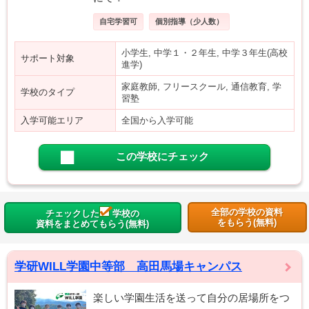
自宅学習可
個別指導（少人数）
小学生, 中学１・２年生, 中学３年生(高校
サポート対象
進学)
家庭教師, フリースクール, 通信教育, 学
学校のタイプ
習塾
入学可能エリア
全国から入学可能
この学校にチェック
全部の学校の資料
チェックした
学校の
をもらう(無料)
資料をまとめてもらう(無料)
学研WILL学園中等部 高田馬場キャンパス
楽しい学園生活を送って自分の居場所をつ