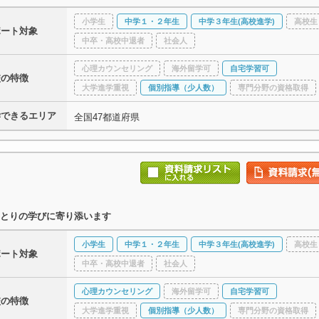
小学生
中学１・２年生
中学３年生(高校進学)
高校生
ポート対象
中卒・高校中退者
社会人
心理カウンセリング
海外留学可
自宅学習可
校の特徴
大学進学重視
個別指導（少人数）
専門分野の資格取得
学できるエリア
全国47都道府県
とりの学びに寄り添います
小学生
中学１・２年生
中学３年生(高校進学)
高校生
ポート対象
中卒・高校中退者
社会人
心理カウンセリング
海外留学可
自宅学習可
校の特徴
大学進学重視
個別指導（少人数）
専門分野の資格取得