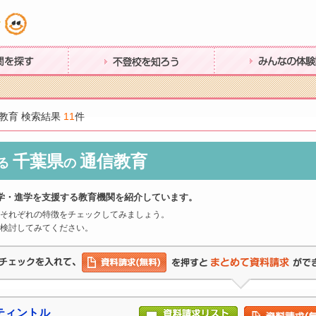
す
不登校を知ろう
みんなの体験談
教育 検索結果
11
件
千葉県
通信教育
る
の
学・進学を支援する教育機関を紹介しています。
それぞれの特徴をチェックしてみましょう。
検討してみてください。
ティントル