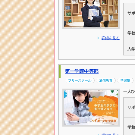
サ
学
詳細を見る
入
第一学院中等部
フリースクール
通信教育
学習塾
一人ひ
サ
学