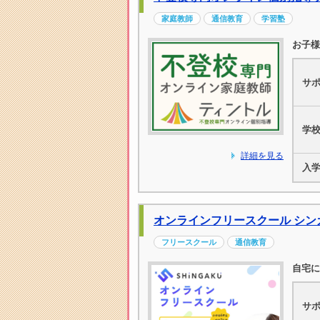
家庭教師
通信教育
学習塾
お子様
サ
学
詳細を見る
入
オンラインフリースクール シン
フリースクール
通信教育
自宅に
サ