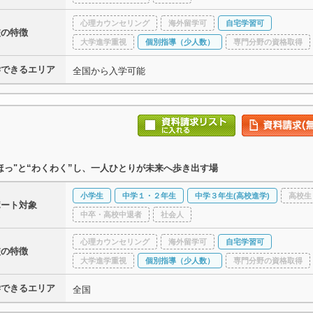
心理カウンセリング
海外留学可
自宅学習可
校の特徴
大学進学重視
個別指導（少人数）
専門分野の資格取得
学できるエリア
全国から入学可能
ほっ"と“わくわく”し、一人ひとりが未来へ歩き出す場
小学生
中学１・２年生
中学３年生(高校進学)
高校生
ポート対象
中卒・高校中退者
社会人
心理カウンセリング
海外留学可
自宅学習可
校の特徴
大学進学重視
個別指導（少人数）
専門分野の資格取得
学できるエリア
全国