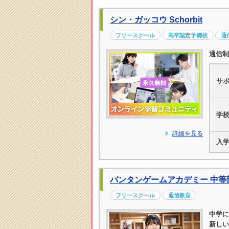
シン・ガッコウ Schorbit
フリースクール
高卒認定予備校
通
通信制
サ
学
詳細を見る
入
バンタンゲームアカデミー 中等
フリースクール
通信教育
中学に
新しい