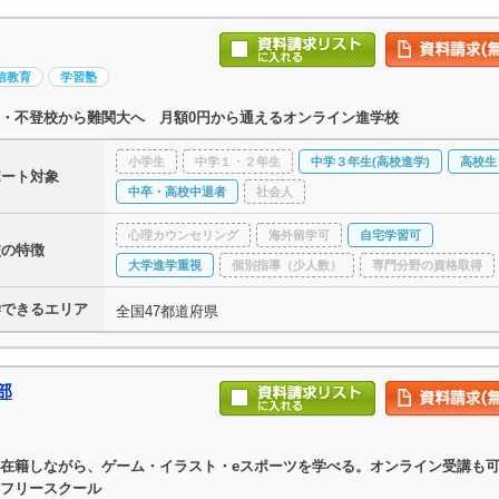
信教育
学習塾
・不登校から難関大へ 月額0円から通えるオンライン進学校
小学生
中学１・２年生
中学３年生(高校進学)
高校生
ポート対象
中卒・高校中退者
社会人
心理カウンセリング
海外留学可
自宅学習可
校の特徴
大学進学重視
個別指導（少人数）
専門分野の資格取得
学できるエリア
全国47都道府県
部
在籍しながら、ゲーム・イラスト・eスポーツを学べる。オンライン受講も
フリースクール