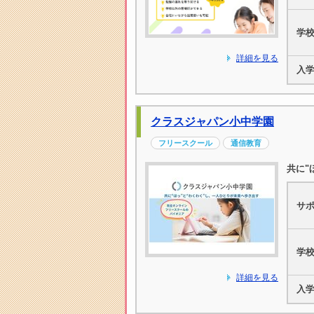
学
詳細を見る
入
クラスジャパン小中学園
フリースクール
通信教育
共に"
サ
学
詳細を見る
入