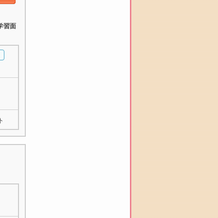
学習面
ト