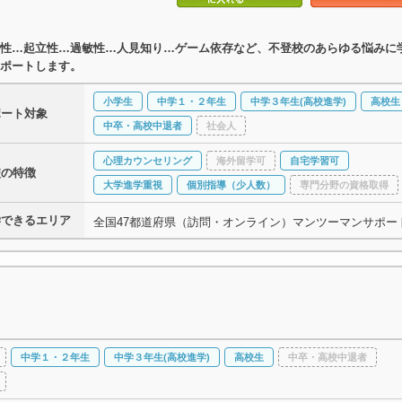
性…起立性…過敏性…人見知り…ゲーム依存など、不登校のあらゆる悩みに
ポートします。
小学生
中学１・２年生
中学３年生(高校進学)
高校生
ポート対象
中卒・高校中退者
社会人
心理カウンセリング
海外留学可
自宅学習可
校の特徴
大学進学重視
個別指導（少人数）
専門分野の資格取得
学できるエリア
全国47都道府県（訪問・オンライン）マンツーマンサポー
中学１・２年生
中学３年生(高校進学)
高校生
中卒・高校中退者