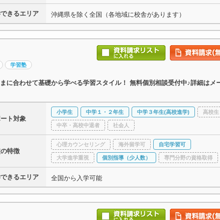
学できるエリア
沖縄県を除く全国（各地域に校舎があります）
学習塾
まに合わせて基礎から学べる学習スタイル！ 無料個別相談受付中♪詳細はメ
小学生
中学１・２年生
中学３年生(高校進学)
高校生
ポート対象
中卒・高校中退者
社会人
心理カウンセリング
海外留学可
自宅学習可
校の特徴
大学進学重視
個別指導（少人数）
専門分野の資格取得
学できるエリア
全国から入学可能