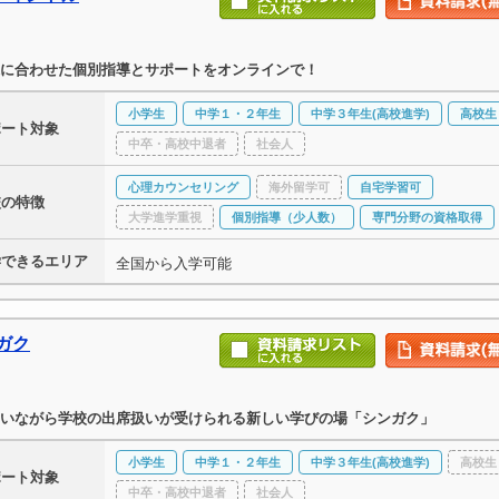
に合わせた個別指導とサポートをオンラインで！
小学生
中学１・２年生
中学３年生(高校進学)
高校生
ポート対象
中卒・高校中退者
社会人
心理カウンセリング
海外留学可
自宅学習可
校の特徴
大学進学重視
個別指導（少人数）
専門分野の資格取得
学できるエリア
全国から入学可能
ガク
いながら学校の出席扱いが受けられる新しい学びの場「シンガク」
小学生
中学１・２年生
中学３年生(高校進学)
高校生
ポート対象
中卒・高校中退者
社会人