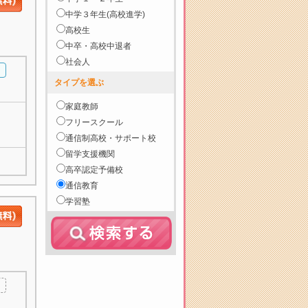
中学３年生(高校進学)
高校生
中卒・高校中退者
社会人
タイプを選ぶ
家庭教師
フリースクール
通信制高校・サポート校
留学支援機関
高卒認定予備校
通信教育
学習塾