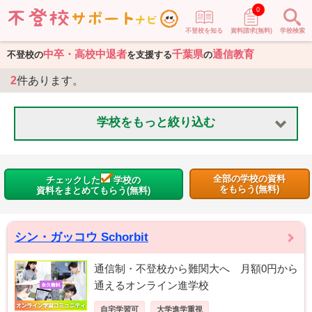
0
不登校を知る
資料請求(無料)
学校検索
中卒・高校中退者
千葉県
通信教育
不登校の
を支援する
の
2
件あります。
学校をもっと絞り込む
全部の学校の資料
チェックした
学校の
をもらう(無料)
資料をまとめてもらう(無料)
シン・ガッコウ Schorbit
通信制・不登校から難関大へ 月額0円から
通えるオンライン進学校
自宅学習可
大学進学重視