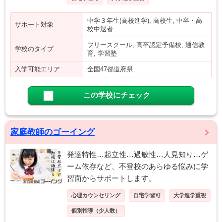
中学３年生(高校進学), 高校生, 中卒・高
サポート対象
校中退者
フリースクール, 高卒認定予備校, 通信教
学校のタイプ
育, 学習塾
入学可能エリア
全国47都道府県
この学校にチェック
家庭教師のゴーイング
発達特性…起立性…過敏性…人見知り…ゲ
ーム依存など、不登校のあらゆる悩みに学
習面からサポートします。
心理カウンセリング
自宅学習可
大学進学重視
個別指導（少人数）