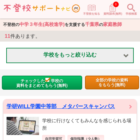
0
不登校を知る
資料請求(無料)
学校検索
中学３年生(高校進学)
千葉県
家庭教師
不登校の
を支援する
の
11
件あります。
学校をもっと絞り込む
全部の学校の資料
チェックした
学校の
をもらう(無料)
資料をまとめてもらう(無料)
学研WILL学園中等部 メタバースキャンパス
学校に行けなくてもみんなを感じられる場
所
自宅学習可
個別指導（少人数）