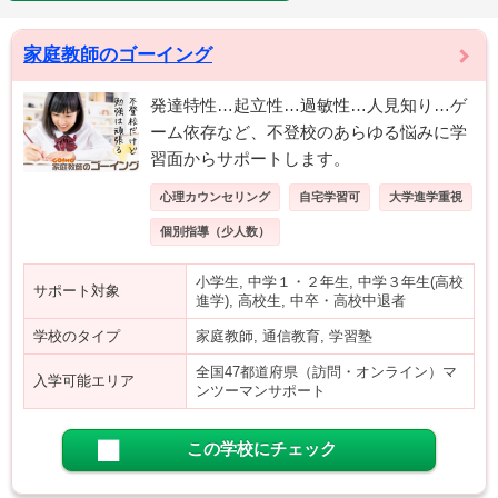
家庭教師のゴーイング
発達特性…起立性…過敏性…人見知り…ゲ
ーム依存など、不登校のあらゆる悩みに学
習面からサポートします。
心理カウンセリング
自宅学習可
大学進学重視
個別指導（少人数）
小学生, 中学１・２年生, 中学３年生(高校
サポート対象
進学), 高校生, 中卒・高校中退者
学校のタイプ
家庭教師, 通信教育, 学習塾
全国47都道府県（訪問・オンライン）マ
入学可能エリア
ンツーマンサポート
この学校にチェック