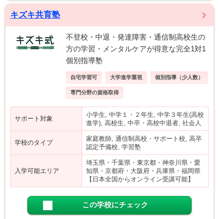
キズキ共育塾
不登校・中退・発達障害・通信制高校生の
方の学習・メンタルケアが得意な完全1対1
個別指導塾
自宅学習可
大学進学重視
個別指導（少人数）
専門分野の資格取得
小学生, 中学１・２年生, 中学３年生(高校
サポート対象
進学), 高校生, 中卒・高校中退者, 社会人
家庭教師, 通信制高校・サポート校, 高卒
学校のタイプ
認定予備校, 学習塾
埼玉県・千葉県・東京都・神奈川県・愛
入学可能エリア
知県・京都府・大阪府・兵庫県・福岡県
【日本全国からオンライン受講可能】
この学校にチェック