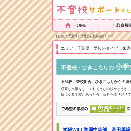
HOME
教育機関を探
HOME
>
千葉県
>
千葉県の家庭教師
> 小学生
エリア：千葉県 学校のタイプ：家庭
小学
不登校・ひきこもりの
不登校、登校拒否、ひきこもりからの復
必要な支援をしてくれそうな学校かどうか、
気になる学校があったら、資料を取り寄せて
学研WILL学園中等部 高田馬