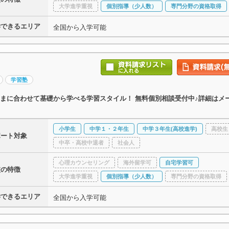
大学進学重視
個別指導（少人数）
専門分野の資格取得
学できるエリア
全国から入学可能
学習塾
まに合わせて基礎から学べる学習スタイル！ 無料個別相談受付中♪詳細はメ
小学生
中学１・２年生
中学３年生(高校進学)
高校生
ポート対象
中卒・高校中退者
社会人
心理カウンセリング
海外留学可
自宅学習可
校の特徴
大学進学重視
個別指導（少人数）
専門分野の資格取得
学できるエリア
全国から入学可能