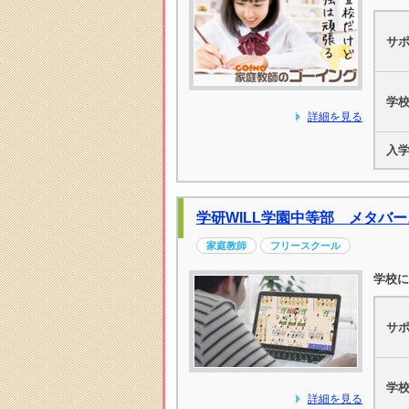
サ
学
詳細を見る
入
学研WILL学園中等部 メタバ
家庭教師
フリースクール
学校に
サ
学
詳細を見る