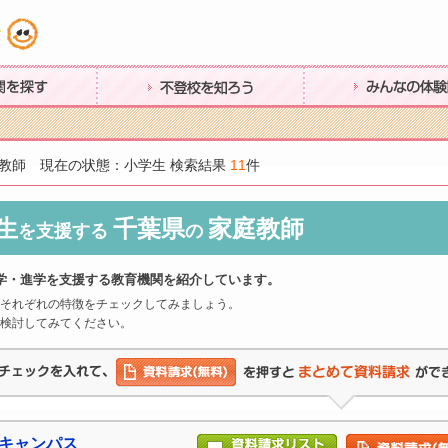
す
不登校を知ろう
みんなの体験談
教師 現在の状態：小学生 検索結果
11
件
生
千葉県
家庭教師
を支援する
の
学・進学を支援する教育機関を紹介しています。
それぞれの特徴をチェックしてみましょう。
検討してみてください。
場キャンパス