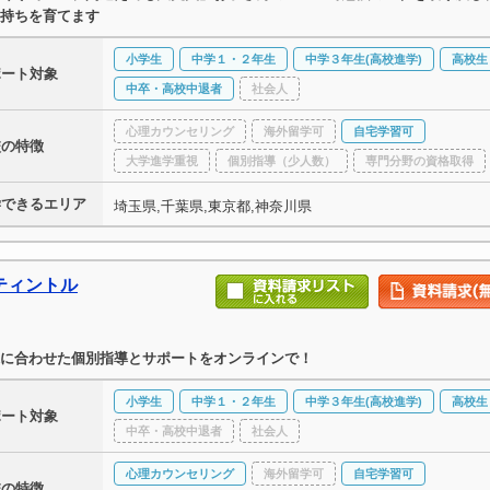
持ちを育てます
小学生
中学１・２年生
中学３年生(高校進学)
高校生
ポート対象
中卒・高校中退者
社会人
心理カウンセリング
海外留学可
自宅学習可
校の特徴
大学進学重視
個別指導（少人数）
専門分野の資格取得
学できるエリア
埼玉県,千葉県,東京都,神奈川県
ティントル
に合わせた個別指導とサポートをオンラインで！
小学生
中学１・２年生
中学３年生(高校進学)
高校生
ポート対象
中卒・高校中退者
社会人
心理カウンセリング
海外留学可
自宅学習可
校の特徴