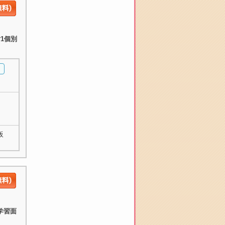
1個別
阪
学習面