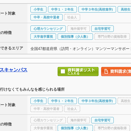
小学生
中学１・２年生
中学３年生(高校進学)
高校生
ポート対象
中卒・高校中退者
社会人
心理カウンセリング
海外留学可
自宅学習可
校の特徴
大学進学重視
個別指導（少人数）
専門分野の資格取得
学できるエリア
全国47都道府県（訪問・オンライン）マンツーマンサポー
ースキャンパス
行けなくてもみんなを感じられる場所
小学生
中学１・２年生
中学３年生(高校進学)
高校生
ポート対象
中卒・高校中退者
社会人
心理カウンセリング
海外留学可
自宅学習可
校の特徴
大学進学重視
個別指導（少人数）
専門分野の資格取得