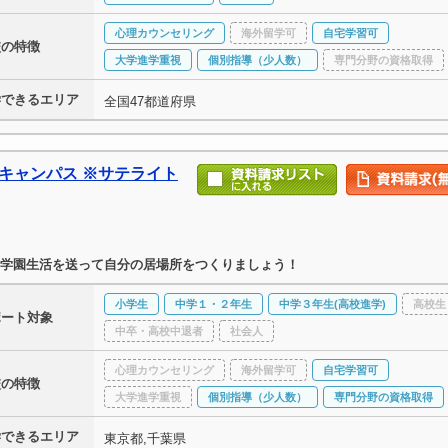
心理カウンセリング
海外留学可
自宅学習可
校の特徴
大学進学重視
個別指導（少人数）
専門分野の資格取得
学できるエリア
全国47都道府県
東キャンパス ※サテライト
学園生活を送って自分の居場所をつくりましょう！
小学生
中学１・２年生
中学３年生(高校進学)
高校生
ポート対象
中卒・高校中退者
社会人
心理カウンセリング
海外留学可
自宅学習可
校の特徴
大学進学重視
個別指導（少人数）
専門分野の資格取得
学できるエリア
東京都,千葉県