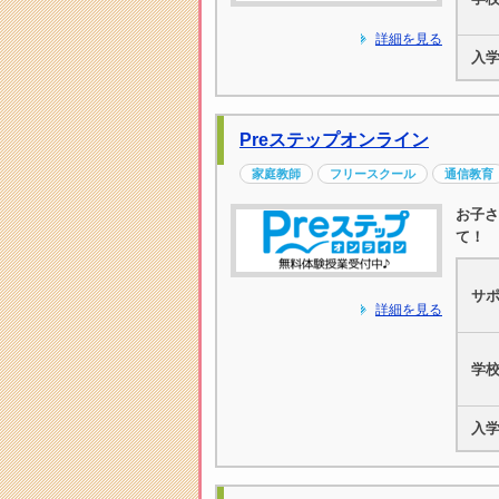
詳細を見る
入
Preステップオンライン
家庭教師
フリースクール
通信教育
お子さ
て！
サ
詳細を見る
学
入