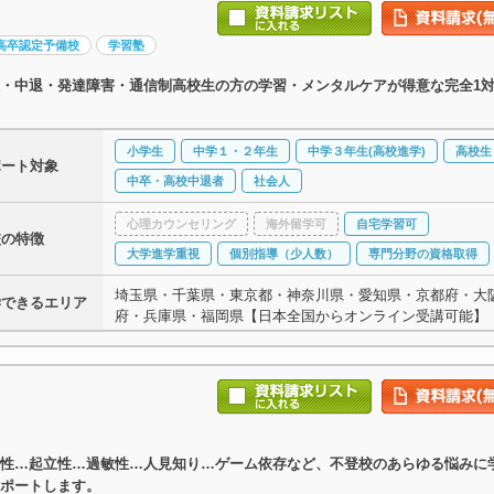
高卒認定予備校
学習塾
・中退・発達障害・通信制高校生の方の学習・メンタルケアが得意な完全1対
小学生
中学１・２年生
中学３年生(高校進学)
高校生
ポート対象
中卒・高校中退者
社会人
心理カウンセリング
海外留学可
自宅学習可
校の特徴
大学進学重視
個別指導（少人数）
専門分野の資格取得
埼玉県・千葉県・東京都・神奈川県・愛知県・京都府・大
学できるエリア
府・兵庫県・福岡県【日本全国からオンライン受講可能】
性…起立性…過敏性…人見知り…ゲーム依存など、不登校のあらゆる悩みに
ポートします。