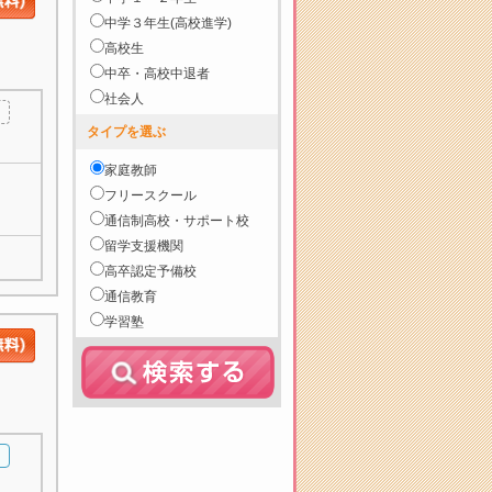
中学３年生(高校進学)
高校生
中卒・高校中退者
社会人
タイプを選ぶ
家庭教師
フリースクール
通信制高校・サポート校
留学支援機関
高卒認定予備校
通信教育
学習塾