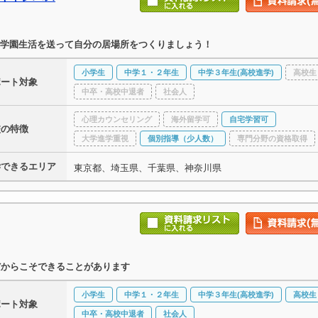
学園生活を送って自分の居場所をつくりましょう！
小学生
中学１・２年生
中学３年生(高校進学)
高校生
ポート対象
中卒・高校中退者
社会人
心理カウンセリング
海外留学可
自宅学習可
校の特徴
大学進学重視
個別指導（少人数）
専門分野の資格取得
学できるエリア
東京都、埼玉県、千葉県、神奈川県
だからこそできることがあります
小学生
中学１・２年生
中学３年生(高校進学)
高校生
ポート対象
中卒・高校中退者
社会人