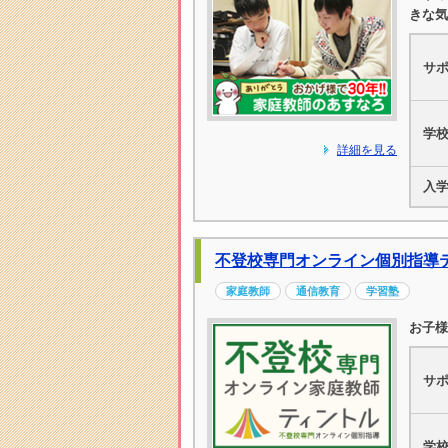
きな気
サ
学
詳細を見る
入
不登校専門オンライン個別指導
家庭教師
通信教育
学習塾
お子様
サ
学