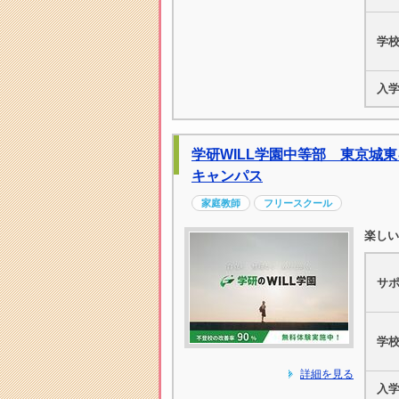
学
入
学研WILL学園中等部 東京城
キャンパス
家庭教師
フリースクール
楽しい
サ
学
詳細を見る
入