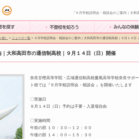
『９月学校説明会・相談会のご案内｜大和
す
不登校を知ろう
みんなの体験談
ト校）
>
ニュース一覧
> ９月学校説明会・相談会のご案内｜大和高田市の通信制高校｜９月１４日
内｜大和高田市の通信制高校｜９月１４日（日）開催
奈良甘樫高等学院・広域通信制高校慶風高等学校奈良サポー
ト校では『９月学校説明会・相談会 』を開催いたします
〇実施日
９月１４日（日）予約は不要・入退場自由
〇実施時間
午前の部 １０：３０～１２：００
午後の部 １４：００～１５：３０