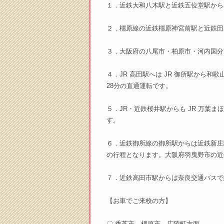
１．近鉄大和八木駅と近鉄五位堂駅から
２．橿原線の近鉄橿原神宮前駅と近鉄田
３．大阪府の八尾市・柏原市・河内国分
４．JR 高田駅へは JR 御所駅から和
28分の直通運転です。
５．JR・近鉄桜井駅からも JR 万葉
す。
６．近鉄御所線の御所駅からは近鉄新庄
の行程となります。大阪府羽曳野市の近
７．近鉄高田市駅からは奈良交通バスで
【お車でご来校の方】
〇 香芝市、橿原市、広陵町方面