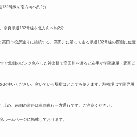
132号線を南方向へ約2分
奈良県道132号線を北方向へ約2分
と高田市役所通りに接続する、高田川に沿って走る県道132号線の西側に位置
のすぐ北側のピンク色をした神楽橋で高田川を渡ると左手が学院建屋・豊富ビ
をお使いください。空いている場所はどこでも使えます。駐輪場は学院専用
行止め、南側の道路は車両東行一方通行です。ご注意ください。
院ホームページに掲載しております。