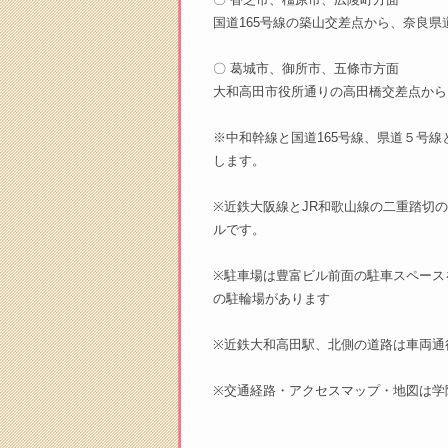
国道165号線の築山交差点から、奈良県道
〇 葛城市、御所市、五條市方面
大和高田市役所通りの高田橋交差点から、
※中和幹線と国道165号線、県道５号線
します。
※近鉄大阪線とJR和歌山線の二重踏切
ルです。
※駐車場は豊富ビル前面の駐車スペース
の駐輪場があります
※近鉄大和高田駅、北側の道路は車両通
※交通経路・アクセスマップ・地図は学