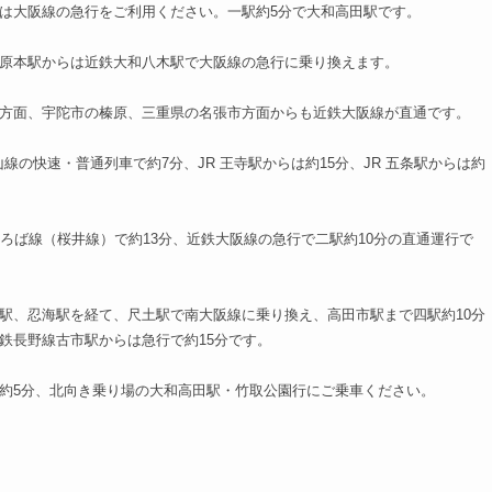
は大阪線の急行をご利用ください。一駅約5分で大和高田駅です。
原本駅からは近鉄大和八木駅で大阪線の急行に乗り換えます。
方面、宇陀市の榛原、三重県の名張市方面からも近鉄大阪線が直通です。
歌山線の快速・普通列車で約7分、JR 王寺駅からは約15分、JR 五条駅からは約
まほろば線（桜井線）で約13分、近鉄大阪線の急行で二駅約10分の直通運行で
駅、忍海駅を経て、尺土駅で南大阪線に乗り換え、高田市駅まで四駅約10分
鉄長野線古市駅からは急行で約15分です。
約5分、北向き乗り場の大和高田駅・竹取公園行にご乗車ください。