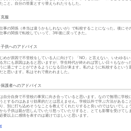
たこと。自分の答案とすり替えられたりもした。
克服
仕事の関係（本当は違うかもしれないが）で転校することになった。後にそ
仕事の関係で転校していって、3年後に戻ってきた。
子供へのアドバイス
じめが原因で不登校をしている人に向けて）「NO」と言えない、いわゆるい
る方にも原因はあると思いますが、学生時代が終われば苦しい日々もなかっ
うに過ごすことができるようになる日が来ます。私のように転校するという
だと思います。私はそれで救われました。
保護者へのアドバイス
は自分自身で不登校の事実に向き合っていると思います。なので無理に学校
うとするのはあまり効果的だとは思えません。学校以外で学ぶ方法があるこ
り、別に打ち込めそうなことを教えてくれたりすると良いのではないでしょ
から子供は親が悲しんでいたり怒っていたりすると、とても影響を受けてし
必要以上に感情を表すのは避けてほしいと思います。
t