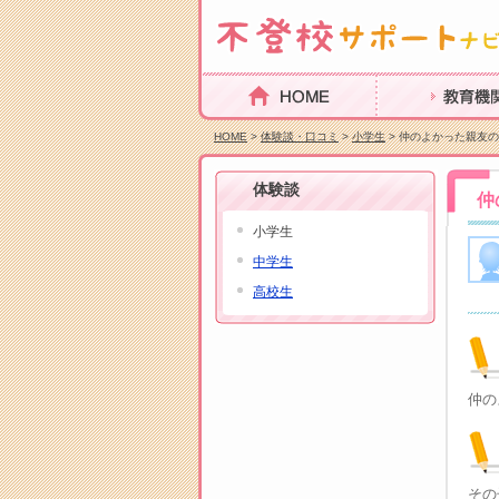
HOME
教育機関を探
HOME
>
体験談・口コミ
>
小学生
> 仲のよかった親友
体験談
仲
小学生
中学生
高校生
仲の
その