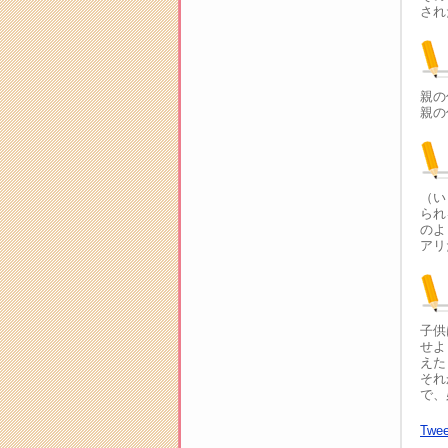
され
親の
親の
（い
られ
のよ
アリ
子供
せよ
えた
それ
で、
Twee