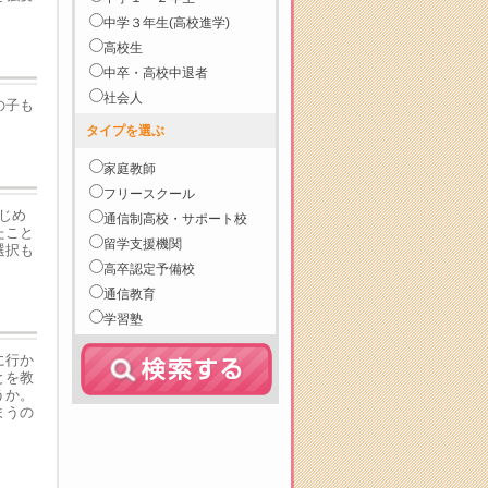
中学３年生(高校進学)
高校生
中卒・高校中退者
社会人
の子も
タイプを選ぶ
家庭教師
フリースクール
じめ
通信制高校・サポート校
たこと
留学支援機関
選択も
高卒認定予備校
通信教育
学習塾
に行か
とを教
うか。
まうの