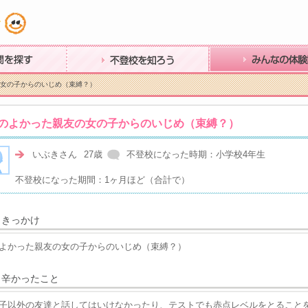
す
不登校を知ろう
みんなの体験談
の女の子からのいじめ（束縛？）
のよかった親友の女の子からのいじめ（束縛？）
いぶきさん
27歳
不登校になった時期：小学校4年生
不登校になった期間：1ヶ月ほど（合計で）
きっかけ
よかった親友の女の子からのいじめ（束縛？）
辛かったこと
子以外の友達と話してはいけなかったり、テストでも赤点レベルをとること