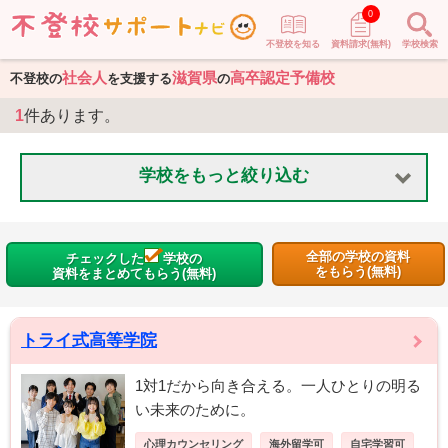
0
不登校を知る
資料請求(無料)
学校検索
社会人
滋賀県
高卒認定予備校
不登校の
を支援する
の
1
件あります。
学校をもっと絞り込む
全部の学校の資料
チェックした
学校の
をもらう(無料)
資料をまとめてもらう(無料)
トライ式高等学院
1対1だから向き合える。一人ひとりの明る
い未来のために。
心理カウンセリング
海外留学可
自宅学習可