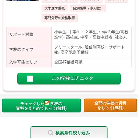
大学進学重視
個別指導（少人数）
専門分野の資格取得
小学生, 中学１・２年生, 中学３年生(高校
サポート対象
進学), 高校生, 中卒・高校中退者, 社会人
フリースクール, 通信制高校・サポート
学校のタイプ
校, 高卒認定予備校
入学可能エリア
全国47都道府県
この学校にチェック
全部の学校の資料
チェックした
学校の
をもらう(無料)
資料をまとめてもらう(無料)
検索条件絞り込み