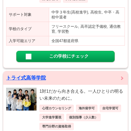
中学３年生(高校進学), 高校生, 中卒・高
サポート対象
校中退者
フリースクール, 高卒認定予備校, 通信教
学校のタイプ
育, 学習塾
入学可能エリア
全国47都道府県
この学校にチェック
トライ式高等学院
1対1だから向き合える。一人ひとりの明る
い未来のために。
心理カウンセリング
海外留学可
自宅学習可
大学進学重視
個別指導（少人数）
専門分野の資格取得