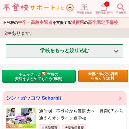
0
不登校を知る
資料請求(無料)
学校検索
中卒・高校中退者
滋賀県
高卒認定予備校
不登校の
を支援する
の
2
件あります。
学校をもっと絞り込む
全部の学校の資料
チェックした
学校の
をもらう(無料)
資料をまとめてもらう(無料)
シン・ガッコウ Schorbit
通信制・不登校から難関大へ 月額0円から
通えるオンライン進学校
自宅学習可
大学進学重視