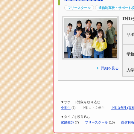
フリースクール
通信制高校・サポート
1対1
サ
学
詳細を見る
入
▼サポート対象を絞り込む
小学生
(1)
中学１・２年生
中学３年生(高校
▼タイプを絞り込む
家庭教師
(7)
フリースクール
(15)
通信制高