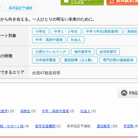
校
高卒認定予備校
だから向き合える。一人ひとりの明るい未来のために。
小学生
中学１・２年生
中学３年生(高校進学)
高校生
ポート対象
中卒・高校中退者
社会人
心理カウンセリング
海外留学可
自宅学習可
校の特徴
大学進学重視
個別指導（少人数）
専門分野の資格取得
学できるエリア
全国47都道府県
進学)
(2)
高校生
(2)
中卒・高校中退者
(2)
社会人
(1)
校・サポート校
(4)
留学支援機関
(1)
高卒認定予備校
通信教育
(10)
学習塾
(6