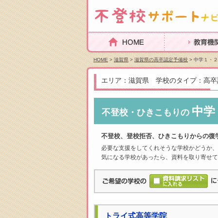
HOME
教育機関を探
HOME
>
滋賀県
>
滋賀県の高卒認定予備校
> 中学１・
エリア：滋賀県 学校のタイプ：高卒
中学
不登校・ひきこもりの
不登校、登校拒否、ひきこもりからの復
必要な支援をしてくれそうな学校かどうか、
気になる学校があったら、資料を取り寄せて
トライ式高等学院