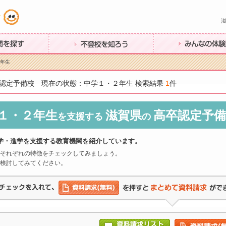
す
不登校を知ろう
みんなの体験談
２年生
認定予備校 現在の状態：中学１・２年生 検索結果
1
件
１・２年生
滋賀県
高卒認定予備
を支援する
の
学・進学を支援する教育機関を紹介しています。
それぞれの特徴をチェックしてみましょう。
検討してみてください。