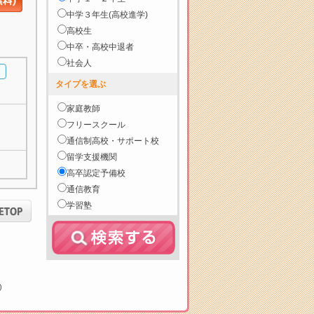
中学３年生(高校進学)
高校生
中卒・高校中退者
社会人
タイプを選ぶ
家庭教師
フリースクール
通信制高校・サポート校
留学支援機関
高卒認定予備校
通信教育
学習塾
)