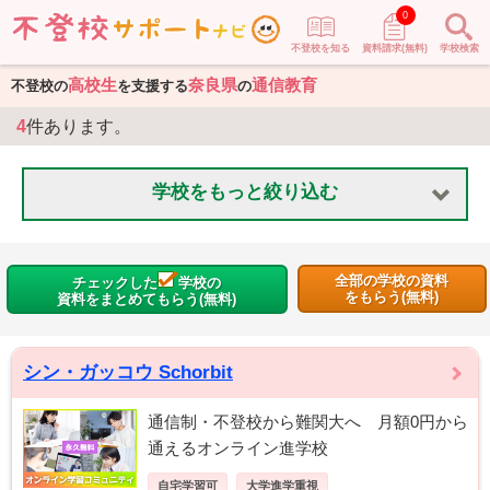
0
不登校を知る
資料請求(無料)
学校検索
高校生
奈良県
通信教育
不登校の
を支援する
の
4
件あります。
学校をもっと絞り込む
全部の学校の資料
チェックした
学校の
をもらう(無料)
資料をまとめてもらう(無料)
シン・ガッコウ Schorbit
通信制・不登校から難関大へ 月額0円から
通えるオンライン進学校
自宅学習可
大学進学重視