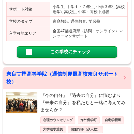
小学生, 中学１・２年生, 中学３年生(高校
サポート対象
進学), 高校生, 中卒・高校中退者
学校のタイプ
家庭教師, 通信教育, 学習塾
全国47都道府県（訪問・オンライン）マ
入学可能エリア
ンツーマンサポート
この学校にチェック
奈良甘樫高等学院（通信制慶風高校奈良サポート
校）
『今の自分』『過去の自分』に悩むより
『未来の自分』を私たちと一緒に考えてみ
ませんか？
心理カウンセリング
海外留学可
自宅学習可
大学進学重視
個別指導（少人数）