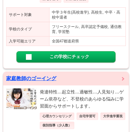
中学３年生(高校進学), 高校生, 中卒・高
サポート対象
校中退者
フリースクール, 高卒認定予備校, 通信教
学校のタイプ
育, 学習塾
入学可能エリア
全国47都道府県
この学校にチェック
家庭教師のゴーイング
発達特性…起立性…過敏性…人見知り…ゲ
ーム依存など、不登校のあらゆる悩みに学
習面からサポートします。
心理カウンセリング
自宅学習可
大学進学重視
個別指導（少人数）