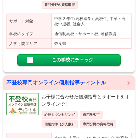
専門分野の資格取得
中学３年生(高校進学), 高校生, 中卒・高
サポート対象
校中退者, 社会人
学校のタイプ
通信制高校・サポート校, 通信教育
入学可能エリア
奈良県
この学校にチェック
不登校専門オンライン個別指導ティントル
お子様に合わせた個別指導とサポートをオ
ンラインで！
心理カウンセリング
自宅学習可
個別指導（少人数）
専門分野の資格取得