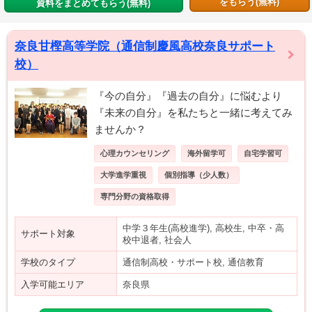
をもらう(無料)
資料をまとめてもらう(無料)
奈良甘樫高等学院（通信制慶風高校奈良サポート
校）
『今の自分』『過去の自分』に悩むより
『未来の自分』を私たちと一緒に考えてみ
ませんか？
心理カウンセリング
海外留学可
自宅学習可
大学進学重視
個別指導（少人数）
専門分野の資格取得
中学３年生(高校進学), 高校生, 中卒・高
サポート対象
校中退者, 社会人
学校のタイプ
通信制高校・サポート校, 通信教育
入学可能エリア
奈良県