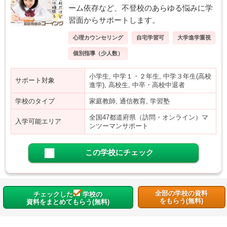
ーム依存など、不登校のあらゆる悩みに学
習面からサポートします。
心理カウンセリング
自宅学習可
大学進学重視
個別指導（少人数）
小学生, 中学１・２年生, 中学３年生(高校
サポート対象
進学), 高校生, 中卒・高校中退者
学校のタイプ
家庭教師, 通信教育, 学習塾
全国47都道府県（訪問・オンライン）マ
入学可能エリア
ンツーマンサポート
この学校にチェック
全部の学校の資料
チェックした
学校の
をもらう(無料)
資料をまとめてもらう(無料)