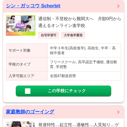
シン・ガッコウ Schorbit
通信制・不登校から難関大へ 月額0円から
通えるオンライン進学校
自宅学習可
大学進学重視
中学３年生(高校進学), 高校生, 中卒・高
サポート対象
校中退者
フリースクール, 高卒認定予備校, 通信教
学校のタイプ
育, 学習塾
入学可能エリア
全国47都道府県
この学校にチェック
家庭教師のゴーイング
発達特性…起立性…過敏性…人見知り…ゲ