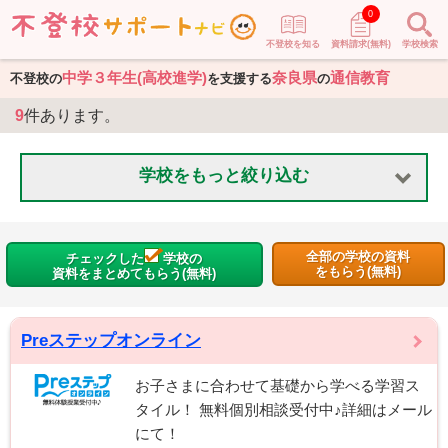
0
不登校を知る
資料請求(無料)
学校検索
中学３年生(高校進学)
奈良県
通信教育
不登校の
を支援する
の
9
件あります。
学校をもっと絞り込む
全部の学校の資料
チェックした
学校の
をもらう(無料)
資料をまとめてもらう(無料)
Preステップオンライン
お子さまに合わせて基礎から学べる学習ス
タイル！ 無料個別相談受付中♪詳細はメール
にて！