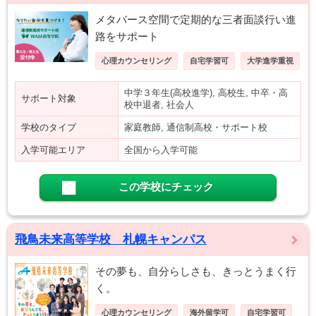
メタバース空間で定期的な三者面談行い進
路をサポート
心理カウンセリング
自宅学習可
大学進学重視
中学３年生(高校進学), 高校生, 中卒・高
サポート対象
校中退者, 社会人
学校のタイプ
家庭教師, 通信制高校・サポート校
入学可能エリア
全国から入学可能
この学校にチェック
飛鳥未来高等学校 札幌キャンパス
その夢も、自分らしさも、きっとうまく行
く。
心理カウンセリング
海外留学可
自宅学習可