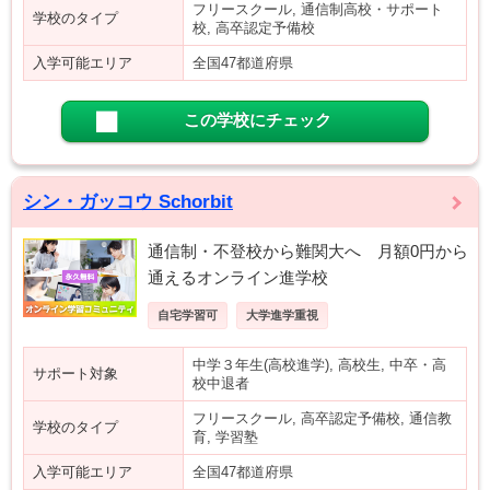
フリースクール, 通信制高校・サポート
学校のタイプ
校, 高卒認定予備校
入学可能エリア
全国47都道府県
この学校にチェック
シン・ガッコウ Schorbit
通信制・不登校から難関大へ 月額0円から
通えるオンライン進学校
自宅学習可
大学進学重視
中学３年生(高校進学), 高校生, 中卒・高
サポート対象
校中退者
フリースクール, 高卒認定予備校, 通信教
学校のタイプ
育, 学習塾
入学可能エリア
全国47都道府県