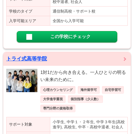
校中退者, 社会人
学校のタイプ
通信制高校・サポート校
入学可能エリア
全国から入学可能
この学校にチェック
トライ式高等学院
1対1だから向き合える。一人ひとりの明る
い未来のために。
心理カウンセリング
海外留学可
自宅学習可
大学進学重視
個別指導（少人数）
専門分野の資格取得
小学生, 中学１・２年生, 中学３年生(高校
サポート対象
進学), 高校生, 中卒・高校中退者, 社会人