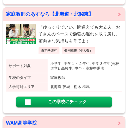
家庭教師のあすなろ【北海道・北関東】
「ゆっくりでいい、間違えても大丈夫」お
子さんのペースで勉強の遅れを取り戻し、
前向きな気持ちを育てます
自宅学習可
個別指導（少人数）
小学生, 中学１・２年生, 中学３年生(高校
サポート対象
進学), 高校生, 中卒・高校中退者
学校のタイプ
家庭教師
入学可能エリア
北海道 茨城 栃木 群馬
この学校にチェック
WAM高等学院