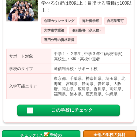
学べる分野は60以上！目指せる職種は100以
上！
心理カウンセリング
海外留学可
自宅学習可
大学進学重視
個別指導（少人数）
専門分野の資格取得
中学１・２年生, 中学３年生(高校進学),
サポート対象
高校生, 中卒・高校中退者
学校のタイプ
通信制高校・サポート校
東京都、千葉県、神奈川県、埼玉県、北
海道、宮城県、静岡県、愛知県、大阪
入学可能エリア
府、岡山県、広島県、香川県、高知県、
福岡県、熊本県、鹿児島県、沖縄県
この学校にチェック
全部の学校の資料
チェックした
学校の