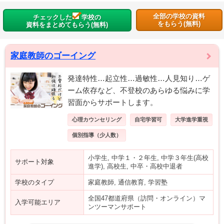
全部の学校の資料
チェックした
学校の
をもらう(無料)
資料をまとめてもらう(無料)
家庭教師のゴーイング
発達特性…起立性…過敏性…人見知り…ゲ
ーム依存など、不登校のあらゆる悩みに学
習面からサポートします。
心理カウンセリング
自宅学習可
大学進学重視
個別指導（少人数）
小学生, 中学１・２年生, 中学３年生(高校
サポート対象
進学), 高校生, 中卒・高校中退者
学校のタイプ
家庭教師, 通信教育, 学習塾
全国47都道府県（訪問・オンライン）マ
入学可能エリア
ンツーマンサポート