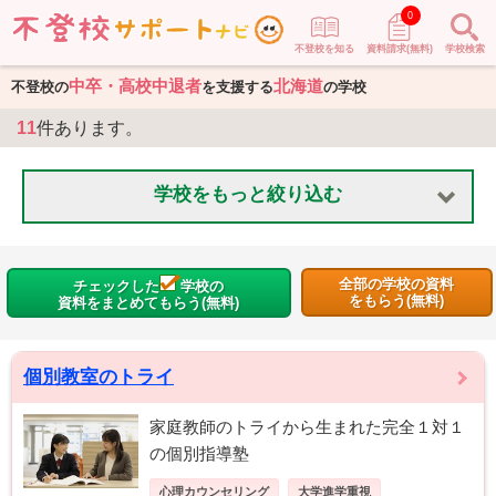
0
不登校を知る
資料請求(無料)
学校検索
中卒・高校中退者
北海道
不登校の
を支援する
の学校
11
件あります。
学校をもっと絞り込む
全部の学校の資料
チェックした
学校の
をもらう(無料)
資料をまとめてもらう(無料)
個別教室のトライ
家庭教師のトライから生まれた完全１対１
の個別指導塾
心理カウンセリング
大学進学重視