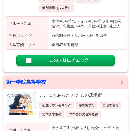
個別指導（少人数）
小学生, 中学１・２年生, 中学３年生(高校
サポート対象
進学), 高校生, 中卒・高校中退者, 社会人
学校のタイプ
通信制高校・サポート校, 学習塾
入学可能エリア
全国47都道府県
この学校にチェック
第一学院高等学校
ここにもあった わたしの居場所
心理カウンセリング
海外留学可
自宅学習可
大学進学重視
専門分野の資格取得
中学３年生(高校進学), 高校生, 中卒・高
サポート対象