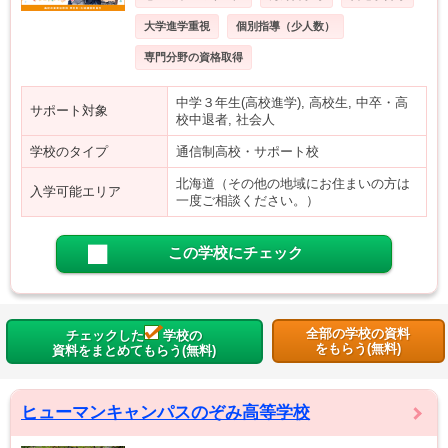
大学進学重視
個別指導（少人数）
専門分野の資格取得
中学３年生(高校進学), 高校生, 中卒・高
サポート対象
校中退者, 社会人
学校のタイプ
通信制高校・サポート校
北海道（その他の地域にお住まいの方は
入学可能エリア
一度ご相談ください。）
この学校にチェック
全部の学校の資料
チェックした
学校の
をもらう(無料)
資料をまとめてもらう(無料)
ヒューマンキャンパスのぞみ高等学校