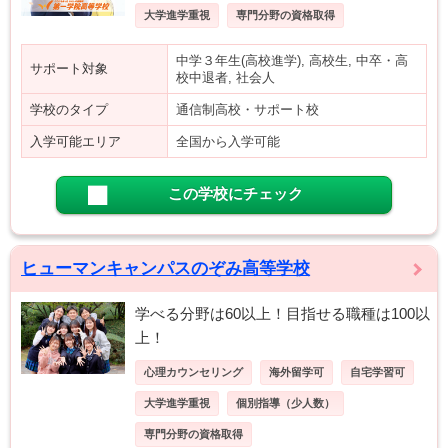
大学進学重視
専門分野の資格取得
中学３年生(高校進学), 高校生, 中卒・高
サポート対象
校中退者, 社会人
学校のタイプ
通信制高校・サポート校
入学可能エリア
全国から入学可能
この学校にチェック
ヒューマンキャンパスのぞみ高等学校
学べる分野は60以上！目指せる職種は100以
上！
心理カウンセリング
海外留学可
自宅学習可
大学進学重視
個別指導（少人数）
専門分野の資格取得