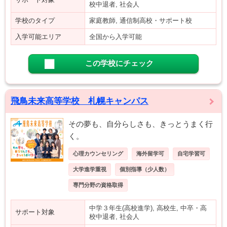
校中退者, 社会人
学校のタイプ
家庭教師, 通信制高校・サポート校
入学可能エリア
全国から入学可能
この学校にチェック
飛鳥未来高等学校 札幌キャンパス
その夢も、自分らしさも、きっとうまく行
く。
心理カウンセリング
海外留学可
自宅学習可
大学進学重視
個別指導（少人数）
専門分野の資格取得
中学３年生(高校進学), 高校生, 中卒・高
サポート対象
校中退者, 社会人