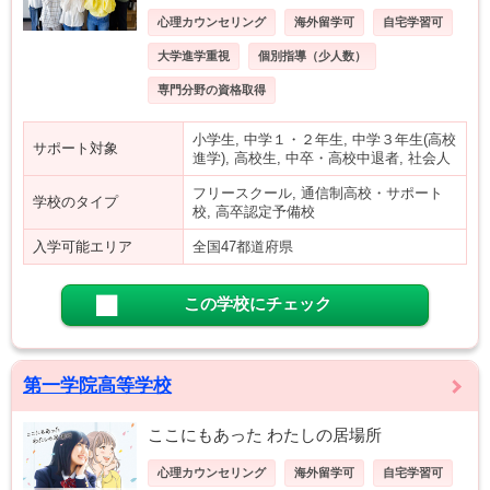
心理カウンセリング
海外留学可
自宅学習可
大学進学重視
個別指導（少人数）
専門分野の資格取得
小学生, 中学１・２年生, 中学３年生(高校
サポート対象
進学), 高校生, 中卒・高校中退者, 社会人
フリースクール, 通信制高校・サポート
学校のタイプ
校, 高卒認定予備校
入学可能エリア
全国47都道府県
この学校にチェック
第一学院高等学校
ここにもあった わたしの居場所
心理カウンセリング
海外留学可
自宅学習可