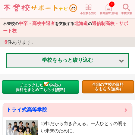
0
不登校を知る
資料請求(無料)
学校検索
中卒・高校中退者
北海道
通信制高校・サポ
不登校の
を支援する
の
ート校
6
件あります。
学校をもっと絞り込む
全部の学校の資料
チェックした
学校の
をもらう(無料)
資料をまとめてもらう(無料)
トライ式高等学院
1対1だから向き合える。一人ひとりの明る
い未来のために。