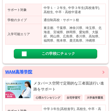
中学１・２年生, 中学３年生(高校進学),
サポート対象
高校生, 中卒・高校中退者
学校のタイプ
通信制高校・サポート校
東京都、千葉県、神奈川県、埼玉県、北
海道、宮城県、静岡県、愛知県、大阪
入学可能エリア
府、岡山県、広島県、香川県、高知県、
福岡県、熊本県、鹿児島県、沖縄県
この学校にチェック
WAM高等学院
メタバース空間で定期的な三者面談行い進
路をサポート
心理カウンセリング
自宅学習可
大学進学重視
中学３年生(高校進学), 高校生, 中卒・高
サポート対象