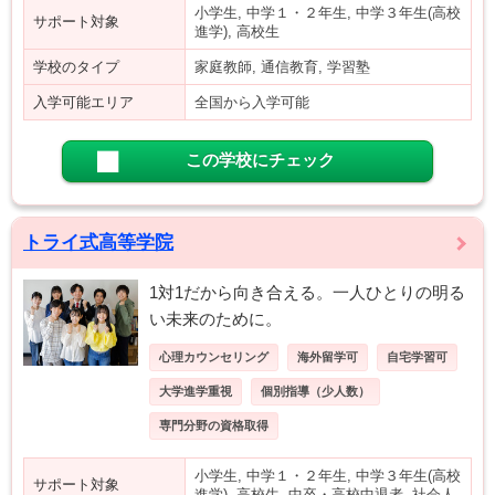
小学生, 中学１・２年生, 中学３年生(高校
サポート対象
進学), 高校生
学校のタイプ
家庭教師, 通信教育, 学習塾
入学可能エリア
全国から入学可能
この学校にチェック
トライ式高等学院
1対1だから向き合える。一人ひとりの明る
い未来のために。
心理カウンセリング
海外留学可
自宅学習可
大学進学重視
個別指導（少人数）
専門分野の資格取得
小学生, 中学１・２年生, 中学３年生(高校
サポート対象
進学), 高校生, 中卒・高校中退者, 社会人