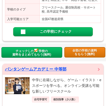
フリースクール, 通信制高校・サポート
学校のタイプ
校, 高卒認定予備校
入学可能エリア
全国47都道府県
この学校にチェック
全部の学校の資料
チェックした
学校の
をもらう(無料)
資料をまとめてもらう(無料)
バンタンゲームアカデミー 中等部
中学に在籍しながら、ゲーム・イラスト・e
スポーツを学べる。オンライン受講も可能
な新しいフリースクール
自宅学習可
個別指導（少人数）