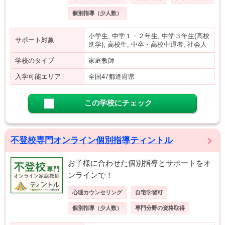
個別指導（少人数）
小学生, 中学１・２年生, 中学３年生(高校
サポート対象
進学), 高校生, 中卒・高校中退者, 社会人
学校のタイプ
家庭教師
入学可能エリア
全国47都道府県
この学校にチェック
不登校専門オンライン個別指導ティントル
お子様に合わせた個別指導とサポートをオ
ンラインで！
心理カウンセリング
自宅学習可
個別指導（少人数）
専門分野の資格取得