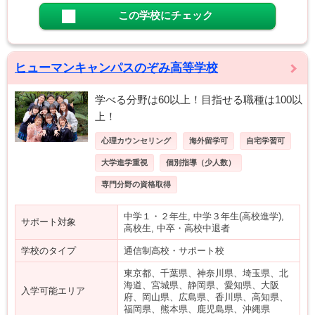
この学校にチェック
ヒューマンキャンパスのぞみ高等学校
学べる分野は60以上！目指せる職種は100以
上！
心理カウンセリング
海外留学可
自宅学習可
大学進学重視
個別指導（少人数）
専門分野の資格取得
中学１・２年生, 中学３年生(高校進学),
サポート対象
高校生, 中卒・高校中退者
学校のタイプ
通信制高校・サポート校
東京都、千葉県、神奈川県、埼玉県、北
海道、宮城県、静岡県、愛知県、大阪
入学可能エリア
府、岡山県、広島県、香川県、高知県、
福岡県、熊本県、鹿児島県、沖縄県