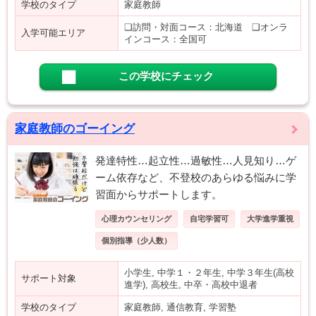
学校のタイプ
家庭教師
❑訪問・対面コース：北海道 ❑オンラ
入学可能エリア
インコース：全国可
この学校にチェック
家庭教師のゴーイング
発達特性…起立性…過敏性…人見知り…ゲ
ーム依存など、不登校のあらゆる悩みに学
習面からサポートします。
心理カウンセリング
自宅学習可
大学進学重視
個別指導（少人数）
小学生, 中学１・２年生, 中学３年生(高校
サポート対象
進学), 高校生, 中卒・高校中退者
学校のタイプ
家庭教師, 通信教育, 学習塾