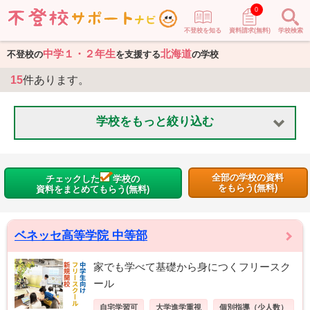
0
不登校を知る
資料請求(無料)
学校検索
中学１・２年生
北海道
不登校の
を支援する
の学校
15
件あります。
学校をもっと絞り込む
全部の学校の資料
チェックした
学校の
をもらう(無料)
資料をまとめてもらう(無料)
ベネッセ高等学院 中等部
家でも学べて基礎から身につくフリースク
ール
自宅学習可
大学進学重視
個別指導（少人数）