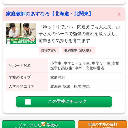
家庭教師のあすなろ【北海道・北関東】
「ゆっくりでいい、間違えても大丈夫」お
子さんのペースで勉強の遅れを取り戻し、
前向きな気持ちを育てます
自宅学習可
個別指導（少人数）
小学生, 中学１・２年生, 中学３年生(高校
サポート対象
進学), 高校生, 中卒・高校中退者
学校のタイプ
家庭教師
入学可能エリア
北海道 茨城 栃木 群馬
この学校にチェック
全部の学校の資料
チェックした
学校の