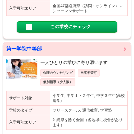
全国47都道府県（訪問・オンライン）マ
入学可能エリア
ンツーマンサポート
この学校にチェック
第一学院中等部
一人ひとりの学びに寄り添います
心理カウンセリング
自宅学習可
個別指導（少人数）
小学生, 中学１・２年生, 中学３年生(高校
サポート対象
進学)
学校のタイプ
フリースクール, 通信教育, 学習塾
沖縄県を除く全国（各地域に校舎があり
入学可能エリア
ます）