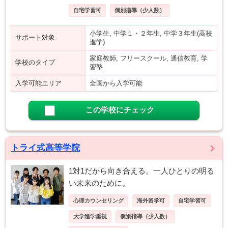
自宅学習可
個別指導（少人数）
小学生, 中学１・２年生, 中学３年生(高校
サポート対象
進学)
家庭教師, フリースクール, 通信教育, 学
学校のタイプ
習塾
入学可能エリア
全国から入学可能
この学校にチェック
トライ式高等学院
1対1だから向き合える。一人ひとりの明る
い未来のために。
心理カウンセリング
海外留学可
自宅学習可
大学進学重視
個別指導（少人数）