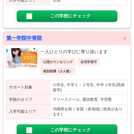
入学可能エリア
全国
この学校にチェック
第一学院中等部
一人ひとりの学びに寄り添います
心理カウンセリング
自宅学習可
個別指導（少人数）
小学生, 中学１・２年生, 中学３年生(高校
サポート対象
進学)
学校のタイプ
フリースクール, 通信教育, 学習塾
沖縄県を除く全国（各地域に校舎があり
入学可能エリア
ます）
この学校にチェック