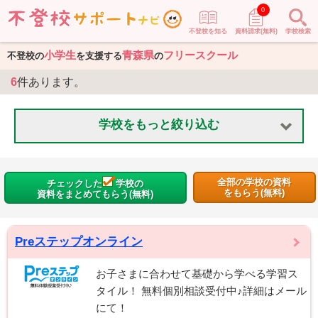
0
不登校を知る
資料請求(無料)
学校検索
小学生
青森県
フリースクール
不登校の
を支援する
の
6
件あります。
学校をもっと絞り込む
全部の学校の資料
チェックした
学校の
をもらう(無料)
資料をまとめてもらう(無料)
Preステップオンライン
お子さまに合わせて基礎から学べる学習ス
タイル！ 無料個別相談受付中♪詳細はメール
にて！