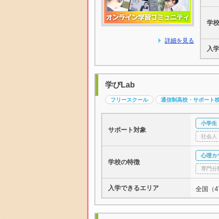
学
詳細を見る
入
学びLab
フリースクール
通信制高校・サポート
小学生
サポート対象
社会人
心理カ
学校の特徴
専門分
入学できるエリア
全国（4