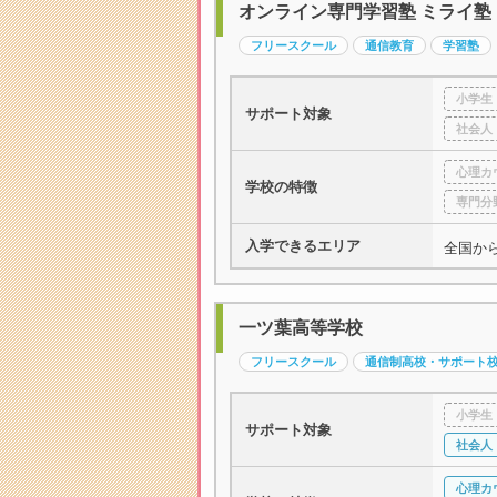
オンライン専門学習塾 ミライ塾
フリースクール
通信教育
学習塾
小学生
サポート対象
社会人
心理カ
学校の特徴
専門分
入学できるエリア
全国か
一ツ葉高等学校
フリースクール
通信制高校・サポート
小学生
サポート対象
社会人
心理カ