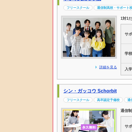
フリースクール
通信制高校・サポート
1対1
サ
学
詳細を見る
入
シン・ガッコウ Schorbit
フリースクール
高卒認定予備校
通
通信制
サ