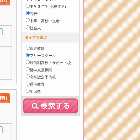
中学３年生(高校進学)
高校生
中卒・高校中退者
社会人
タイプを選ぶ
家庭教師
フリースクール
通信制高校・サポート校
留学支援機関
高卒認定予備校
通信教育
学習塾