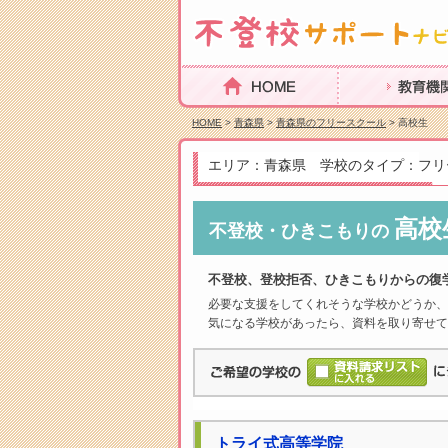
HOME
教育機関を探
HOME
>
青森県
>
青森県のフリースクール
> 高校生
エリア：青森県 学校のタイプ：フリ
高校
不登校・ひきこもりの
不登校、登校拒否、ひきこもりからの復
必要な支援をしてくれそうな学校かどうか、
気になる学校があったら、資料を取り寄せて
トライ式高等学院