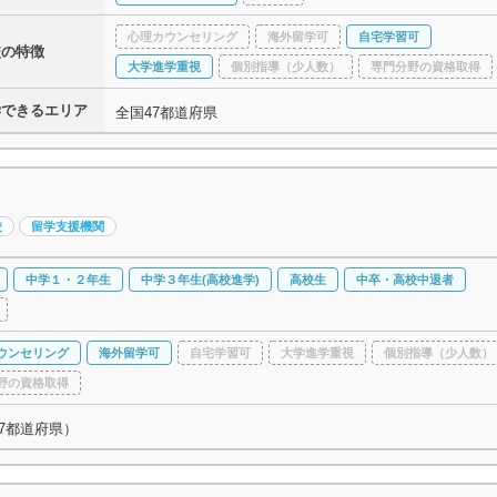
心理カウンセリング
海外留学可
自宅学習可
校の特徴
大学進学重視
個別指導（少人数）
専門分野の資格取得
学できるエリア
全国47都道府県
校
留学支援機関
中学１・２年生
中学３年生(高校進学)
高校生
中卒・高校中退者
ウンセリング
海外留学可
自宅学習可
大学進学重視
個別指導（少人数）
野の資格取得
7都道府県）