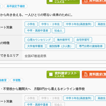
校
高卒認定予備校
だから向き合える。一人ひとりの明るい未来のために。
小学生
中学１・２年生
中学３年生(高校進学)
高校生
ポート対象
中卒・高校中退者
社会人
心理カウンセリング
海外留学可
自宅学習可
校の特徴
大学進学重視
個別指導（少人数）
専門分野の資格取得
学できるエリア
全国47都道府県
信教育
学習塾
・不登校から難関大へ 月額0円から通えるオンライン進学校
小学生
中学１・２年生
中学３年生(高校進学)
高校生
ポート対象
中卒・高校中退者
社会人