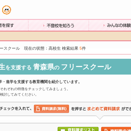
す
不登校を知ろう
みんなの体験談
ースクール 現在の状態：高校生 検索結果
5
件
生
青森県
フリースクール
を支援する
の
学・進学を支援する教育機関を紹介しています。
それぞれの特徴をチェックしてみましょう。
検討してみてください。