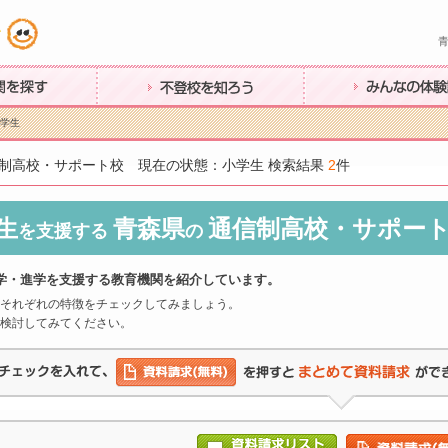
す
不登校を知ろう
みんなの体験談
小学生
制高校・サポート校 現在の状態：小学生 検索結果
2
件
生
青森県
通信制高校・サポー
を支援する
の
学・進学を支援する教育機関を紹介しています。
それぞれの特徴をチェックしてみましょう。
検討してみてください。