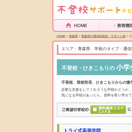
HOME
教育機関を探
HOME
>
青森県
>
青森県の通信制高校・サポート校
> 
エリア：青森県 学校のタイプ：通信
小学
不登校・ひきこもりの
不登校、登校拒否、ひきこもりからの復
必要な支援をしてくれそうな学校かどうか、
気になる学校があったら、資料を取り寄せて
トライ式高等学院