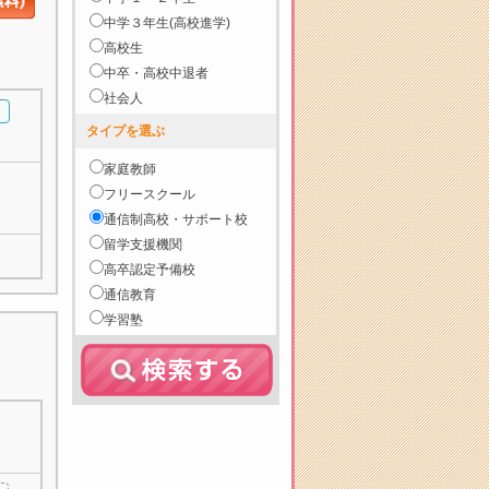
中学３年生(高校進学)
高校生
中卒・高校中退者
社会人
タイプを選ぶ
家庭教師
フリースクール
通信制高校・サポート校
留学支援機関
高卒認定予備校
通信教育
学習塾