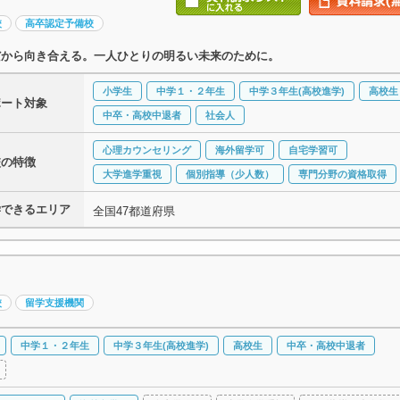
校
高卒認定予備校
だから向き合える。一人ひとりの明るい未来のために。
小学生
中学１・２年生
中学３年生(高校進学)
高校生
ポート対象
中卒・高校中退者
社会人
心理カウンセリング
海外留学可
自宅学習可
校の特徴
大学進学重視
個別指導（少人数）
専門分野の資格取得
学できるエリア
全国47都道府県
校
留学支援機関
中学１・２年生
中学３年生(高校進学)
高校生
中卒・高校中退者