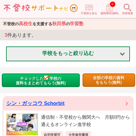
0
不登校を知る
資料請求(無料)
学校検索
高校生
秋田県
学習塾
不登校の
を支援する
の
3
件あります。
学校をもっと絞り込む
全部の学校の資料
チェックした
学校の
をもらう(無料)
資料をまとめてもらう(無料)
シン・ガッコウ Schorbit
通信制・不登校から難関大へ 月額0円から
通えるオンライン進学校
自宅学習可
大学進学重視