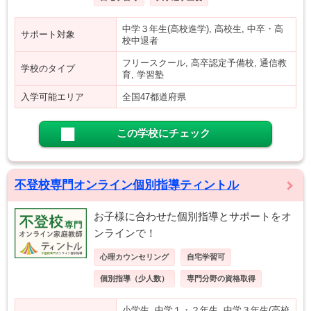
中学３年生(高校進学), 高校生, 中卒・高
サポート対象
校中退者
フリースクール, 高卒認定予備校, 通信教
学校のタイプ
育, 学習塾
入学可能エリア
全国47都道府県
この学校にチェック
不登校専門オンライン個別指導ティントル
お子様に合わせた個別指導とサポートをオ
ンラインで！
心理カウンセリング
自宅学習可
個別指導（少人数）
専門分野の資格取得
小学生, 中学１・２年生, 中学３年生(高校