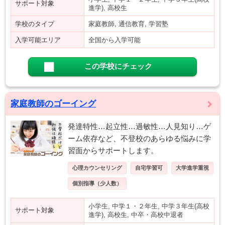
サポート対象
進学), 高校生
学校のタイプ
家庭教師, 通信教育, 学習塾
入学可能エリア
全国から入学可能
この学校にチェック
家庭教師のゴーイング
発達特性…起立性…過敏性…人見知り…ゲ
ーム依存など、不登校のあらゆる悩みに学
習面からサポートします。
心理カウンセリング
自宅学習可
大学進学重視
個別指導（少人数）
小学生, 中学１・２年生, 中学３年生(高校
サポート対象
進学), 高校生, 中卒・高校中退者