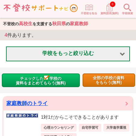
0
不登校を知る
資料請求(無料)
学校検索
高校生
秋田県
家庭教師
不登校の
を支援する
の
4
件あります。
学校をもっと絞り込む
全部の学校の資料
チェックした
学校の
をもらう(無料)
資料をまとめてもらう(無料)
家庭教師のトライ
1対1だからこそできることがあります
心理カウンセリング
自宅学習可
大学進学重視