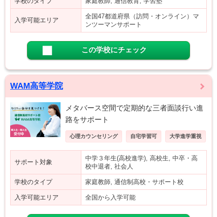
学校のタイプ
家庭教師, 通信教育, 学習塾
全国47都道府県（訪問・オンライン）マ
入学可能エリア
ンツーマンサポート
この学校にチェック
WAM高等学院
メタバース空間で定期的な三者面談行い進
路をサポート
心理カウンセリング
自宅学習可
大学進学重視
中学３年生(高校進学), 高校生, 中卒・高
サポート対象
校中退者, 社会人
学校のタイプ
家庭教師, 通信制高校・サポート校
入学可能エリア
全国から入学可能