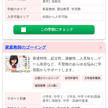
進学), 高校生
学校のタイプ
家庭教師, 通信教育, 学習塾
入学可能エリア
全国から入学可能
この学校にチェック
家庭教師のゴーイング
発達特性…起立性…過敏性…人見知り…ゲ
ーム依存など、不登校のあらゆる悩みに学
習面からサポートします。
心理カウンセリング
自宅学習可
大学進学重視
個別指導（少人数）
小学生, 中学１・２年生, 中学３年生(高校
サポート対象
進学), 高校生, 中卒・高校中退者