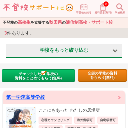
0
不登校を知る
資料請求(無料)
学校検索
高校生
秋田県
通信制高校・サポート校
不登校の
を支援する
の
3
件あります。
学校をもっと絞り込む
全部の学校の資料
チェックした
学校の
をもらう(無料)
資料をまとめてもらう(無料)
第一学院高等学校
ここにもあった わたしの居場所
心理カウンセリング
海外留学可
自宅学習可