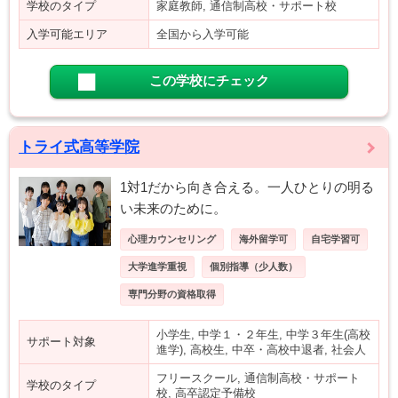
学校のタイプ
家庭教師, 通信制高校・サポート校
入学可能エリア
全国から入学可能
この学校にチェック
トライ式高等学院
1対1だから向き合える。一人ひとりの明る
い未来のために。
心理カウンセリング
海外留学可
自宅学習可
大学進学重視
個別指導（少人数）
専門分野の資格取得
小学生, 中学１・２年生, 中学３年生(高校
サポート対象
進学), 高校生, 中卒・高校中退者, 社会人
フリースクール, 通信制高校・サポート
学校のタイプ
校, 高卒認定予備校