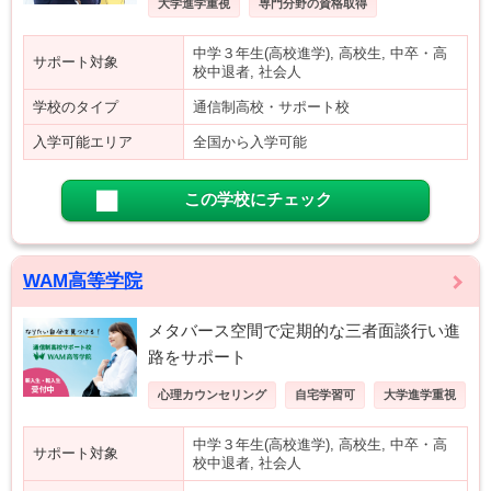
大学進学重視
専門分野の資格取得
中学３年生(高校進学), 高校生, 中卒・高
サポート対象
校中退者, 社会人
学校のタイプ
通信制高校・サポート校
入学可能エリア
全国から入学可能
この学校にチェック
WAM高等学院
メタバース空間で定期的な三者面談行い進
路をサポート
心理カウンセリング
自宅学習可
大学進学重視
中学３年生(高校進学), 高校生, 中卒・高
サポート対象
校中退者, 社会人