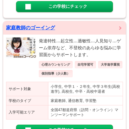
この学校にチェック
家庭教師のゴーイング
発達特性…起立性…過敏性…人見知り…ゲ
ーム依存など、不登校のあらゆる悩みに学
習面からサポートします。
心理カウンセリング
自宅学習可
大学進学重視
個別指導（少人数）
小学生, 中学１・２年生, 中学３年生(高校
サポート対象
進学), 高校生, 中卒・高校中退者
学校のタイプ
家庭教師, 通信教育, 学習塾
全国47都道府県（訪問・オンライン）マ
入学可能エリア
ンツーマンサポート