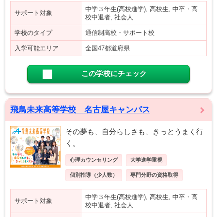
中学３年生(高校進学), 高校生, 中卒・高
サポート対象
校中退者, 社会人
学校のタイプ
通信制高校・サポート校
入学可能エリア
全国47都道府県
この学校にチェック
飛鳥未来高等学校 名古屋キャンパス
その夢も、自分らしさも、きっとうまく行
く。
心理カウンセリング
大学進学重視
個別指導（少人数）
専門分野の資格取得
中学３年生(高校進学), 高校生, 中卒・高
サポート対象
校中退者, 社会人