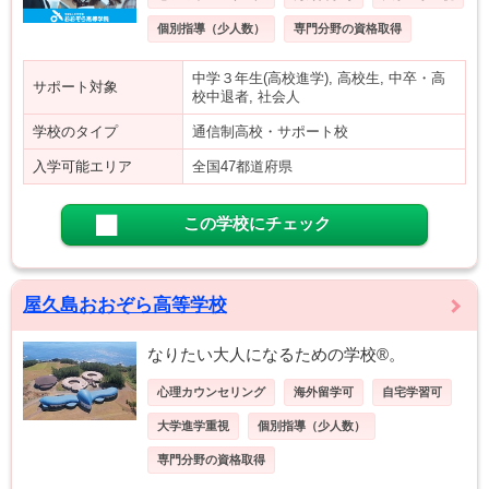
個別指導（少人数）
専門分野の資格取得
中学３年生(高校進学), 高校生, 中卒・高
サポート対象
校中退者, 社会人
学校のタイプ
通信制高校・サポート校
入学可能エリア
全国47都道府県
この学校にチェック
屋久島おおぞら高等学校
なりたい大人になるための学校®。
心理カウンセリング
海外留学可
自宅学習可
大学進学重視
個別指導（少人数）
専門分野の資格取得