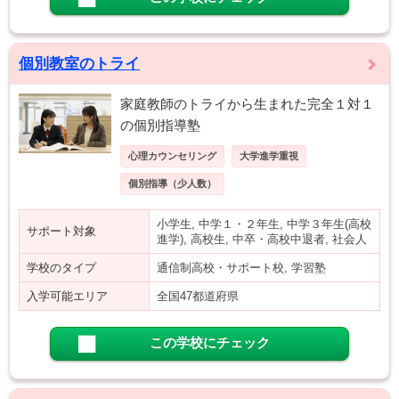
個別教室のトライ
家庭教師のトライから生まれた完全１対１
の個別指導塾
心理カウンセリング
大学進学重視
個別指導（少人数）
小学生, 中学１・２年生, 中学３年生(高校
サポート対象
進学), 高校生, 中卒・高校中退者, 社会人
学校のタイプ
通信制高校・サポート校, 学習塾
入学可能エリア
全国47都道府県
この学校にチェック