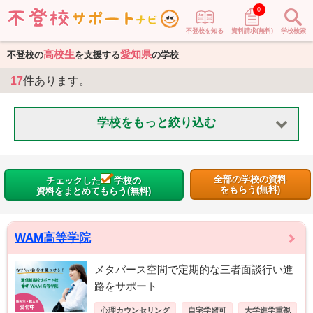
0
不登校を知る
資料請求(無料)
学校検索
高校生
愛知県
不登校の
を支援する
の学校
17
件あります。
学校をもっと絞り込む
全部の学校の資料
チェックした
学校の
をもらう(無料)
資料をまとめてもらう(無料)
WAM高等学院
メタバース空間で定期的な三者面談行い進
路をサポート
心理カウンセリング
自宅学習可
大学進学重視