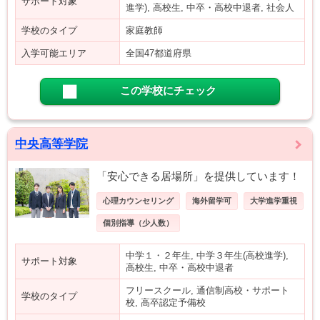
サポート対象
進学), 高校生, 中卒・高校中退者, 社会人
学校のタイプ
家庭教師
入学可能エリア
全国47都道府県
この学校にチェック
中央高等学院
「安心できる居場所」を提供しています！
心理カウンセリング
海外留学可
大学進学重視
個別指導（少人数）
中学１・２年生, 中学３年生(高校進学),
サポート対象
高校生, 中卒・高校中退者
フリースクール, 通信制高校・サポート
学校のタイプ
校, 高卒認定予備校