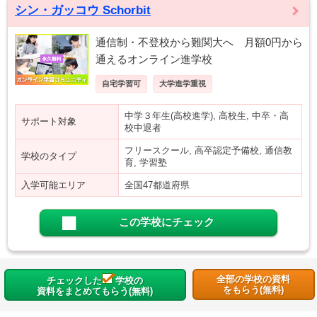
シン・ガッコウ Schorbit
通信制・不登校から難関大へ 月額0円から
通えるオンライン進学校
自宅学習可
大学進学重視
中学３年生(高校進学), 高校生, 中卒・高
サポート対象
校中退者
フリースクール, 高卒認定予備校, 通信教
学校のタイプ
育, 学習塾
入学可能エリア
全国47都道府県
この学校にチェック
全部の学校の資料
チェックした
学校の
をもらう(無料)
資料をまとめてもらう(無料)