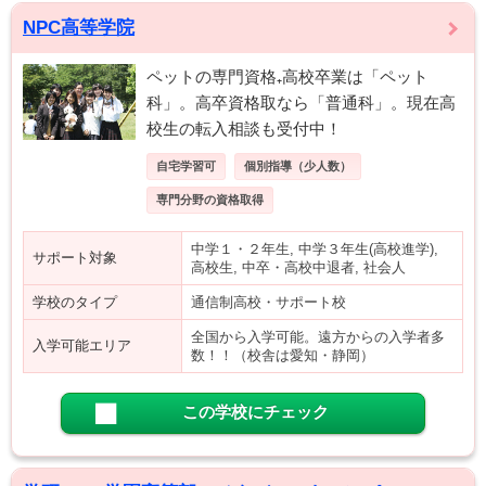
NPC高等学院
ペットの専門資格₊高校卒業は「ペット
科」。高卒資格取なら「普通科」。現在高
校生の転入相談も受付中！
自宅学習可
個別指導（少人数）
専門分野の資格取得
中学１・２年生, 中学３年生(高校進学),
サポート対象
高校生, 中卒・高校中退者, 社会人
学校のタイプ
通信制高校・サポート校
全国から入学可能。遠方からの入学者多
入学可能エリア
数！！（校舎は愛知・静岡）
この学校にチェック