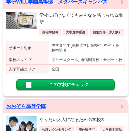
学研WILL学園高等部 メタバースキャンパス
学校に行けなくてもみんなを感じられる場
所
自宅学習可
大学進学重視
個別指導（少人数）
中学３年生(高校進学), 高校生, 中卒・高
サポート対象
校中退者
学校のタイプ
フリースクール, 通信制高校・サポート校
入学可能エリア
全国
この学校にチェック
おおぞら高等学院
なりたい大人になるための学校®
心理カウンセリング
海外留学可
大学進学重視