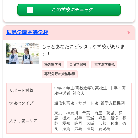
この学校にチェック
鹿島学園高等学校
もっとあなたにピッタリな学校がありま
す！
海外留学可
自宅学習可
大学進学重視
専門分野の資格取得
中学３年生(高校進学), 高校生, 中卒・高
サポート対象
校中退者, 社会人
学校のタイプ
通信制高校・サポート校, 留学支援機関
東京、神奈川、千葉、埼玉、茨城、群
馬、栃木、岩手、宮城、福島、新潟、長
入学可能エリア
野、愛知、静岡、大阪、京都、兵庫、奈
良、滋賀、広島、福岡、鹿児島