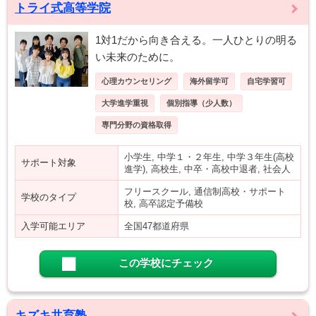
トライ式高等学院
1対1だから向き合える。一人ひとりの明る
い未来のために。
心理カウンセリング
海外留学可
自宅学習可
大学進学重視
個別指導（少人数）
専門分野の資格取得
小学生, 中学１・２年生, 中学３年生(高校
サポート対象
進学), 高校生, 中卒・高校中退者, 社会人
フリースクール, 通信制高校・サポート
学校のタイプ
校, 高卒認定予備校
入学可能エリア
全国47都道府県
この学校にチェック
キズキ共育塾