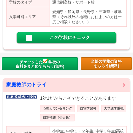
学校のタイプ
通信制高校・サポート校
愛知県・静岡県・長野県・三重県・岐阜
入学可能エリア
県（それ以外の地域にお住まいの方は一
度ご相談ください。）
この学校にチェック
全部の学校の資料
チェックした
学校の
をもらう(無料)
資料をまとめてもらう(無料)
家庭教師のトライ
1対1だからこそできることがあります
心理カウンセリング
自宅学習可
大学進学重視
個別指導（少人数）
小学生, 中学１・２年生, 中学３年生(高校