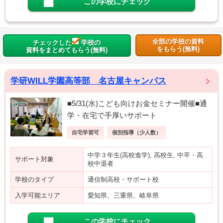
この学校にチェック
全部の学校の資料
チェックした
学校の
をもらう(無料)
資料をまとめてもらう(無料)
学研WILL学園高等部 名古屋キャンパス
■5/31(水)こども向けお金セミナー開催■通
学・在宅で手厚いサポート
自宅学習可
個別指導（少人数）
中学３年生(高校進学), 高校生, 中卒・高
サポート対象
校中退者
学校のタイプ
通信制高校・サポート校
入学可能エリア
愛知県、三重県、岐阜県
この学校にチェック