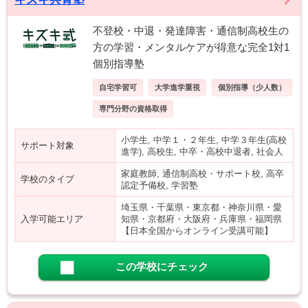
不登校・中退・発達障害・通信制高校生の
方の学習・メンタルケアが得意な完全1対1
個別指導塾
自宅学習可
大学進学重視
個別指導（少人数）
専門分野の資格取得
小学生, 中学１・２年生, 中学３年生(高校
サポート対象
進学), 高校生, 中卒・高校中退者, 社会人
家庭教師, 通信制高校・サポート校, 高卒
学校のタイプ
認定予備校, 学習塾
埼玉県・千葉県・東京都・神奈川県・愛
入学可能エリア
知県・京都府・大阪府・兵庫県・福岡県
【日本全国からオンライン受講可能】
この学校にチェック